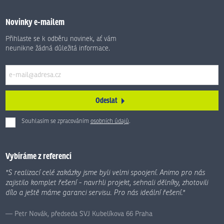
Novinky e-mailem
Přihlaste se k odběru novinek, ať vám
neunikne žádná důležitá informace.
Odeslat
Souhlasím se zpracováním
osobních údajů
.
Formulář
se
nepodařilo
Vybíráme z referencí
odeslat.
"S realizací celé zakázky jsme byli velmi spoojení. Animo pro nás
zajistilo komplet řešení - navrhli projekt, sehnali dělníky, zhotovili
dílo a ještě máme garanci servisu. Pro nás ideální řešení."
Petr Novák, předseda SVJ Kubelíkova 66 Praha