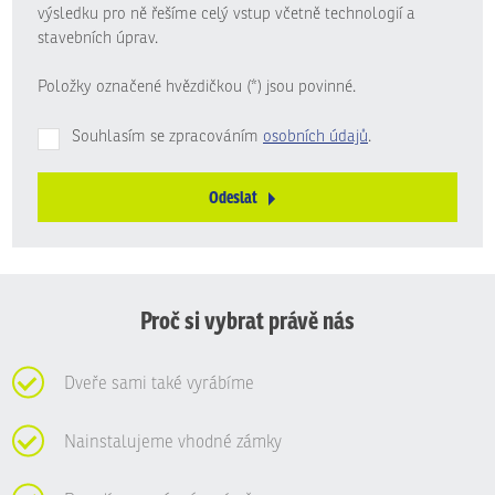
výsledku pro ně řešíme celý vstup včetně technologií a
stavebních úprav.
Položky označené hvězdičkou (*) jsou povinné.
Souhlasím se zpracováním
osobních údajů
.
Odeslat
Formulář
se
nepodařilo
odeslat.
Proč si vybrat právě nás
Dveře sami také vyrábíme
Nainstalujeme vhodné zámky