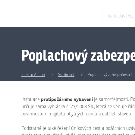
Poplachový zabezpe
Elektro Animo
Sortiment
Poplachový zabezpečovací a 
protipožárního vybavení
Instalace
je samozřejmostí. P
určuje sama vyhláška č. 23/2008 Sb., která se věnuje ř
povinnostem majitelů obytných domů a dalších staveb.
Podstatné je také řešení únikových cest a požárních uzá