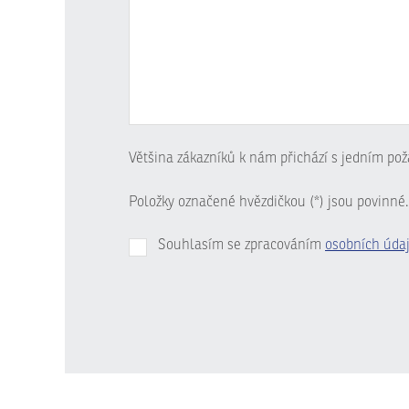
Většina zákazníků k nám přichází s jedním pož
Položky označené hvězdičkou (*) jsou povinné.
Souhlasím se zpracováním
osobních úda
Formulář
se
nepodařilo
odeslat.