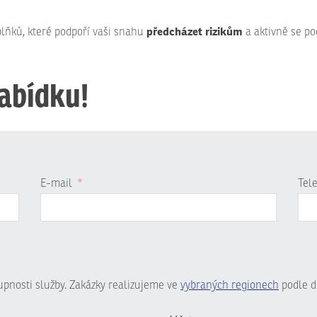
předcházet rizikům
ňků, které podpoří vaši snahu
a aktivně se po
nabídku!
E-mail
*
Tel
tupnosti služby. Zakázky realizujeme ve
vybraných regionech
podle d