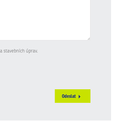
a stavebních úprav.
Odeslat