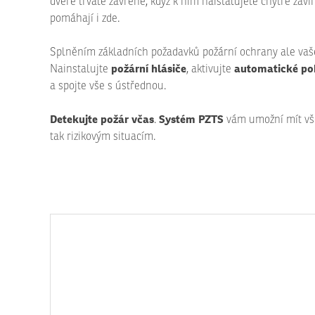
dveře trvale zavřené, když k nim naistalujete chytré zav
pomáhají i zde.
Splněním základních požadavků požární ochrany ale vaš
požární hlásiče
automatické po
Nainstalujte
, aktivujte
a spojte vše s ústřednou.
Detekujte požár včas
Systém PZTS
.
vám umožní mít vše
tak rizikovým situacím.