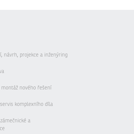
, návrh, projekce a inženýring
va
 montáž nového řešení
servis komplexního díla
, zámečnické a
ce