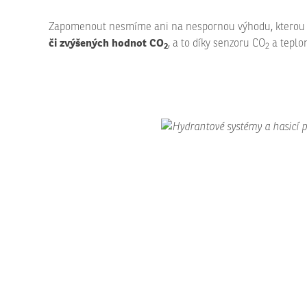
Zapomenout nesmíme ani na nespornou výhodu, kterou v
či zvýšených hodnot CO
, a to díky senzoru CO
a teplo
2
2