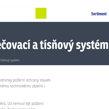
Hledat
Sortiment
čovací a tísňový systém
tísňový systém
odmínky požární ochrany staveb
ádnému technickému zázemí i
věrů. Už nemusí být požární