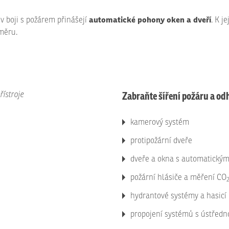
automatické pohony oken a dveří
 boji s požárem přinášejí
. K j
měru.
Zabraňte šíření požáru a od
kamerový systém
protipožární dveře
dveře a okna s automatický
požární hlásiče a měření CO
hydrantové systémy a hasicí 
propojení systémů s ústředn