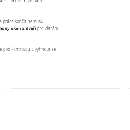
írače. Technologie nám
e práce končit nemusí.
hony oken a dveří
pro větrání
 pod kontrolou a vyhnout se