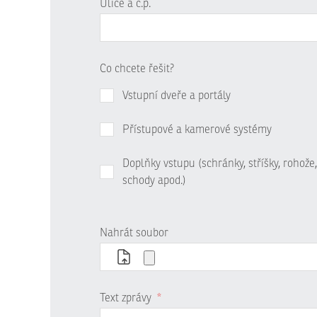
Ulice a č.p.
Co chcete řešit?
Vstupní dveře a portály
Přístupové a kamerové systémy
Doplňky vstupu (schránky, stříšky, rohože,
schody apod.)
Nahrát soubor
Text zprávy
*