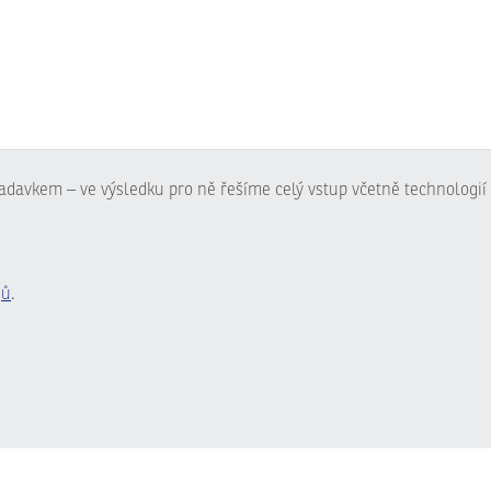
adavkem – ve výsledku pro ně řešíme celý vstup včetně technologií 
jů
.