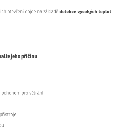
detekce vysokých teplot
ejich otevření dojde na základě
halte jeho příčinu
m pohonem pro větrání
2
přístroje
ou