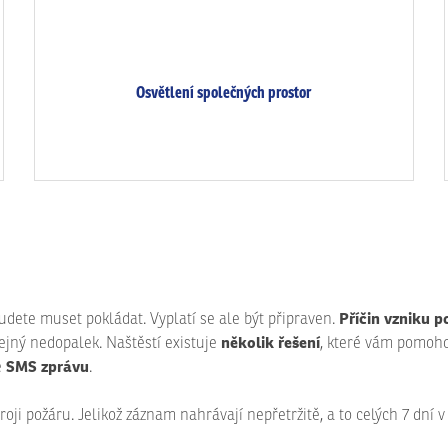
Osvětlení společných prostor
Příčin vzniku p
udete muset pokládat. Vyplatí se ale být připraven.
několik řešení
ejný nedopalek. Naštěstí existuje
, které vám pomoho
SMS zprávu
e
.
roji požáru. Jelikož záznam nahrávají nepřetržitě, a to celých 7 dní 