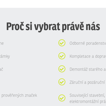
Proč si vybrat právě nás
me
Odborné poradenství
zámky
Kompletace a dopra
ač
Demontáž starého a
Záruční a pozáruční 
 prověřených značek
Související stavební
elektromontážní prá