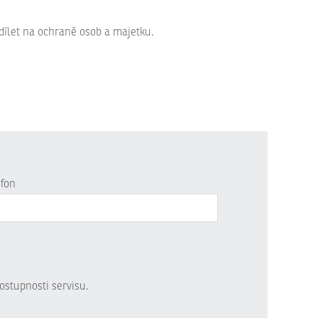
dílet na ochraně osob a majetku.
efon
ostupnosti servisu.