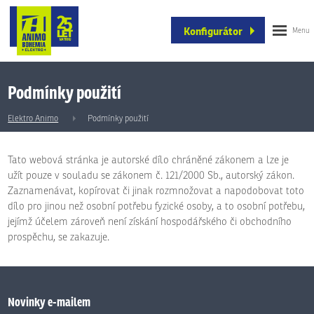
Konfigurátor
Podmínky použití
Elektro Animo
Podmínky použití
Tato webová stránka je autorské dílo chráněné zákonem a lze je
užít pouze v souladu se zákonem č. 121/2000 Sb., autorský zákon.
Zaznamenávat, kopírovat či jinak rozmnožovat a napodobovat toto
dílo pro jinou než osobní potřebu fyzické osoby, a to osobní potřebu,
jejímž účelem zároveň není získání hospodářského či obchodního
prospěchu, se zakazuje.
Novinky e-mailem