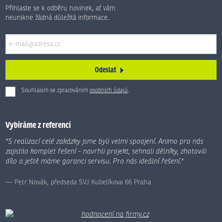
Přihlaste se k odběru novinek, ať vám
neunikne žádná důležitá informace.
Odeslat
Souhlasím se zpracováním
osobních údajů
.
Formulář
se
nepodařilo
Vybíráme z referencí
odeslat.
"S realizací celé zakázky jsme byli velmi spoojení. Animo pro nás
zajistilo komplet řešení - navrhli projekt, sehnali dělníky, zhotovili
dílo a ještě máme garanci servisu. Pro nás ideální řešení."
Petr Novák, předseda SVJ Kubelíkova 66 Praha