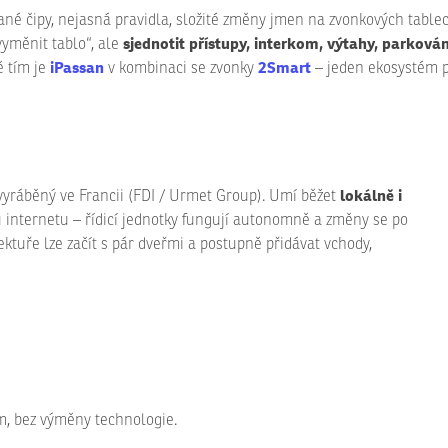
vané čipy, nejasná pravidla, složité změny jmen na zvonkových tablec
sjednotit přístupy, interkom, výtahy, parková
vyměnit tablo“, ale
iPassan
2Smart
ě tím je
v kombinaci se zvonky
– jeden ekosystém p
lokálně i
vyráběný ve Francii (FDI / Urmet Group). Umí běžet
u internetu – řídicí jednotky fungují autonomně a změny se po
ektuře lze začít s pár dveřmi a postupně přidávat vchody,
, bez výměny technologie.