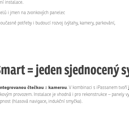
ní instalace.
atelů i jmen na zvonkových panelec
oučasné potřeby i budoucí rozvoj (výtahy, kamery, parkování,
Smart = jeden sjednocený 
integrovanou čtečkou
kamerou
a
. V kombinaci s iPassanem tvoří
nkovým provozem. Instalace je vhodná i pro rekonstrukce – panely v
tupnost (hlasová navigace, indukční smyčka).