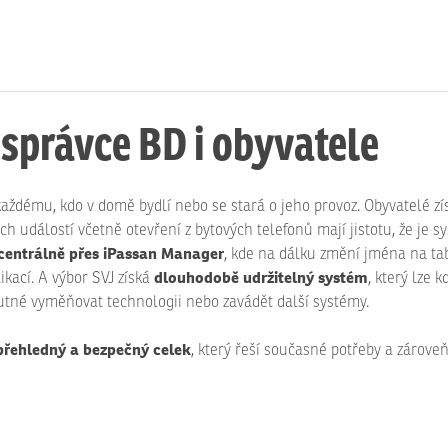
 správce BD i obyvatele
každému, kdo v domě bydlí nebo se stará o jeho provoz. Obyvatelé zí
událostí včetně otevření z bytových telefonů mají jistotu, že je sys
centrálně přes iPassan Manager
, kde na dálku změní jména na tab
dlouhodobě udržitelný systém
kací. A výbor SVJ získá
, který lze 
nutné vyměňovat technologii nebo zavádět další systémy.
přehledný a bezpečný celek
, který řeší současné potřeby a zárove