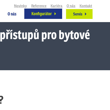
Novinky
Reference
Kariéra
O nás
Kontakt
Konfigurátor
O nás
Servis
přístupů pro bytové
?