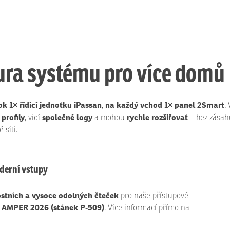
ura systému pro více domů
k 1× řídicí jednotku iPassan
na každý vchod 1× panel 2Smart
,
.
profily
společné logy
rychle rozšiřovat
, vidí
a mohou
– bez zásah
 síti.
derní vstupy
stních a vysoce odolných čteček
pro naše přístupové
hu AMPER 2026 (stánek P‑509)
. Více informací přímo na