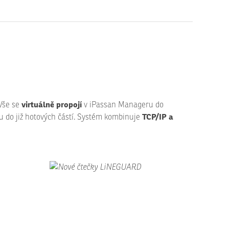
virtuálně propojí
 Vše se
v iPassan Manageru do
TCP/IP a
u do již hotových částí. Systém kombinuje