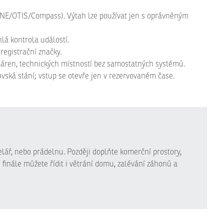
 KONE/OTIS/Compass). Výtah lze používat jen s oprávněným
lá kontrola událostí.
registrační značky.
oláren, technických místností bez samostatných systémů.
vská stání; vstup se otevře jen v rezervovaném čase.
elář, nebo prádelnu. Později doplňte komerční prostory,
e finále můžete řídit i větrání domu, zalévání záhonů a