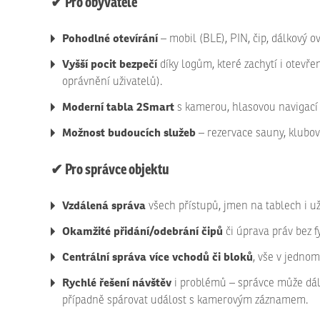
✔ Pro obyvatele
Pohodlné otevírání
– mobil (BLE), PIN, čip, dálkový o
Vyšší pocit bezpečí
díky logům, které zachytí i otevře
oprávnění uživatelů).
Moderní tabla 2Smart
s kamerou, hlasovou navigací 
Možnost budoucích služeb
– rezervace sauny, klubov
✔ Pro správce objektu
Vzdálená správa
všech přístupů, jmen na tablech i už
Okamžité přidání/odebrání čipů
či úprava práv bez 
Centrální správa více vchodů či bloků
, vše v jednom
Rychlé řešení návštěv
i problémů – správce může dálko
případně spárovat událost s kamerovým záznamem.