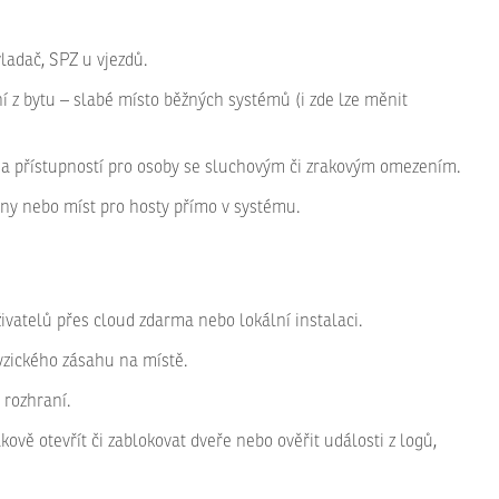
vladač, SPZ u vjezdů.
ní z bytu – slabé místo běžných systémů (i zde lze měnit
a přístupností pro osoby se sluchovým či zrakovým omezením.
ny nebo míst pro hosty přímo v systému.
ivatelů přes cloud zdarma nebo lokální instalaci.
fyzického zásahu na místě.
 rozhraní.
vě otevřít či zablokovat dveře nebo ověřit události z logů,