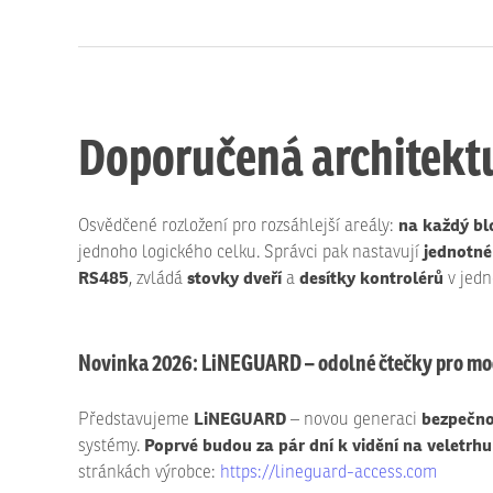
Doporučená architekt
na každý blo
Osvědčené rozložení pro rozsáhlejší areály:
jednotné 
jednoho logického celku. Správci pak nastavují
RS485
stovky dveří
desítky kontrolérů
, zvládá
a
v jedné
Novinka 2026: LiNEGUARD – odolné čtečky pro mo
LiNEGUARD
bezpečno
Představujeme
– novou generaci
Poprvé budou za pár dní k vidění na veletr
systémy.
stránkách výrobce:
https://lineguard-access.com