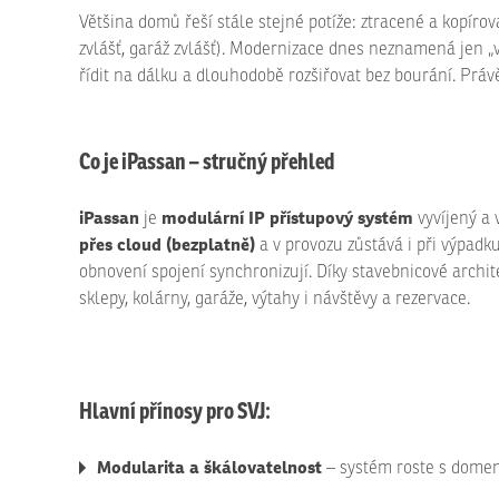
Většina domů řeší stále stejné potíže: ztracené a kopíro
zvlášť, garáž zvlášť). Modernizace dnes neznamená jen „
řídit na dálku a dlouhodobě rozšiřovat bez bourání. Práv
Co je iPassan – stručný přehled
iPassan
modulární IP přístupový systém
je
vyvíjený a 
přes cloud (bezplatně)
a v provozu zůstává i při výpadk
obnovení spojení synchronizují. Díky stavebnicové archit
sklepy, kolárny, garáže, výtahy i návštěvy a rezervace.
Hlavní přínosy pro SVJ:
Modularita a škálovatelnost
– systém roste s domem