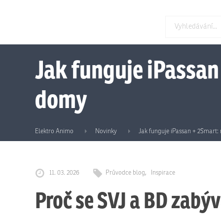
Jak funguje iPassan
domy
Elektro Animo
Novinky
Jak funguje iPassan + 2Smart:
11. 03. 2026
Průvodce blog
Inspirace
Proč se SVJ a BD zabý