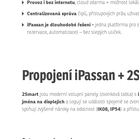
Provoz i bez internetu
, cloud zdarma + možnost lokál
Centralizovaná správa
čipů, přístupových práv, uživ
iPassan je dlouhodobé řešení -
jedna platforma pro s
rezervace, automatizace) – bez slepých uliček.
Propojení iPassan + 2
2Smart
jsou moderní vstupní panely (zvonková tabla) s
jména na displejích
a logují se události spojené se zvo
IK08, IP54
splňují zvýšené nároky na odolnost (
) a přís