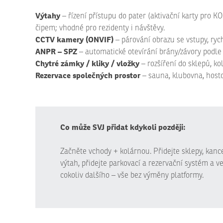
Výtahy
– řízení přístupu do pater (aktivační karty pro
čipem; vhodné pro rezidenty i návštěvy.
CCTV kamery (ONVIF)
– párování obrazu se vstupy, rych
ANPR – SPZ
– automatické otevírání brány/závory podle 
Chytré zámky / kliky / vložky
– rozšíření do sklepů, k
Rezervace společných prostor
– sauna, klubovna, hosto
Co může SVJ přidat kdykoli později:
Začněte vchody + kolárnou. Přidejte sklepy, kanc
výtah, přidejte parkovací a rezervační systém a v
cokoliv dalšího – vše bez výměny platformy.