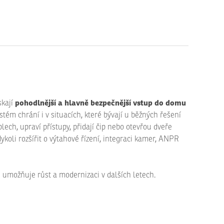
pohodlnější a hlavně bezpečnější vstup do domu
skají
tém chrání i v situacích, které bývají u běžných řešení
lech, upraví přístupy, přidají čip nebo otevřou dveře
kdykoli rozšířit o výtahové řízení, integraci kamer, ANPR
ň umožňuje růst a modernizaci v dalších letech.