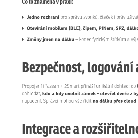
Co to znamená v praxi:
Jedno rozhraní
pro správu zvonků, čteček i práv uživa
Otevírání mobilem (BLE), čipem, PINem, SPZ, dálk
Změny jmen na dálku
– konec fyzickým štítkům a výj
Bezpečnost, logování 
Propojení iPassan + 2Smart přináší unikátní dohled: do
kdo a kdy uvolnil zámek - otevřel dveře z b
dohledat,
na dálku přes cloud
napadení. Správci mohou vše řídit
Integrace a rozšiřiteln