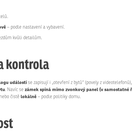
telů.
ově
– podle nastavení a vybavení.
ezdům kvůli detailům.
a kontrola
logu událostí
se zapisují i „otevření z bytů“ (povely z videotelefonů)
ytu
zámek spíná mimo zvonkový panel (v samostatné ří
. Navíc se
lokálně
nebo čistě
– podle politiky domu.
ost