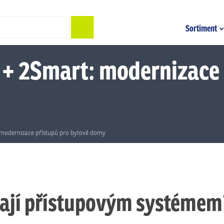
Hledat
Sortiment
 + 2Smart: modernizace 
 modernizace přístupů pro bytové domy
vají přístupovým systémem