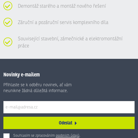
Demontáž starého a montáž nového řešení
Záruční a pozáruční servis komplexního díla
Související stavební, zámečnické a elektromontážní
práce
Novinky e-mailem
Přihlaste se k odběru novinek, ať vám
neunikne žádná důležitá informace.
Odeslat
Souhlasím se zpracováním
osobních údajů
.