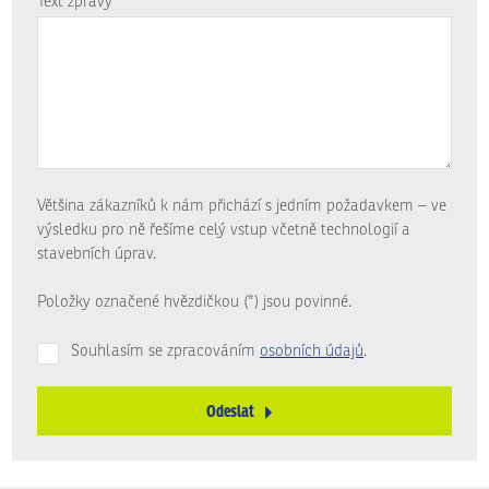
Text zprávy
*
Většina zákazníků k nám přichází s jedním požadavkem – ve
výsledku pro ně řešíme celý vstup včetně technologií a
stavebních úprav.
Položky označené hvězdičkou (*) jsou povinné.
Souhlasím se zpracováním
osobních údajů
.
Odeslat
Formulář
se