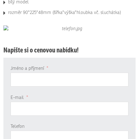
bílý model
rozměr 90*225*48mm (šířka*výška*hloubka vč. sluchátka)
Napište si o cenovou nabídku!
Jméno a příjmení
*
E-mail
*
Telefon