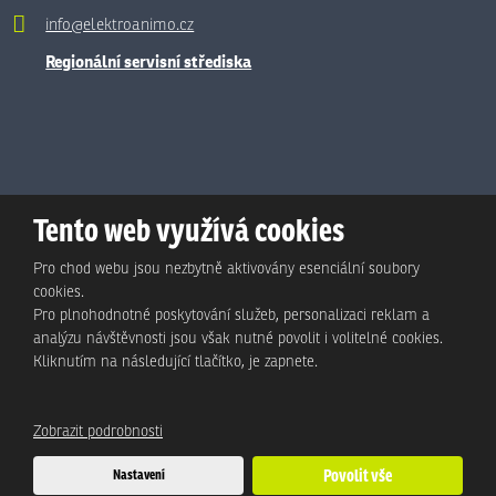
info@elektroanimo.cz
Regionální servisní střediska
Tento web využívá cookies
Pro chod webu jsou nezbytně aktivovány esenciální soubory
cookies.
Pro plnohodnotné poskytování služeb, personalizaci reklam a
analýzu návštěvnosti jsou však nutné povolit i volitelné cookies.
© Animo Bohemia s.r.o., 2026, vytvořila eBRÁNA s.r.o.
Kliknutím na následující tlačítko, je zapnete.
Mapa stránek
|
Podmínky použití
|
Ochrana osobních údajů
Zobrazit podrobnosti
Tento web je chráněn pomocí Google ReCAPTCHA a platí pro něj
Nastavení
Povolit vše
zásady ochrany osobních údajů
a
smluvní podmínky
společnosti Google.