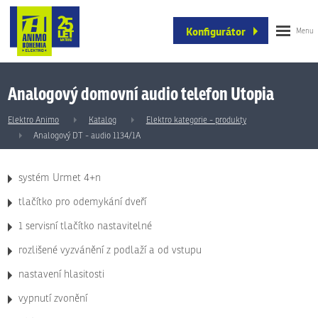
Konfigurátor
Analogový domovní audio telefon Utopia
Elektro Animo
Katalog
Elektro kategorie - produkty
Analogový DT - audio 1134/1A
systém Urmet 4+n
tlačítko pro odemykání dveří
1 servisní tlačítko nastavitelné
rozlišené vyzvánění z podlaží a od vstupu
nastavení hlasitosti
vypnutí zvonění