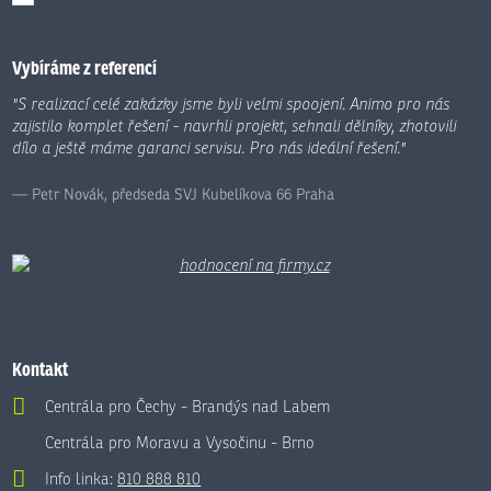
Formulář
se
nepodařilo
Vybíráme z referencí
odeslat.
"S realizací celé zakázky jsme byli velmi spoojení. Animo pro nás
zajistilo komplet řešení - navrhli projekt, sehnali dělníky, zhotovili
dílo a ještě máme garanci servisu. Pro nás ideální řešení."
Petr Novák, předseda SVJ Kubelíkova 66 Praha
Kontakt
Centrála pro Čechy - Brandýs nad Labem
Centrála pro Moravu a Vysočinu - Brno
Info linka:
810 888 810