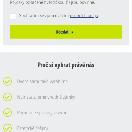
Položky označené hvězdičkou (*) jsou povinné.
Souhlasím se zpracováním
osobních údajů
.
Odeslat
Formulář
se
nepodařilo
odeslat.
Proč si vybrat právě nás
Dveře sami také vyrábíme
Nainstalujeme vhodné zámky
Poradíme správný zavírač
Estetické řešení