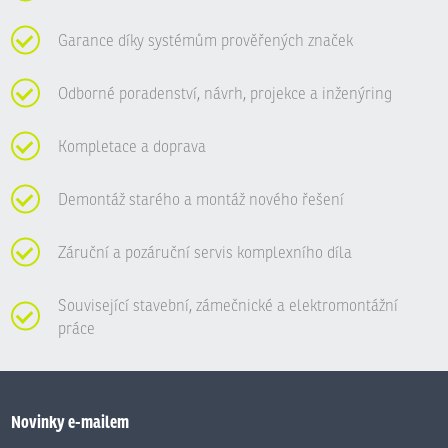
Garance díky systémům prověřených značek
Odborné poradenství, návrh, projekce a inženýring
Kompletace a doprava
Demontáž starého a montáž nového řešení
Záruční a pozáruční servis komplexního díla
Související stavební, zámečnické a elektromontážní
práce
Novinky e-mailem