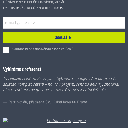
Přihlaste se k odběru novinek, ať vám
neunikne žádná důležitá informace.
Odeslat
Souhlasím se zpracováním
osobních údajů
.
Formulář
se
nepodařilo
Vybíráme z referencí
odeslat.
"S realizací celé zakázky jsme byli velmi spoojení. Animo pro nás
zajistilo komplet řešení - navrhli projekt, sehnali dělníky, zhotovili
dílo a ještě máme garanci servisu. Pro nás ideální řešení."
Petr Novák, předseda SVJ Kubelíkova 66 Praha