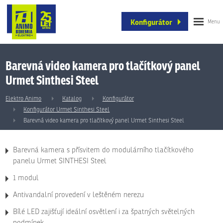
Konfigurátor
Barevná video kamera pro tlačítkový panel
Urmet Sinthesi Steel
Elektro Animo
Katalog
Konfigurátor
Konfigurátor Urmet Sinthesi Steel
Barevná video kamera pro tlačítkový panel Urmet Sinthesi Steel
Barevná kamera s přísvitem do modulárního tlačítkového
panelu Urmet SINTHESI Steel
1 modul
Antivandalní provedení v leštěném nerezu
Bílé LED zajišťují ideální osvětlení i za špatných světelných
podmínek