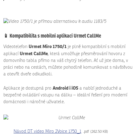
📱
Kompatibilita s mobilní aplikací Urmet CallMe
Urmet Miro 1750/1
Videotelefon
je plně kompatibilní s mobilní
Urmet CallMe
aplikací
, která umožňuje přesměrování hovoru z
domovního tabla přímo na váš chytrý telefon. Ať už jste doma, v
práci nebo na cestách, můžete pohodlně komunikovat s návštěvou
a otevřít dveře odkudkoli.
Android i iOS
Aplikace je dostupná pro
a nabízí jednoduché a
bezpečné ovládání vstupu na dálku – ideální řešení pro moderní
domácnosti i náročné uživatele.
Návod DT video Miro 2Voice 1750_1
pdf
262.50 KB