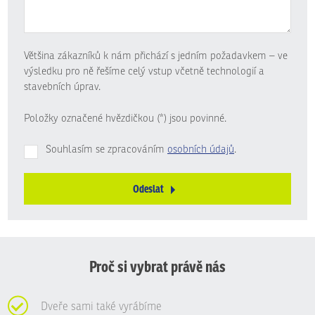
Většina zákazníků k nám přichází s jedním požadavkem – ve
výsledku pro ně řešíme celý vstup včetně technologií a
stavebních úprav.
Položky označené hvězdičkou (*) jsou povinné.
Souhlasím se zpracováním
osobních údajů
.
Odeslat
Formulář
se
nepodařilo
odeslat.
Proč si vybrat právě nás
Dveře sami také vyrábíme