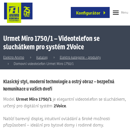
Konfigurátor
Urmet Miro 1750/1 – Videotelefon se
sluchátkem pro systém 2Voice
Elektro Animo
Katalog
Elektro kategorie - produkty
Domovní videotelefon Urmet Miro 1750/1
Klasický styl, moderní technologie a ostrý obraz – bezpečná
komunikace u vašich dveří
Urmet Miro 1750/1
Model
je elegantní videotelefon se sluchátkem,
2Voice
určený pro digitální systém
.
Nabízí barevný displej, intuitivní ovládání a široké možnosti
přizpůsobení – ideální pro bytové domy i rodinné domy.