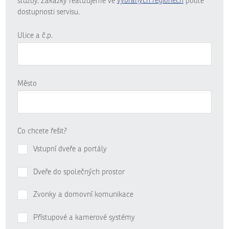
služby. Zakázky realizujeme ve
vybraných regionech
podle
dostupnosti servisu.
Ulice a č.p.
Město
Co chcete řešit?
Vstupní dveře a portály
Dveře do společných prostor
Zvonky a domovní komunikace
Přístupové a kamerové systémy