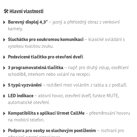
🛠️ Hlavní vlastnosti
Barevný displej 4,3"
– jasný a přehledný obraz z venkovní
kamery.
Sluchátko pro soukromou komunikaci
– klasické ovládání s
vysokou kvalitou zvuku.
Podsvícené tlačítko pro otevření dveří
.
3 programovatelná tlačítka
– např. pro druhý vstup, osvětlení
schodiště, interkom nebo volání na recepci.
5 typů vyzvánění
– rozlišení mezi voláním z tabla a z podlaží.
LED indikace
– aktivní hovor, otevření dveří, funkce MUTE,
automatické otevření.
Kompatibilita s aplikací Urmet CallMe
– přesměrování hovoru
na mobilní telefon.
Podpora pro osoby se sluchovým postižením
– rozhraní pro