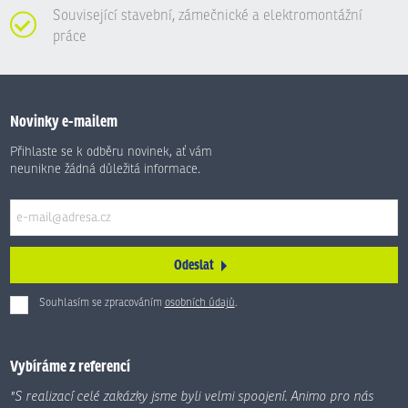
Související stavební, zámečnické a elektromontážní
práce
Novinky e-mailem
Přihlaste se k odběru novinek, ať vám
neunikne žádná důležitá informace.
Odeslat
Souhlasím se zpracováním
osobních údajů
.
Formulář
se
nepodařilo
Vybíráme z referencí
odeslat.
"S realizací celé zakázky jsme byli velmi spoojení. Animo pro nás