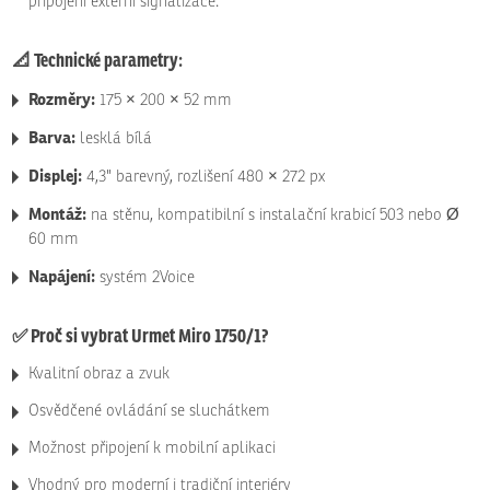
připojení externí signalizace.
📐
Technické parametry:
Rozměry:
175 × 200 × 52 mm
Barva:
lesklá bílá
Displej:
4,3" barevný, rozlišení 480 × 272 px
Montáž:
na stěnu, kompatibilní s instalační krabicí 503 nebo Ø
60 mm
Napájení:
systém 2Voice
✅
Proč si vybrat Urmet Miro 1750/1?
Kvalitní obraz a zvuk
Osvědčené ovládání se sluchátkem
Možnost připojení k mobilní aplikaci
Vhodný pro moderní i tradiční interiéry