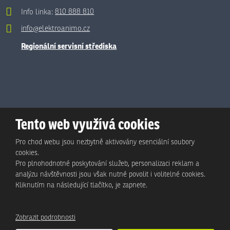
Info linka:
810 888 810
info@elektroanimo.cz
Regionální servisní střediska
Tento web využívá cookies
Pro chod webu jsou nezbytně aktivovány esenciální soubory
cookies.
Pro plnohodnotné poskytování služeb, personalizaci reklam a
analýzu návštěvnosti jsou však nutné povolit i volitelné cookies.
© Animo Bohemia s.r.o., 2026, vytvořila eBRÁNA s.r.o.
Kliknutím na následující tlačítko, je zapnete.
Mapa stránek
|
Podmínky použití
|
Ochrana osobních údajů
Zobrazit podrobnosti
Tento web je chráněn pomocí Google ReCAPTCHA a platí pro něj