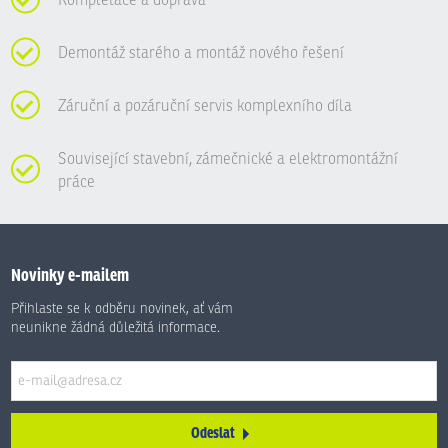
Kompletace a doprava
Demontáž starého a montáž nového řešení
Záruční a pozáruční servis komplexního díla
Související stavební, zámečnické a elektromontážní
práce
Novinky e-mailem
Přihlaste se k odběru novinek, ať vám
neunikne žádná důležitá informace.
Odeslat