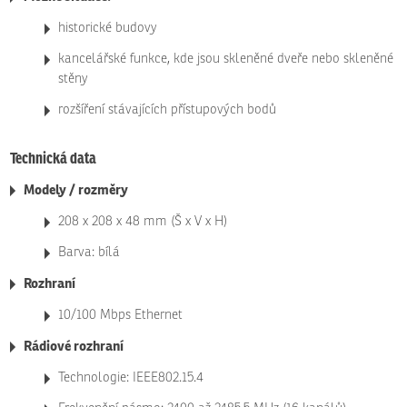
historické budovy
kancelářské funkce, kde jsou skleněné dveře nebo skleněné
stěny
rozšíření stávajících přístupových bodů
Technická data
Modely / rozměry
208 x 208 x 48 mm (Š x V x H)
Barva: bílá
Rozhraní
10/100 Mbps Ethernet
Rádiové rozhraní
Technologie: IEEE802.15.4