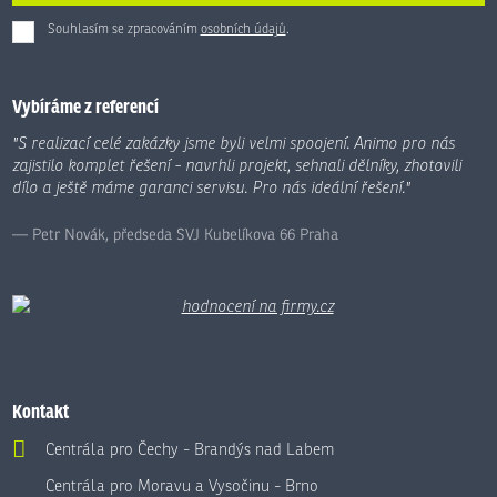
Souhlasím se zpracováním
osobních údajů
.
Formulář
se
nepodařilo
Vybíráme z referencí
odeslat.
"S realizací celé zakázky jsme byli velmi spoojení. Animo pro nás
zajistilo komplet řešení - navrhli projekt, sehnali dělníky, zhotovili
dílo a ještě máme garanci servisu. Pro nás ideální řešení."
Petr Novák, předseda SVJ Kubelíkova 66 Praha
Kontakt
Centrála pro Čechy - Brandýs nad Labem
Centrála pro Moravu a Vysočinu - Brno