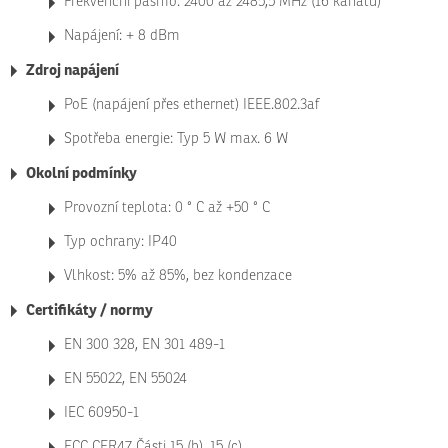
Frekvenční pásmo: 2400 až 2485,5 MHz (16 kanálů)
Napájení: + 8 dBm
Zdroj napájení
PoE (napájení přes ethernet) IEEE.802.3af
Spotřeba energie: Typ 5 W max. 6 W
Okolní podmínky
Provozní teplota: 0 ° C až +50 ° C
Typ ochrany: IP40
Vlhkost: 5% až 85%, bez kondenzace
Certifikáty / normy
EN 300 328, EN 301 489-1
EN 55022, EN 55024
IEC 60950-1
FCC CFR47 Části 15 (b), 15 (c)