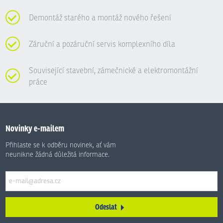
Demontáž starého a montáž nového řešení
Záruční a pozáruční servis komplexního díla
Související stavební, zámečnické a elektromontážní
práce
Novinky e-mailem
Přihlaste se k odběru novinek, ať vám
neunikne žádná důležitá informace.
Odeslat