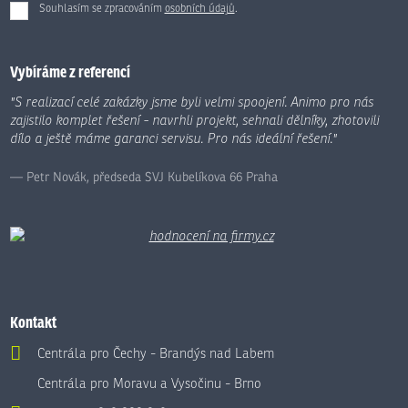
Souhlasím se zpracováním
osobních údajů
.
Formulář
se
nepodařilo
Vybíráme z referencí
odeslat.
"S realizací celé zakázky jsme byli velmi spoojení. Animo pro nás
zajistilo komplet řešení - navrhli projekt, sehnali dělníky, zhotovili
dílo a ještě máme garanci servisu. Pro nás ideální řešení."
Petr Novák, předseda SVJ Kubelíkova 66 Praha
Kontakt
Centrála pro Čechy - Brandýs nad Labem
Centrála pro Moravu a Vysočinu - Brno