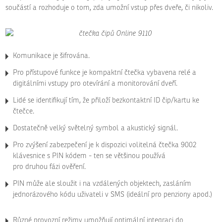
součástí a rozhoduje o tom, zda umožní vstup přes dveře, či nikoliv.
Komunikace je šifrována.
Pro přístupové funkce je kompaktní čtečka vybavena relé a
digitálními vstupy pro otevírání a monitorování dveří.
Lidé se identifikují tím, že přiloží bezkontaktní ID čip/kartu ke
čtečce.
Dostatečně velký světelný symbol a akustický signál.
Pro zvýšení zabezpečení je k dispozici volitelná čtečka 9002
klávesnice s PIN kódem - ten se většinou používá
pro druhou fázi ověření.
PIN může ale sloužit i na vzdálených objektech, zasláním
jednorázového kódu uživateli v SMS (ideální pro penziony apod.)
Různé provozní režimy umožňují optimální integraci do