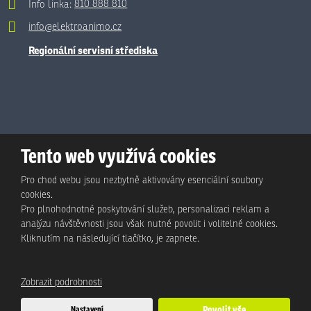
Info linka:
810 888 810
info@elektroanimo.cz
Regionální servisní střediska
Tento web využívá cookies
Pro chod webu jsou nezbytně aktivovány esenciální soubory
cookies.
Pro plnohodnotné poskytování služeb, personalizaci reklam a
analýzu návštěvnosti jsou však nutné povolit i volitelné cookies.
© Animo Bohemia s.r.o., 2026, vytvořila eBRÁNA s.r.o.
Kliknutím na následující tlačítko, je zapnete.
Mapa stránek
|
Podmínky použití
|
Ochrana osobních údajů
Zobrazit podrobnosti
Tento web je chráněn pomocí Google ReCAPTCHA a platí pro něj
Nastavení
Povolit vše
zásady ochrany osobních údajů
a
smluvní podmínky
společnosti Google.