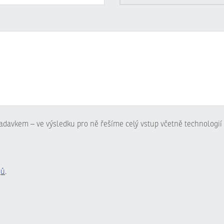
adavkem – ve výsledku pro ně řešíme celý vstup včetně technologií 
jů
.