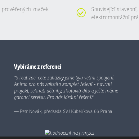
 prověřených značek
Související stavební
elektromontážní prá
Vybíráme z referencí
"S realizací celé zakázky jsme byli velmi spoojení.
Animo pro nás zajistilo komplet řešení - navrhli
projekt, sehnali dělníky, zhotovili dílo a ještě máme
garanci servisu. Pro nás ideální řešení."
Petr Novák, předseda SVJ Kubelíkova 66 Praha