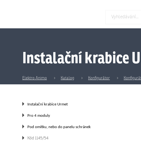
Instalační krabice 
Elektro Animo
Katalog
Konfigurátor
Konfigurá
Instalační krabice Urmet
Pro 4 moduly
Pod omítku, nebo do panelu schránek
Kód 1145/54