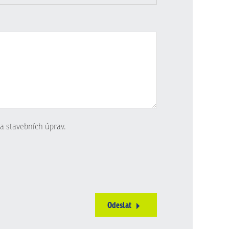
a stavebních úprav.
Odeslat