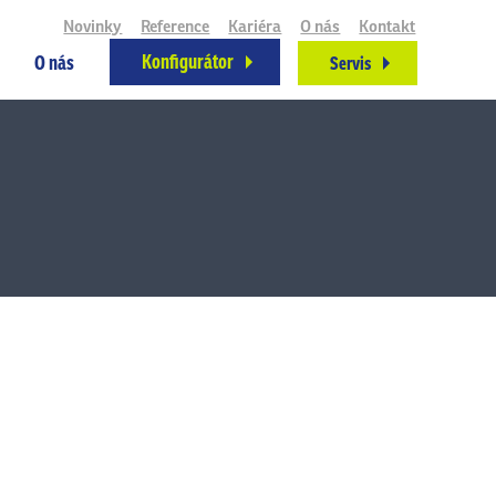
Novinky
Reference
Kariéra
O nás
Kontakt
Konfigurátor
O nás
Servis