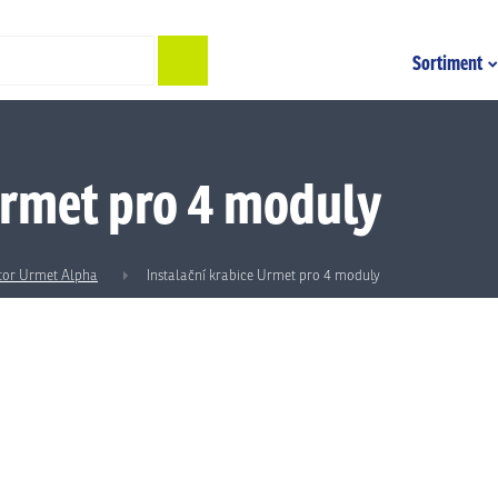
Hledat
Sortiment
Urmet pro 4 moduly
tor Urmet Alpha
Instalační krabice Urmet pro 4 moduly