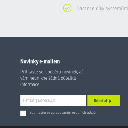
Garance díky systémům
Novinky e-mailem
Přihlaste se k odběru novinek, ať
vám neunikne žádná důležitá
informace.
Odeslat
Souhlasím se zpracováním
osobních údajů
.
Formulář
se