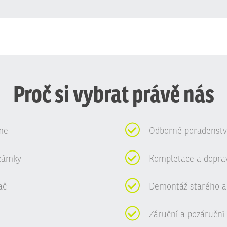
Proč si vybrat právě nás
me
Odborné poradenství
zámky
Kompletace a dopra
ač
Demontáž starého a
Záruční a pozáruční 