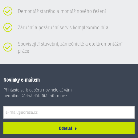
Demontáž starého a montáž nového řešení
Záruční a pozáruční servis komplexního díla
Související stavební, zámečnické a elektromontážní
práce
Novinky e-mailem
Přihlaste se k odběru novinek, ať vám
neunikne žádná důležitá informace.
Odeslat