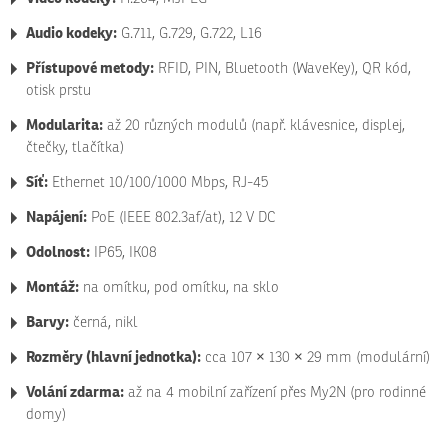
Audio kodeky:
G.711, G.729, G.722, L16
Přístupové metody:
RFID, PIN, Bluetooth (WaveKey), QR kód,
otisk prstu
Modularita:
až 20 různých modulů (např. klávesnice, displej,
čtečky, tlačítka)
Síť:
Ethernet 10/100/1000 Mbps, RJ-45
Napájení:
PoE (IEEE 802.3af/at), 12 V DC
Odolnost:
IP65, IK08
Montáž:
na omítku, pod omítku, na sklo
Barvy:
černá, nikl
Rozměry (hlavní jednotka):
cca 107 × 130 × 29 mm (modulární)
Volání zdarma:
až na 4 mobilní zařízení přes My2N (pro rodinné
domy)