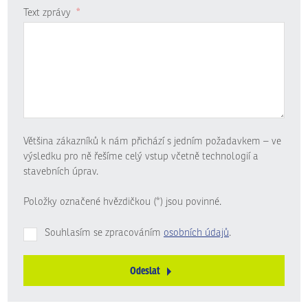
Text zprávy
*
Většina zákazníků k nám přichází s jedním požadavkem – ve
výsledku pro ně řešíme celý vstup včetně technologií a
stavebních úprav.
Položky označené hvězdičkou (*) jsou povinné.
Souhlasím se zpracováním
osobních údajů
.
Odeslat
Formulář
se