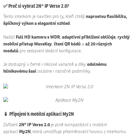
✅ Proč si vybrat
2N® IP Verso 2.0
?
naprostou flexibilitu,
Tento interkom je navržen pro ty, kteří chtějí
špičkový výkon a elegantní vzhled
.
Full HD kameru s WDR
adaptivní přiblížení obličeje
rychlý
Nabízí
,
,
mobilní přístup WaveKey
čtení QR kódů
až 20 různých
,
a
modulů
pro sestavení ideální konfigurace.
odolnému
Je dostupný v černé i niklové variantě a díky
hliníkovému šasi
zvládne i náročné podmínky.
📱 Připojení k mobilní aplikaci My2N
2N® IP Verso 2.0
Zařízení
je plně kompatibilní s mobilní
My2N
aplikací
, která umožňuje přesměrování hovoru z interkomu