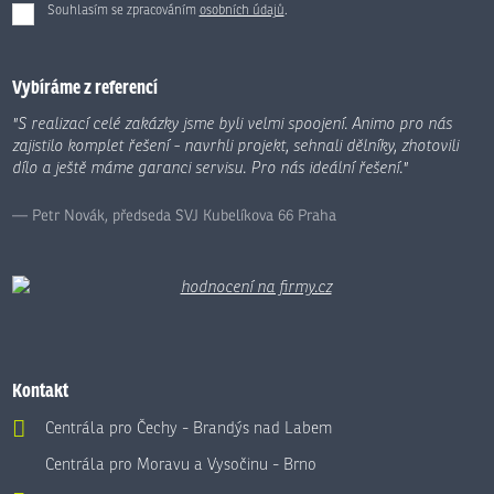
Souhlasím se zpracováním
osobních údajů
.
Formulář
se
nepodařilo
Vybíráme z referencí
odeslat.
"S realizací celé zakázky jsme byli velmi spoojení. Animo pro nás
zajistilo komplet řešení - navrhli projekt, sehnali dělníky, zhotovili
dílo a ještě máme garanci servisu. Pro nás ideální řešení."
Petr Novák, předseda SVJ Kubelíkova 66 Praha
Kontakt
Centrála pro Čechy - Brandýs nad Labem
Centrála pro Moravu a Vysočinu - Brno