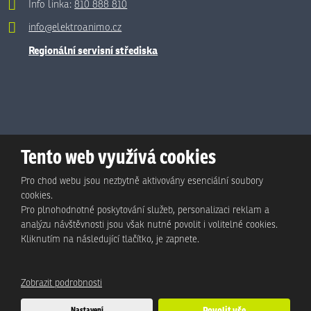
Info linka:
810 888 810
info@elektroanimo.cz
Regionální servisní střediska
Tento web využívá cookies
Pro chod webu jsou nezbytně aktivovány esenciální soubory
cookies.
Pro plnohodnotné poskytování služeb, personalizaci reklam a
analýzu návštěvnosti jsou však nutné povolit i volitelné cookies.
© Animo Bohemia s.r.o., 2026, vytvořila eBRÁNA s.r.o.
Kliknutím na následující tlačítko, je zapnete.
Mapa stránek
|
Podmínky použití
|
Ochrana osobních údajů
Zobrazit podrobnosti
Tento web je chráněn pomocí Google ReCAPTCHA a platí pro něj
Nastavení
Povolit vše