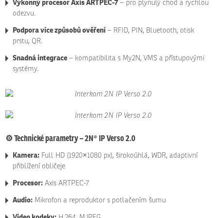
Výkonný procesor Axis ARTPEC-7
– pro plynulý chod a rychlou
odezvu.
Podpora více způsobů ověření
– RFID, PIN, Bluetooth, otisk
prstu, QR.
Snadná integrace
– kompatibilita s My2N, VMS a přístupovými
systémy.
⚙️ Technické parametry – 2N® IP Verso 2.0
Kamera:
Full HD (1920×1080 px), širokoúhlá, WDR, adaptivní
přiblížení obličeje
Procesor:
Axis ARTPEC-7
Audio:
Mikrofon a reproduktor s potlačením šumu
Video kodeky:
H.264, MJPEG