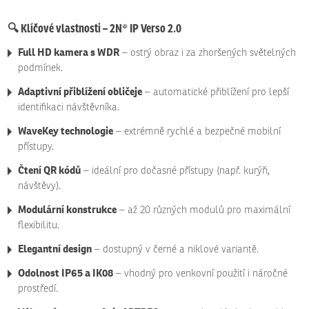
🔍
Klíčové vlastnosti – 2N® IP Verso 2.0
Full HD kamera s WDR
– ostrý obraz i za zhoršených světelných
podmínek.
Adaptivní přiblížení obličeje
– automatické přiblížení pro lepší
identifikaci návštěvníka.
WaveKey technologie
– extrémně rychlé a bezpečné mobilní
přístupy.
Čtení QR kódů
– ideální pro dočasné přístupy (např. kurýři,
návštěvy).
Modulární konstrukce
– až 20 různých modulů pro maximální
flexibilitu.
Elegantní design
– dostupný v černé a niklové variantě.
Odolnost IP65 a IK08
– vhodný pro venkovní použití i náročné
prostředí.