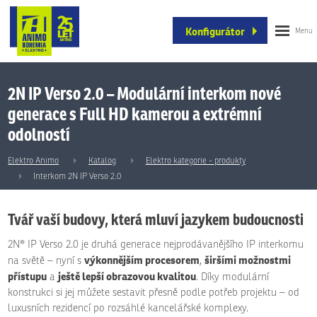
Konfigurátor
2N IP Verso 2.0 – Modulární interkom nové
generace s Full HD kamerou a extrémní
odolností
Elektro Animo
Katalog
Elektro kategorie - produkty
Interkom 2N IP Verso 2.0
Tvář vaší budovy, která mluví jazykem budoucnosti
2N® IP Verso 2.0 je druhá generace nejprodávanějšího IP interkomu
výkonnějším procesorem
širšími možnostmi
na světě – nyní s
,
přístupu
ještě lepší obrazovou kvalitou
a
. Díky modulární
konstrukci si jej můžete sestavit přesně podle potřeb projektu – od
luxusních rezidencí po rozsáhlé kancelářské komplexy.