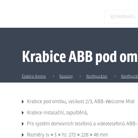
Krabice ABB pod omí
Elektro Animo
Katalog
Konfigurátor
Konfigurá
Krabice pod omítku, velikost 2/3, ABB-Welcome Midi
Krabice instalační, zapuštěná,
Pro systém domovních telefonů a videotelefonů ABB
Rozměry (v × š × h): 272 × 228 × 46 mm