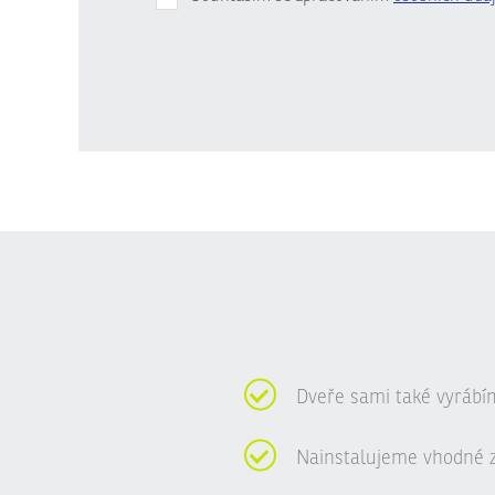
Formulář
se
nepodařilo
odeslat.
Dveře sami také vyrábí
Nainstalujeme vhodné 