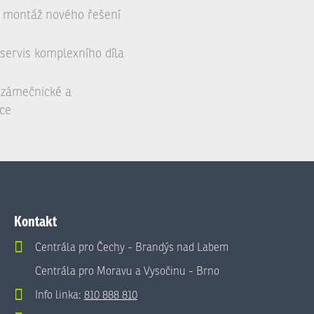
 montáž nového řešení
servis komplexního díla
, zámečnické a
ce
Kontakt
Centrála pro Čechy - Brandýs nad Labem
Centrála pro Moravu a Vysočinu - Brno
Info linka:
810 888 810