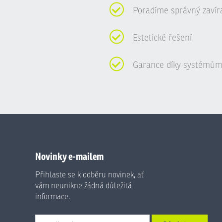
Poradíme správný zavír
Estetické řešení
Garance díky systémům
Novinky e-mailem
Přihlaste se k odběru novinek, ať
vám neunikne žádná důležitá
informace.