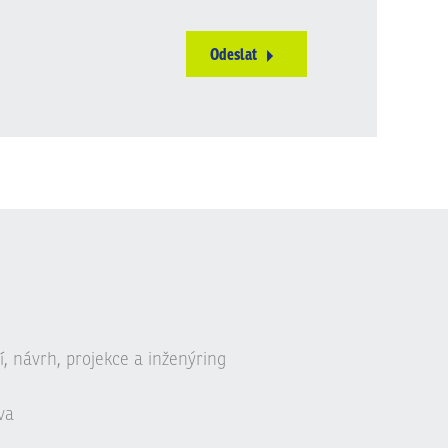
Odeslat
, návrh, projekce a inženýring
va