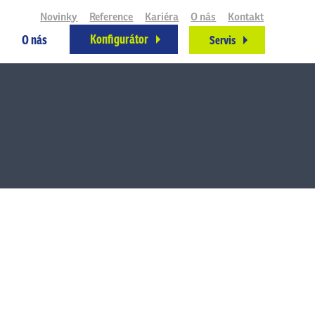
Novinky
Reference
Kariéra
O nás
Kontakt
Konfigurátor
O nás
Servis