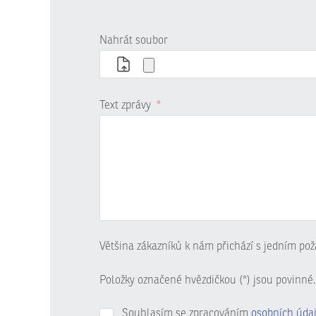
Nahrát soubor
Text zprávy
*
Většina zákazníků k nám přichází s jedním pož
Položky označené hvězdičkou (*) jsou povinné.
Souhlasím se zpracováním
osobních úda