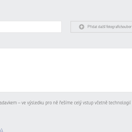
Přidat další fotografii/soubor
adavkem – ve výsledku pro ně řešíme celý vstup včetně technologií 
jů
.