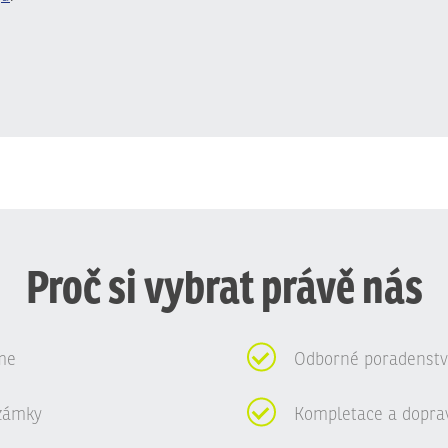
Proč si vybrat právě nás
me
Odborné poradenství
zámky
Kompletace a dopra