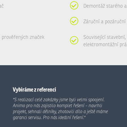
ač
Demontáž starého a
Záruční a pozáruční 
 prověřených značek
Související stavební
elektromontážní prá
Vybíráme z referencí
"S realizací celé zakázky jsme byli velmi spoojení.
Animo pro nás zajistilo komplet řešení - navrhli
projekt, sehnali dělníky, zhotovili dílo a ještě máme
garanci servisu. Pro nás ideální řešení."