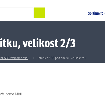
Hledat
Sortiment
tku, velikost 2/3
tor ABB Welcome Midi
Krabice ABB pod omítku, velikost 2/3
-Welcome Midi