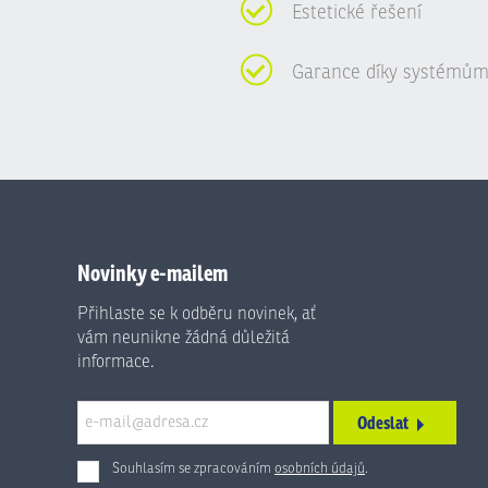
Estetické řešení
Garance díky systémům
Novinky e-mailem
Přihlaste se k odběru novinek, ať
vám neunikne žádná důležitá
informace.
Odeslat
Souhlasím se zpracováním
osobních údajů
.