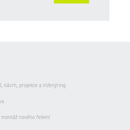
, návrh, projekce a inženýring
va
 montáž nového řešení