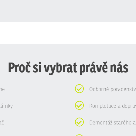
Proč si vybrat právě nás
me
Odborné poradenství
zámky
Kompletace a dopra
ač
Demontáž starého a