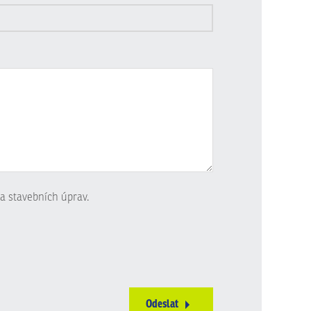
a stavebních úprav.
Odeslat