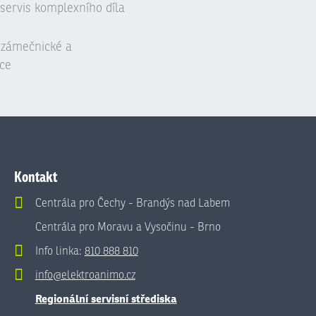
servis komplexního díla
, zámečnické a
ce
Kontakt
Centrála pro Čechy - Brandýs nad Labem
Centrála pro Moravu a Vysočinu - Brno
Info linka:
810 888 810
info@elektroanimo.cz
Regionální servisní střediska