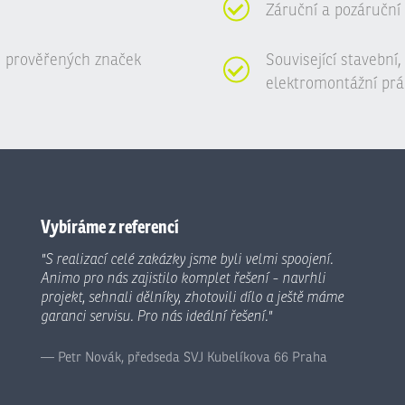
Záruční a pozáruční 
 prověřených značek
Související stavební
elektromontážní prá
Vybíráme z referencí
"S realizací celé zakázky jsme byli velmi spoojení.
Animo pro nás zajistilo komplet řešení - navrhli
projekt, sehnali dělníky, zhotovili dílo a ještě máme
garanci servisu. Pro nás ideální řešení."
Petr Novák, předseda SVJ Kubelíkova 66 Praha