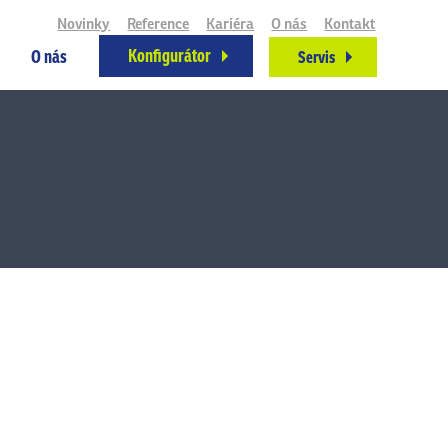
Novinky
Reference
Kariéra
O nás
Kontakt
Konfigurátor
O nás
Servis