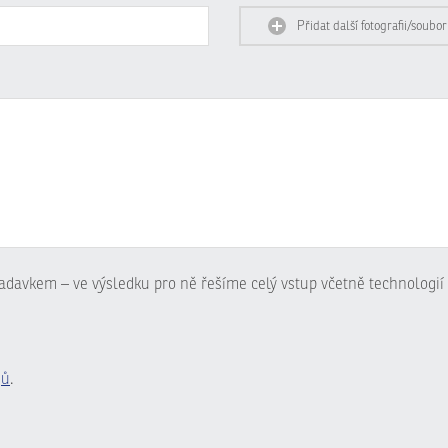
Přidat další fotografii/soubor
adavkem – ve výsledku pro ně řešíme celý vstup včetně technologií 
jů
.