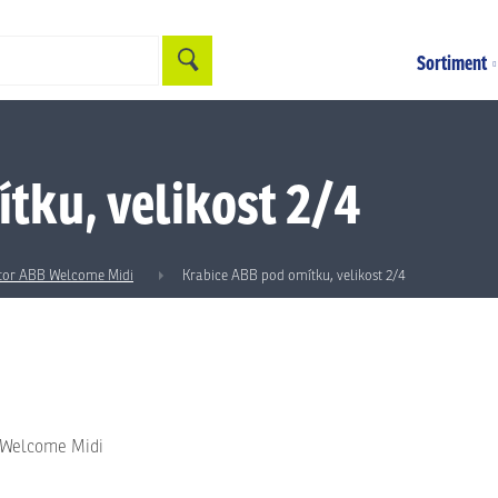
Hledat
Sortiment
tku, velikost 2/4
tor ABB Welcome Midi
Krabice ABB pod omítku, velikost 2/4
-Welcome Midi