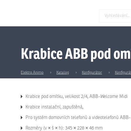
Krabice ABB pod omí
Elektro Animo
Katalog
Konfigurátor
Konfigurá
Krabice pod omítku, velikost 2/4, ABB-Welcome Midi
Krabice instalační, zapuštěná,
Pro systém domovních telefonů a videotelefonů ABB
Rozměry (v × š × h): 345 × 228 × 46 mm