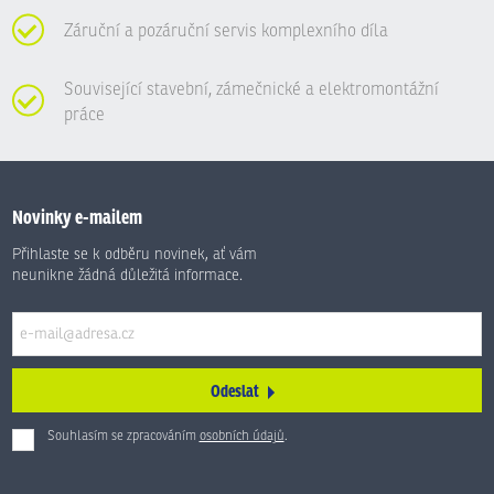
Záruční a pozáruční servis komplexního díla
Související stavební, zámečnické a elektromontážní
práce
Novinky e-mailem
Přihlaste se k odběru novinek, ať vám
neunikne žádná důležitá informace.
Odeslat
Souhlasím se zpracováním
osobních údajů
.
Formulář
se