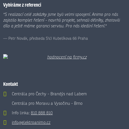
nepodařilo
Vybíráme z referencí
odeslat.
"S realizací celé zakázky jsme byli velmi spoojení. Animo pro nás
zajistilo komplet řešení - navrhli projekt, sehnali dělníky, zhotovili
dílo a ještě máme garanci servisu. Pro nás ideální řešení."
Petr Novák, předseda SVJ Kubelíkova 66 Praha
Kontakt
Centrála pro Čechy - Brandýs nad Labem
Centrála pro Moravu a Vysočinu - Brno
Info linka:
810 888 810
info@elektroanimo.cz