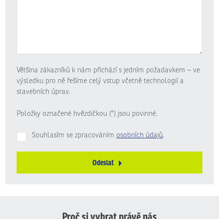
Většina zákazníků k nám přichází s jedním požadavkem – ve
výsledku pro ně řešíme celý vstup včetně technologií a
stavebních úprav.
Položky označené hvězdičkou (*) jsou povinné.
Souhlasím se zpracováním
osobních údajů
.
Odeslat
Formulář
se
nepodařilo
odeslat.
Proč si vybrat právě nás