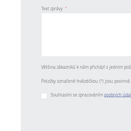
Text zprávy
*
Většina zákazníků k nám přichází s jedním pož
Položky označené hvězdičkou (*) jsou povinné.
Souhlasím se zpracováním
osobních úda
Formulář
se