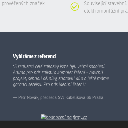
 prověřených značek
Související stavební
elektromontážní prá
Vybíráme z referencí
"S realizací celé zakázky jsme byli velmi spoojení.
Animo pro nás zajistilo komplet řešení - navrhli
projekt, sehnali dělníky, zhotovili dílo a ještě máme
garanci servisu. Pro nás ideální řešení."
Petr Novák, předseda SVJ Kubelíkova 66 Praha