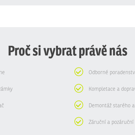
Proč si vybrat právě nás
me
Odborné poradenství
zámky
Kompletace a dopra
ač
Demontáž starého a
Záruční a pozáruční 