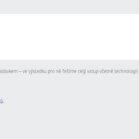
adavkem – ve výsledku pro ně řešíme celý vstup včetně technologií 
jů
.