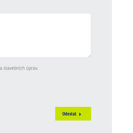
a stavebních úprav.
Odeslat