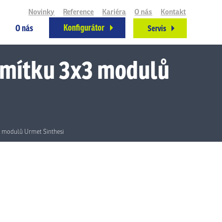
Novinky
Reference
Kariéra
O nás
Kontakt
Konfigurátor
O nás
Servis
 omítku 3x3 modulů
x3 modulů Urmet Sinthesi