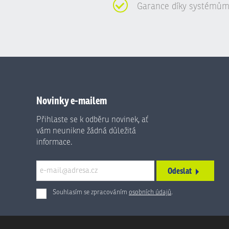
Garance díky systémům
Novinky e-mailem
Přihlaste se k odběru novinek, ať
vám neunikne žádná důležitá
informace.
Odeslat
Souhlasím se zpracováním
osobních údajů
.
Formulář
se
nepodařilo