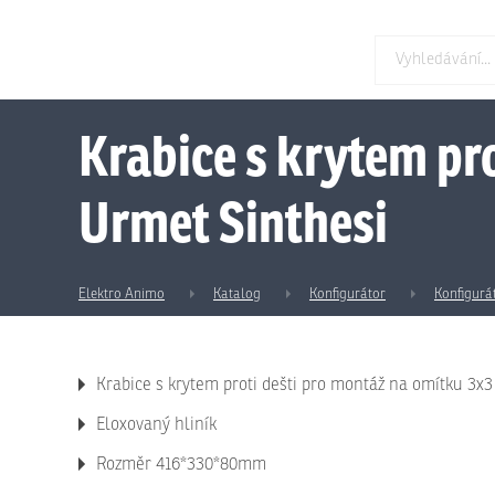
Krabice s krytem pr
Urmet Sinthesi
Elektro Animo
Katalog
Konfigurátor
Konfigurá
Krabice s krytem proti dešti pro montáž na omítku 3
Eloxovaný hliník
Rozměr 416*330*80mm