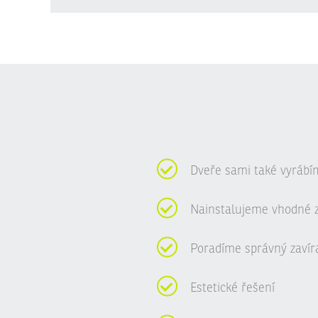
nepodařilo
odeslat.
Dveře sami také vyrábí
Nainstalujeme vhodné 
Poradíme správný zavír
Estetické řešení