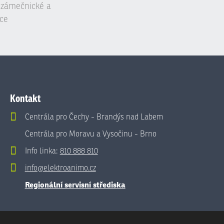
, zámečnické a
ce
Kontakt
Centrála pro Čechy - Brandýs nad Labem
Centrála pro Moravu a Vysočinu - Brno
Info linka:
810 888 810
info@elektroanimo.cz
Regionální servisní střediska