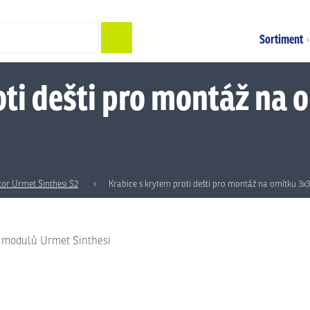
Hledat
Sortiment
oti dešti pro montáž na
tor Urmet Sinthesi S2
Krabice s krytem proti dešti pro montáž na omítku 3
x3 modulů Urmet Sinthesi