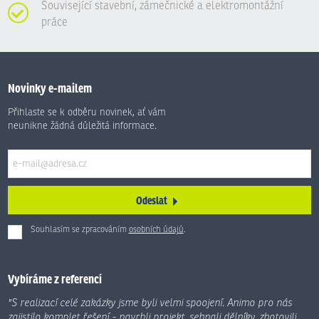
Související stavební, zámečnické a elektromontážní
práce
Novinky e-mailem
Přihlaste se k odběru novinek, ať vám
neunikne žádná důležitá informace.
Odeslat
Souhlasím se zpracováním
osobních údajů
.
Formulář
se
nepodařilo
Vybíráme z referencí
odeslat.
"S realizací celé zakázky jsme byli velmi spoojení. Animo pro nás
zajistilo komplet řešení - navrhli projekt, sehnali dělníky, zhotovili