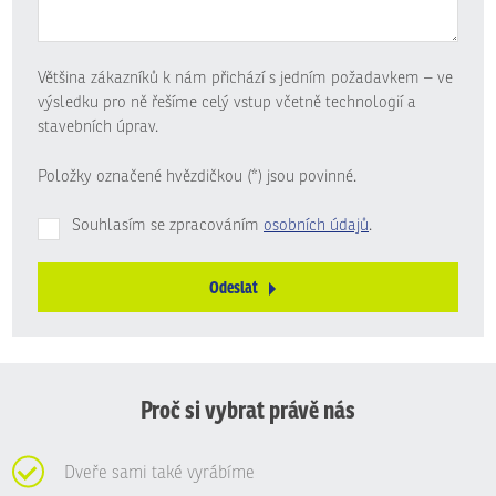
Většina zákazníků k nám přichází s jedním požadavkem – ve
výsledku pro ně řešíme celý vstup včetně technologií a
stavebních úprav.
Položky označené hvězdičkou (*) jsou povinné.
Souhlasím se zpracováním
osobních údajů
.
Odeslat
Formulář
se
nepodařilo
odeslat.
Proč si vybrat právě nás
Dveře sami také vyrábíme