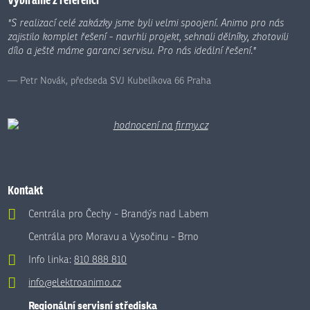
Vybíráme z referencí
odeslat.
"S realizací celé zakázky jsme byli velmi spoojení. Animo pro nás
zajistilo komplet řešení - navrhli projekt, sehnali dělníky, zhotovili
dílo a ještě máme garanci servisu. Pro nás ideální řešení."
Petr Novák, předseda SVJ Kubelíkova 66 Praha
Kontakt
Centrála pro Čechy - Brandýs nad Labem
Centrála pro Moravu a Vysočinu - Brno
Info linka:
810 888 810
info@elektroanimo.cz
Regionální servisní střediska