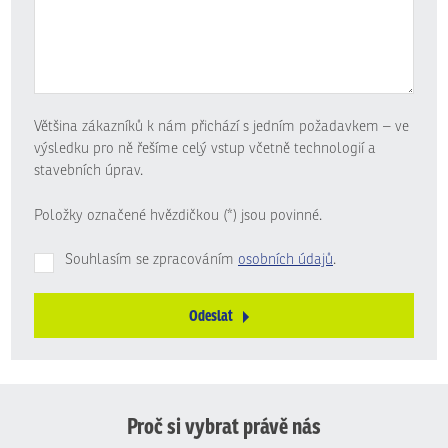
Většina zákazníků k nám přichází s jedním požadavkem – ve
výsledku pro ně řešíme celý vstup včetně technologií a
stavebních úprav.
Položky označené hvězdičkou (*) jsou povinné.
Souhlasím se zpracováním
osobních údajů
.
Odeslat
Formulář
se
nepodařilo
odeslat.
Proč si vybrat právě nás