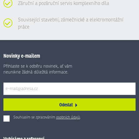
Záruční a pozáruční servis komplexního díla
Související stavební, zámečnické a elektromontážní
práce
Novinky e-mailem
Přihlaste se k odběru novinek, ať vám
neunikne žádná důležitá informace.
Odeslat
Souhlasím se zpracováním
osobních údajů
.
Formulář
se
nepodařilo