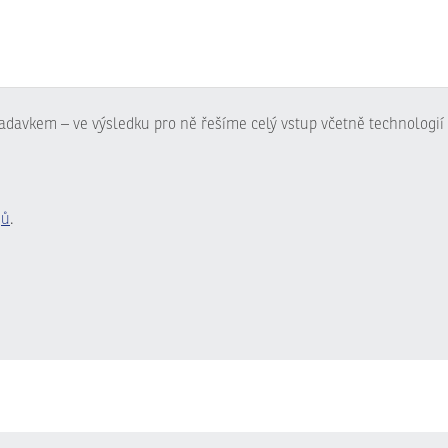
adavkem – ve výsledku pro ně řešíme celý vstup včetně technologií 
jů
.