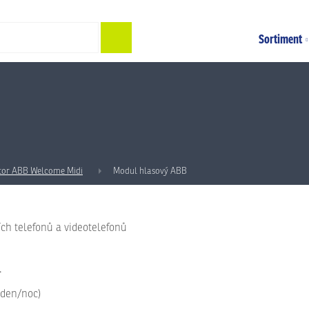
Hledat
Sortiment
tor ABB Welcome Midi
Modul hlasový ABB
ch telefonů a videotelefonů
.
 den/noc)