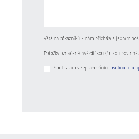
Většina zákazníků k nám přichází s jedním pož
Položky označené hvězdičkou (*) jsou povinné.
Souhlasím se zpracováním
osobních úda
Formulář
se
nepodařilo
odeslat.