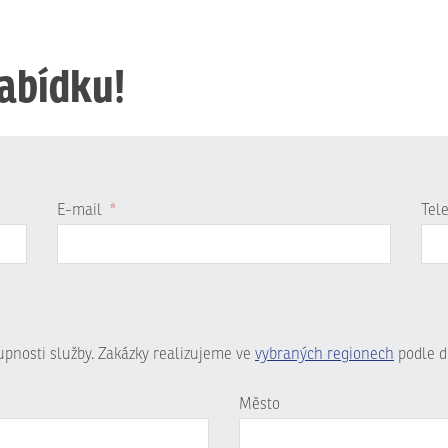
nabídku!
E-mail
*
Tel
tupnosti služby. Zakázky realizujeme ve
vybraných regionech
podle d
Město