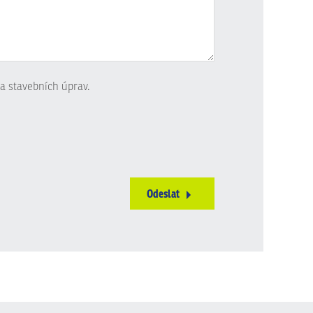
a stavebních úprav.
Odeslat