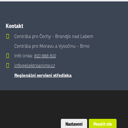
Kontakt
Centrála pro Čechy - Brandýs nad Labem
Centrála pro Moravu a Vysočinu - Brno
Info linka:
810 888 810
info@elektroanimo.cz
Regionální servisní střediska
Nastavení
Povolit vše