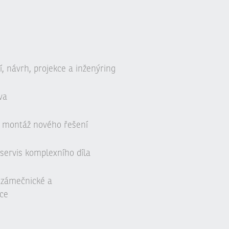
, návrh, projekce a inženýring
va
 montáž nového řešení
servis komplexního díla
, zámečnické a
ce