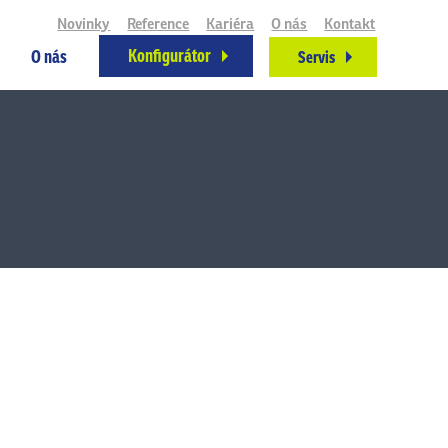
Novinky
Reference
Kariéra
O nás
Kontakt
Konfigurátor
O nás
Servis