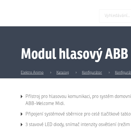
Modul hlasový ABB
Elektro Animo
Katalog
Konfigurátor
Konfigurá
Přístroj pro hlasovou komunikaci, pro systém domovní
ABB-Welcome Midi.
Připojení systémové sběrnice pro celé tlačítkové tablo
3 stavové LED diody, snímač intenzity osvětlení (režim