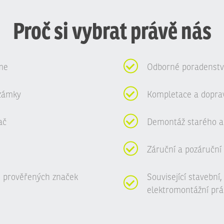
Proč si vybrat právě nás
me
Odborné poradenství
zámky
Kompletace a dopra
ač
Demontáž starého a
Záruční a pozáruční 
 prověřených značek
Související stavební
elektromontážní prá