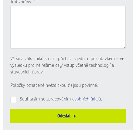
Text zprávy
*
Většina zákazníků k nám přichází s jedním požadavkem – ve
výsledku pro ně řešíme celý vstup včetně technologií a
stavebních úprav.
Položky označené hvězdičkou (*) jsou povinné.
Souhlasím se zpracováním
osobních údajů
.
Odeslat
Formulář
se