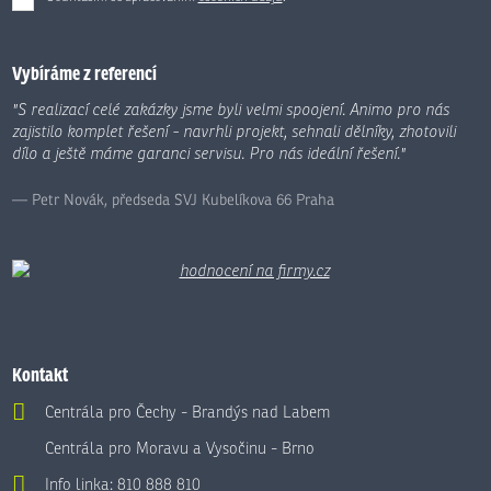
Formulář
se
nepodařilo
Vybíráme z referencí
odeslat.
"S realizací celé zakázky jsme byli velmi spoojení. Animo pro nás
zajistilo komplet řešení - navrhli projekt, sehnali dělníky, zhotovili
dílo a ještě máme garanci servisu. Pro nás ideální řešení."
Petr Novák, předseda SVJ Kubelíkova 66 Praha
Kontakt
Centrála pro Čechy - Brandýs nad Labem
Centrála pro Moravu a Vysočinu - Brno
Info linka:
810 888 810