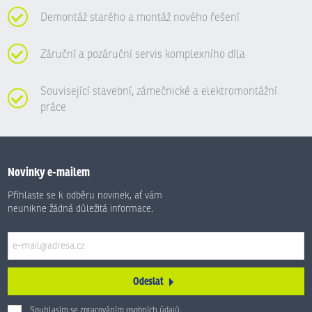
Demontáž starého a montáž nového řešení
Záruční a pozáruční servis komplexního díla
Související stavební, zámečnické a elektromontážní
práce
Novinky e-mailem
Přihlaste se k odběru novinek, ať vám
neunikne žádná důležitá informace.
Odeslat
Souhlasím se zpracováním
osobních údajů
.