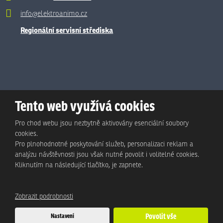
info@elektroanimo.cz
Regionální servisní střediska
Tento web využívá cookies
Pro chod webu jsou nezbytně aktivovány esenciální soubory
cookies.
Pro plnohodnotné poskytování služeb, personalizaci reklam a
analýzu návštěvnosti jsou však nutné povolit i volitelné cookies.
© Animo Bohemia s.r.o., 2026, vytvořila eBRÁNA s.r.o.
Kliknutím na následující tlačítko, je zapnete.
Mapa stránek
|
Podmínky použití
|
Ochrana osobních údajů
Zobrazit podrobnosti
Tento web je chráněn pomocí Google ReCAPTCHA a platí pro něj
Nastavení
Povolit vše
zásady ochrany osobních údajů
a
smluvní podmínky
společnosti Google.