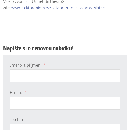
Více o zvoncích Urmet Sinthesi S2
zde:
www.elektroanimo.cz/katalog/urmet-zvonky-sinthesi
Napište si o cenovou nabídku!
Jméno a příjmení
*
E-mail
*
Telefon