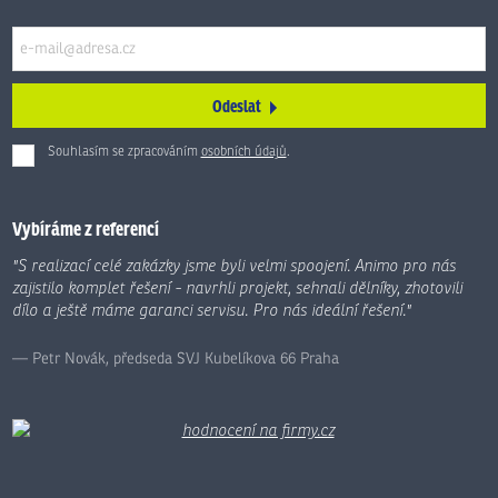
Odeslat
Souhlasím se zpracováním
osobních údajů
.
Formulář
se
nepodařilo
Vybíráme z referencí
odeslat.
"S realizací celé zakázky jsme byli velmi spoojení. Animo pro nás
zajistilo komplet řešení - navrhli projekt, sehnali dělníky, zhotovili
dílo a ještě máme garanci servisu. Pro nás ideální řešení."
Petr Novák, předseda SVJ Kubelíkova 66 Praha