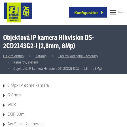
Konfigurátor
Objektová IP kamera Hikvision DS-
2CD2143G2-I (2,8mm, 8Mp)
Elektro Animo
Katalog
Elektro kategorie - produkty
Kamerový systém
Objektová IP kamera Hikvision DS-2CD2143G2-I (2,8mm, 8Mp)
8 Mpx IP dome kamera
f2.8mm
WDR
EXIR 30m
AcuSense 2.generace