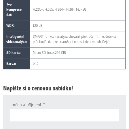
Typ
komprese
H.265+, H.265, H.264+, H.264, MJPEG
dat:
WDR:
120 dB
Inteligentní
SMART funkce (analýza chování, překročení linie, detekce
videoanalýza:
průchodů, detekce narušení oblasti, detekce obličeje)
SD karta:
Micro SD (max.256 GB)
Barva:
bílá
Napište si o cenovou nabídku!
Jméno a příjmení
*