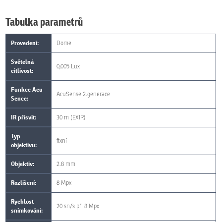
Tabulka parametrů
Provedení:
Dome
Světelná
0,005 Lux
citlivost:
Funkce Acu
AcuSense 2.generace
Sence:
IR přísvit:
30 m (EXIR)
Typ
fixní
objektivu:
Objektiv:
2.8 mm
Rozlišení:
8 Mpx
Rychlost
20 sn/s při 8 Mpx
snímkování: