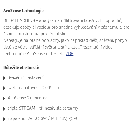
AcuSense technologie
DEEP LEARNING - analýza na odfiltrování falešných poplachů,
detekuje osoby či vozidla pro snadné vyhledávání v záznamu a pro
úsporu prostoru na pevném disku.
Nereaguje na plané poplachy, jako například déšť, sněžení, pohyb
listů ve větru, střídání světla a stínu atd..Prezentační video
technologie AcuSense naleznete
ZDE
Důležité vlastnosti:
3-axiální nastavení
světelná citlivost: 0.005 lux
AcuSense 2.generace
triple STREAM - tři nezávislé streamy
napájení: 12V DC, 6W / PoE 48V, 7,5W