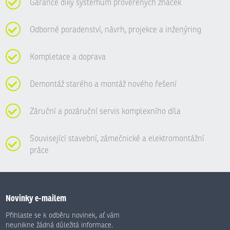
Garance díky systémům prověřených značek
Odborné poradenství, návrh, projekce a inženýring
Kompletace a doprava
Demontáž starého a montáž nového řešení
Záruční a pozáruční servis komplexního díla
Související stavební, zámečnické a elektromontážní
práce
Novinky e-mailem
Přihlaste se k odběru novinek, ať vám
neunikne žádná důležitá informace.