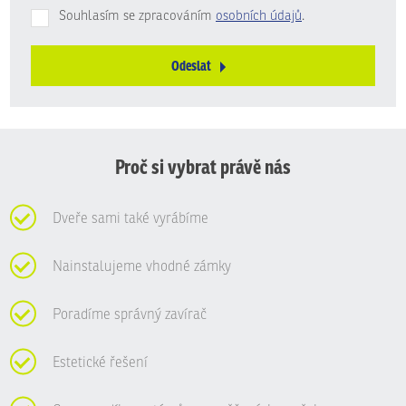
Souhlasím se zpracováním
osobních údajů
.
Odeslat
Formulář
se
nepodařilo
odeslat.
Proč si vybrat právě nás
Dveře sami také vyrábíme
Nainstalujeme vhodné zámky
Poradíme správný zavírač
Estetické řešení