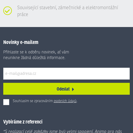
Související stavební, zámečnické a elektromontážní
práce
Novinky e-mailem
Přihlaste se k odběru novinek, ať vám
neunikne žádná důležitá informace.
Odeslat
Souhlasím se zpracováním
osobních údajů
.
Formulář
se
nepodařilo
Vybíráme z referencí
odeslat.
"S realizací celé zakázky jsme byli velmi spoojení. Animo pro nás