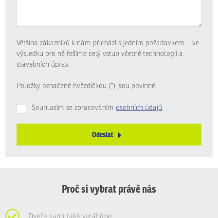
Většina zákazníků k nám přichází s jedním požadavkem – ve
výsledku pro ně řešíme celý vstup včetně technologií a
stavebních úprav.
Položky označené hvězdičkou (*) jsou povinné.
Souhlasím se zpracováním
osobních údajů
.
Odeslat
Formulář
se
nepodařilo
odeslat.
Proč si vybrat právě nás
Dveře sami také vyrábíme