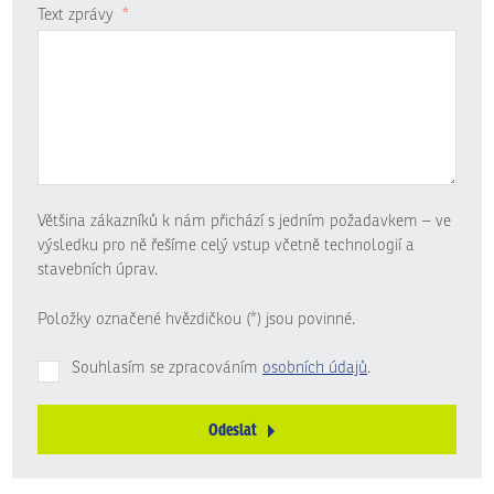
Text zprávy
*
Většina zákazníků k nám přichází s jedním požadavkem – ve
výsledku pro ně řešíme celý vstup včetně technologií a
stavebních úprav.
Položky označené hvězdičkou (*) jsou povinné.
Souhlasím se zpracováním
osobních údajů
.
Odeslat
Formulář
se