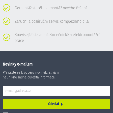
Demontáž starého a montáž nového řešení
Záruční a pozáruční servis komplexního díla
Související stavební, zámečnické a elektromontážní
práce
Novinky e-mailem
Přihlaste se k odběru novinek, ať vám
neunikne žádná důležitá informace.
Odeslat