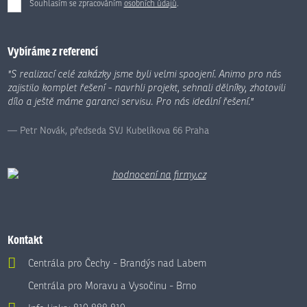
Souhlasím se zpracováním
osobních údajů
.
Formulář
se
nepodařilo
Vybíráme z referencí
odeslat.
"S realizací celé zakázky jsme byli velmi spoojení. Animo pro nás
zajistilo komplet řešení - navrhli projekt, sehnali dělníky, zhotovili
dílo a ještě máme garanci servisu. Pro nás ideální řešení."
Petr Novák, předseda SVJ Kubelíkova 66 Praha
Kontakt
Centrála pro Čechy - Brandýs nad Labem
Centrála pro Moravu a Vysočinu - Brno