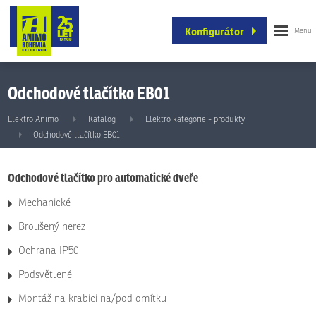
Konfigurátor
Odchodové tlačítko EB01
Elektro Animo
Katalog
Elektro kategorie - produkty
Odchodové tlačítko EB01
Odchodové tlačítko pro automatické dveře
Mechanické
Broušený nerez
Ochrana IP50
Podsvětlené
Montáž na krabici na/pod omítku