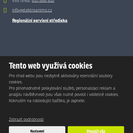
Info linka:
810 888 810
info@elektroanimo.cz
Regionální servisní střediska
Tento web využívá cookies
Pro chod webu jsou nezbytně aktivovány esenciální soubory
cookies.
Pro plnohodnotné poskytování služeb, personalizaci reklam a
analýzu návštěvnosti jsou však nutné povolit i volitelné cookies.
© Animo Bohemia s.r.o., 2026, vytvořila eBRÁNA s.r.o.
Kliknutím na následující tlačítko, je zapnete.
Mapa stránek
|
Podmínky použití
|
Ochrana osobních údajů
Zobrazit podrobnosti
Tento web je chráněn pomocí Google ReCAPTCHA a platí pro něj
Nastavení
Povolit vše
zásady ochrany osobních údajů
a
smluvní podmínky
společnosti Google.