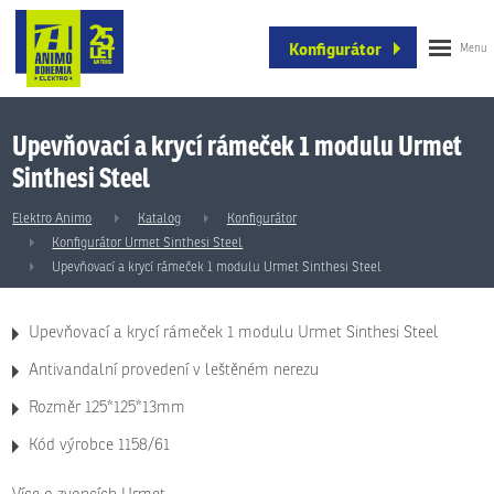
Konfigurátor
Upevňovací a krycí rámeček 1 modulu Urmet
Sinthesi Steel
Elektro Animo
Katalog
Konfigurátor
Konfigurátor Urmet Sinthesi Steel
Upevňovací a krycí rámeček 1 modulu Urmet Sinthesi Steel
Upevňovací a krycí rámeček 1 modulu Urmet Sinthesi Steel
Antivandalní provedení v leštěném nerezu
Rozměr 125*125*13mm
Kód výrobce 1158/61