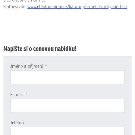
Více o zvoncích Urmet
Sinthesi zde:
www.elektroanimo.cz/katalog/urmet-zvonky-sinthesi
Napište si o cenovou nabídku!
Jméno a příjmení
*
E-mail
*
Telefon