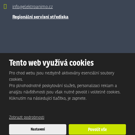
info@elektroanimo.cz
Regionální servisní střediska
Tento web využívá cookies
Pro chod webu jsou nezbytně aktivovány esenciální soubory
cookies.
Pro plnohodnotné poskytování služeb, personalizaci reklam a
analýzu návštěvnosti jsou však nutné povolit i volitelné cookies.
© Animo Bohemia s.r.o., 2026, vytvořila eBRÁNA s.r.o.
Kliknutím na následující tlačítko, je zapnete.
Mapa stránek
|
Podmínky použití
|
Ochrana osobních údajů
Zobrazit podrobnosti
Tento web je chráněn pomocí Google ReCAPTCHA a platí pro něj
Nastavení
Povolit vše
zásady ochrany osobních údajů
a
smluvní podmínky
společnosti Google.