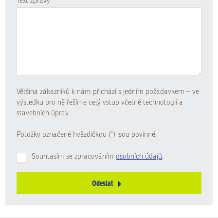
Text zprávy
*
Většina zákazníků k nám přichází s jedním požadavkem – ve
výsledku pro ně řešíme celý vstup včetně technologií a
stavebních úprav.
Položky označené hvězdičkou (*) jsou povinné.
Souhlasím se zpracováním
osobních údajů
.
Odeslat
Formulář
se