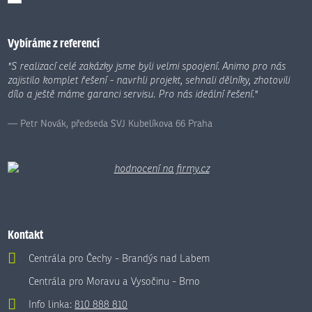
Formulář
se
nepodařilo
Vybíráme z referencí
odeslat.
"S realizací celé zakázky jsme byli velmi spoojení. Animo pro nás
zajistilo komplet řešení - navrhli projekt, sehnali dělníky, zhotovili
dílo a ještě máme garanci servisu. Pro nás ideální řešení."
Petr Novák, předseda SVJ Kubelíkova 66 Praha
Kontakt
Centrála pro Čechy - Brandýs nad Labem
Centrála pro Moravu a Vysočinu - Brno
Info linka:
810 888 810