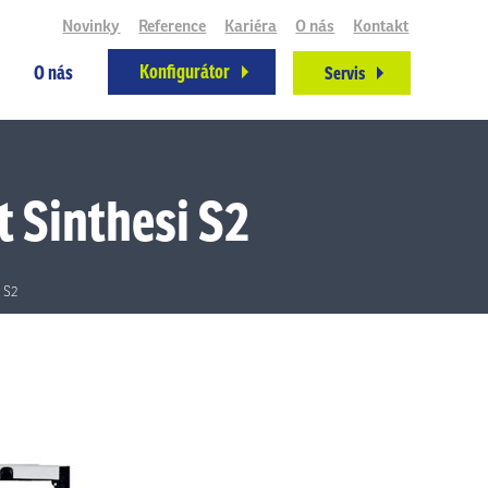
Novinky
Reference
Kariéra
O nás
Kontakt
Konfigurátor
O nás
Servis
 Sinthesi S2
 S2