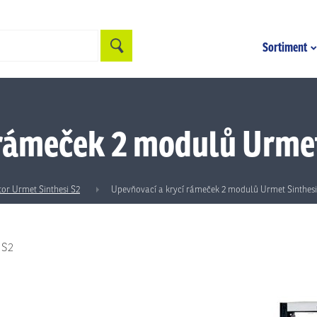
Hledat
Sortiment
 rámeček 2 modulů Urmet
tor Urmet Sinthesi S2
Upevňovací a krycí rámeček 2 modulů Urmet Sinthesi
 S2