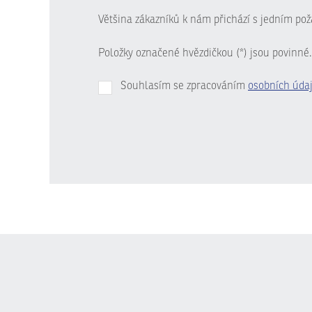
Většina zákazníků k nám přichází s jedním pož
Položky označené hvězdičkou (*) jsou povinné.
Souhlasím se zpracováním
osobních úda
Formulář
se
nepodařilo
odeslat.