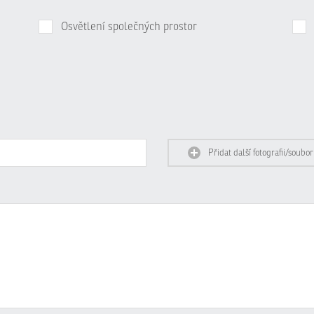
Osvětlení společných prostor
Přidat další fotografii/soubor