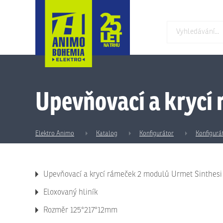
Upevňovací a krycí
Elektro Animo
Katalog
Konfigurátor
Konfigurá
Upevňovací a krycí rámeček 2 modulů Urmet Sinthesi
Eloxovaný hliník
Rozměr 125*217*12mm