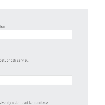
efon
ostupnosti servisu.
Zvonky a domovní komunikace