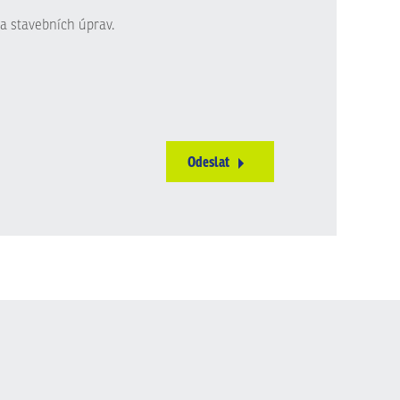
a stavebních úprav.
Odeslat