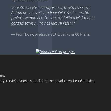
"S realizací celé zakázky jsme byli velmi spoojení.
Animo pro nás zajistilo komplet řešení - navrhli
projekt, sehnali dělníky, zhotovili dílo a ještě máme
garanci servisu. Pro nás ideální řešení."
Petr Novák, předseda SVJ Kubelíkova 66 Praha
ies.
ýzu návštěvnosti jsou však nutné povolit i volitelné cookies.
© Animo Bohemia s.r.o., 2026, vytvořila eBRÁNA s.r.o.
Mapa stránek
|
Podmínky použití
|
Ochrana osobních údajů
ěn pomocí Google ReCAPTCHA a platí pro něj
zásady ochrany osobních údajů
a
smluvní 