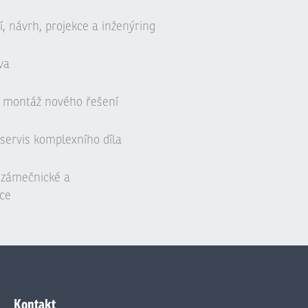
, návrh, projekce a inženýring
va
 montáž nového řešení
servis komplexního díla
, zámečnické a
ce
Kontakt