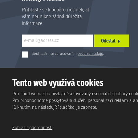
Přihlaste se k odběru novinek, ať
vám neunikne žádná důležitá
informace.
Odeslat
Souhlasím se zpracováním
osobních údajů
.
Formulář
se
nepodařilo
Tento web využívá cookies
odeslat.
Pro chod webu jsou nezbytně aktivovány esenciální soubory cook
Pro plnohodnotné poskytování služeb, personalizaci reklam a anal
Kliknutím na následující tlačítko, je zapnete.
Zobrazit podrobnosti
Tento web je chrán