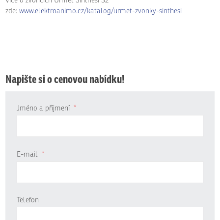
Více o zvoncích Urmet Sinthesi S2
zde:
www.elektroanimo.cz/katalog/urmet-zvonky-sinthesi
Napište si o cenovou nabídku!
Jméno a příjmení
*
E-mail
*
Telefon