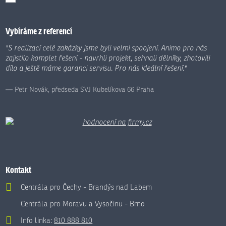
Formulář
se
nepodařilo
Vybíráme z referencí
odeslat.
"S realizací celé zakázky jsme byli velmi spoojení. Animo pro nás
zajistilo komplet řešení - navrhli projekt, sehnali dělníky, zhotovili
dílo a ještě máme garanci servisu. Pro nás ideální řešení."
Petr Novák, předseda SVJ Kubelíkova 66 Praha
Kontakt
Centrála pro Čechy - Brandýs nad Labem
Centrála pro Moravu a Vysočinu - Brno
Info linka:
810 888 810