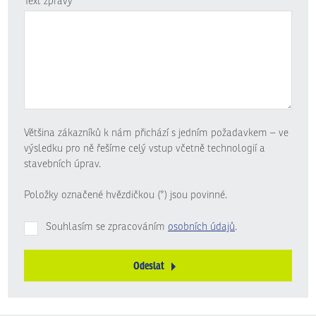
Text zprávy
*
Většina zákazníků k nám přichází s jedním požadavkem – ve
výsledku pro ně řešíme celý vstup včetně technologií a
stavebních úprav.
Položky označené hvězdičkou (*) jsou povinné.
Souhlasím se zpracováním
osobních údajů
.
Odeslat
Formulář
se