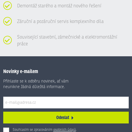
Demontáž starého a montáž nového řešení
Záruční a pozáruční servis komplexního díla
Související stavební, zámečnické a elektromontážní
práce
Novinky e-mailem
Přihlaste se k odběru novinek, ať vám
neunikne žádná důležitá informace.
Odeslat
Souhlasím se zpracováním
osobních údajů
.