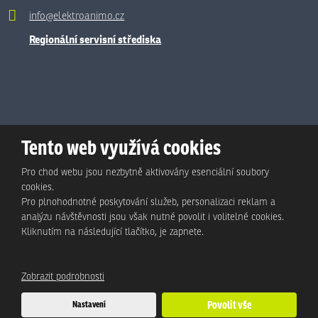
info@elektroanimo.cz
Regionální servisní střediska
Tento web využívá cookies
Pro chod webu jsou nezbytně aktivovány esenciální soubory
cookies.
Pro plnohodnotné poskytování služeb, personalizaci reklam a
analýzu návštěvnosti jsou však nutné povolit i volitelné cookies.
© Animo Bohemia s.r.o., 2026, vytvořila eBRÁNA s.r.o.
Kliknutím na následující tlačítko, je zapnete.
Mapa stránek
|
Podmínky použití
|
Ochrana osobních údajů
Zobrazit podrobnosti
Tento web je chráněn pomocí Google ReCAPTCHA a platí pro něj
Nastavení
Povolit vše
zásady ochrany osobních údajů
a
smluvní podmínky
společnosti Google.