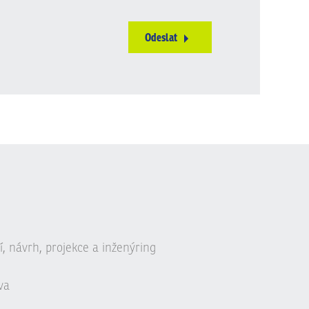
Odeslat
, návrh, projekce a inženýring
va