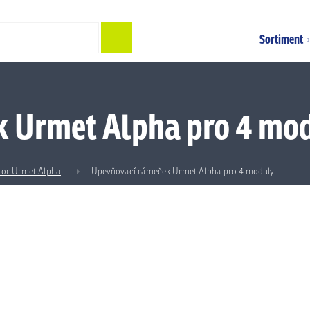
Hledat
Sortiment
 Urmet Alpha pro 4 mo
tor Urmet Alpha
Upevňovací rámeček Urmet Alpha pro 4 moduly