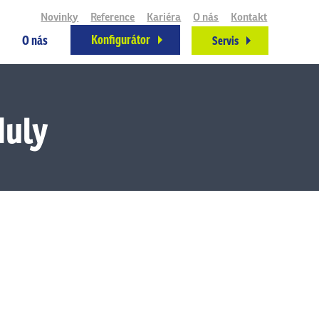
Novinky
Reference
Kariéra
O nás
Kontakt
Konfigurátor
O nás
Servis
duly