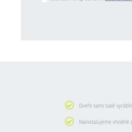
Formulář
se
nepodařilo
odeslat.
Dveře sami také vyrábí
Nainstalujeme vhodné 