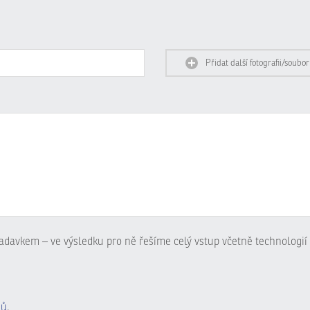
Přidat další fotografii/soubor
adavkem – ve výsledku pro ně řešíme celý vstup včetně technologií 
jů
.