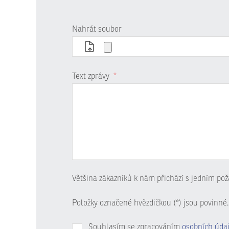
Nahrát soubor
Text zprávy
*
Většina zákazníků k nám přichází s jedním pož
Položky označené hvězdičkou (*) jsou povinné.
Souhlasím se zpracováním
osobních úda