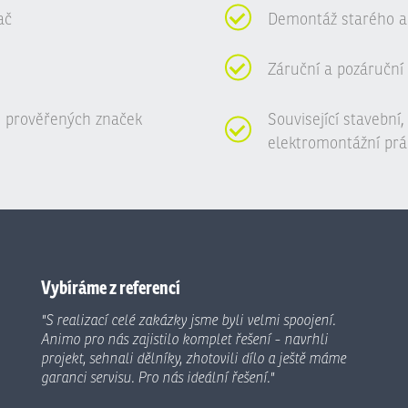
ač
Demontáž starého a
Záruční a pozáruční 
 prověřených značek
Související stavební
elektromontážní prá
Vybíráme z referencí
"S realizací celé zakázky jsme byli velmi spoojení.
Animo pro nás zajistilo komplet řešení - navrhli
projekt, sehnali dělníky, zhotovili dílo a ještě máme
garanci servisu. Pro nás ideální řešení."