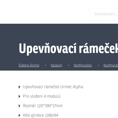
Upevňovací rámeček
Elektro Animo
Katalog
Konfigurátor
Konfigurá
Upevňovací rámeček Urmet Alpha
Pro vložení 4 modulů
Rozměr 120*390*17mm
Kód výrobce 1168/64