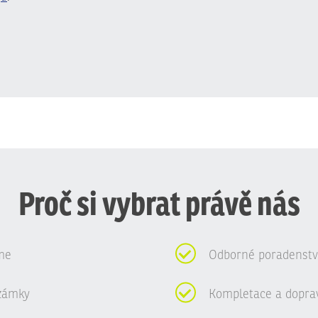
Proč si vybrat právě nás
me
Odborné poradenství
zámky
Kompletace a dopra