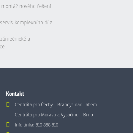
 montáž nového řešení
servis komplexního díla
, zámečnické a
ce
Kontakt
Centrála pro Čechy - Brandýs nad Labem
Centrála pro Moravu a Vysočinu - Brno
Info linka:
810 888 810