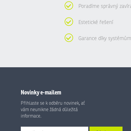
Poradíme správný zavír
Estetické řešení
Garance díky systémům
Novinky e-mailem
Přihlaste se k odběru novinek, ať
vám neunikne žádná důležitá
informace.