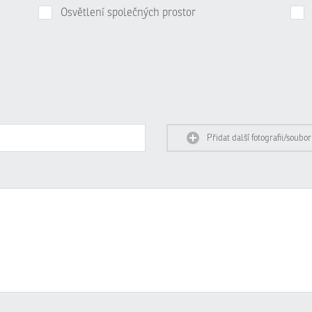
Osvětlení společných prostor
Přidat další fotografii/soubor