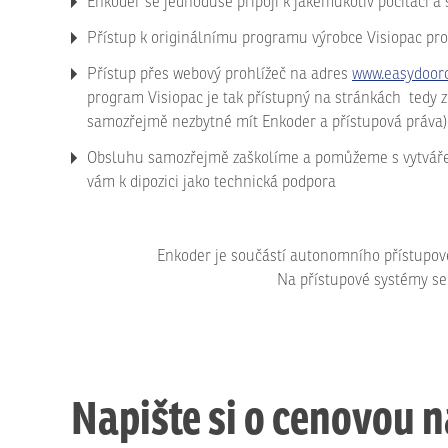
Enkoder se jednoduše připojí k jakémukoliv počítači a 
Přístup k originálnímu programu výrobce Visiopac pro
Přístup přes webový prohlížeč na adres
www.easydoorc
program Visiopac je tak přístupný na stránkách tedy z 
samozřejmě nezbytné mít Enkoder a přístupová práva)
Obsluhu samozřejmě zaškolíme a pomůžeme s vytváře
vám k dipozici jako technická podpora
Enkoder je součástí autonomního přístupo
Na přístupové systémy se F
Napište si o cenovou 