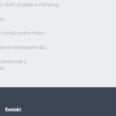
, návrh, projekce a inženýring
va
 montáž nového řešení
servis komplexního díla
, zámečnické a
ce
Kontakt