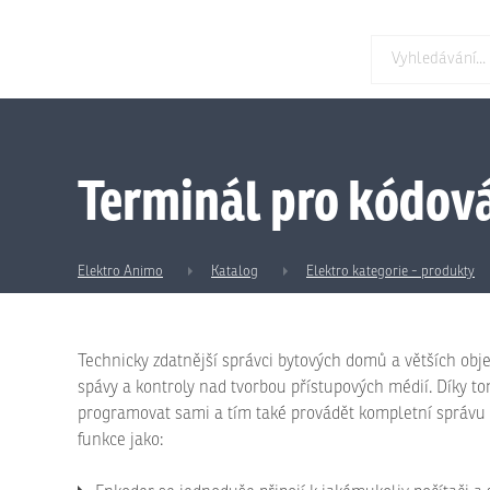
Terminál pro kódová
Elektro Animo
Katalog
Elektro kategorie - produkty
Technicky zdatnější správci bytových domů a větších obj
spávy a kontroly nad tvorbou přístupových médií. Díky t
programovat sami a tím také provádět kompletní správu
funkce jako: