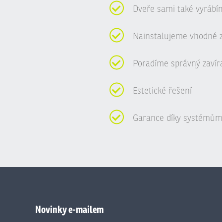
Dveře sami také vyrábí
Nainstalujeme vhodné 
Poradíme správný zavír
Estetické řešení
Garance díky systémům
Novinky e-mailem