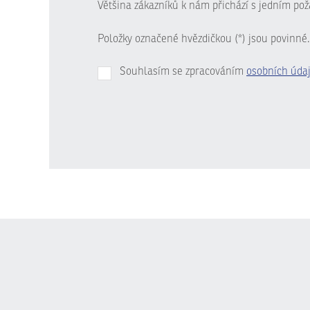
Většina zákazníků k nám přichází s jedním pož
Položky označené hvězdičkou (*) jsou povinné.
Souhlasím se zpracováním
osobních úda
Formulář
se
nepodařilo
odeslat.