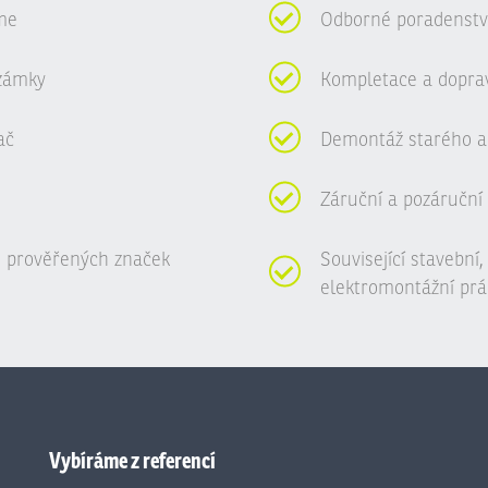
me
Odborné poradenství
zámky
Kompletace a dopra
ač
Demontáž starého a
Záruční a pozáruční 
 prověřených značek
Související stavební
elektromontážní prá
Vybíráme z referencí