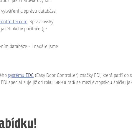
slouží jako hardwarový klíč
 vytváření a správu databáze
ontroller.com
. Správcovský
jakéhokoliv počítače (je
ním databáze - i nadále jsme
vého
systému EDC
(Easy Door Controller) značky FDI, která patří do
DI specializuje již od roku 1989 a řadí se mezi evropskou špičku jak
nabídku!