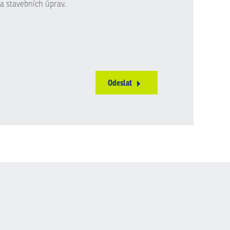
a stavebních úprav.
Odeslat