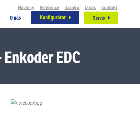
Novinky
Reference
Kariéra
O nás
Kontakt
Konfigurátor
O nás
Servis
 - Enkoder EDC