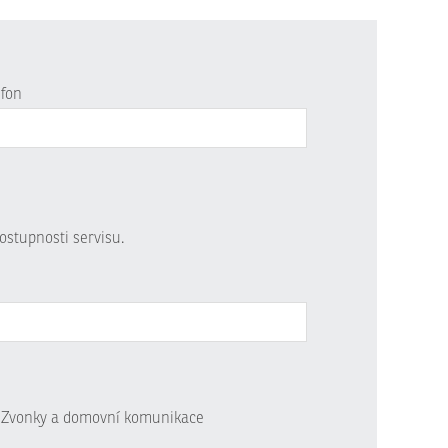
efon
ostupnosti servisu.
Zvonky a domovní komunikace