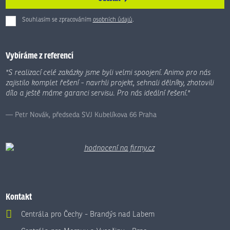
Souhlasím se zpracováním
osobních údajů
.
Formulář
se
nepodařilo
Vybíráme z referencí
odeslat.
"S realizací celé zakázky jsme byli velmi spoojení. Animo pro nás
zajistilo komplet řešení - navrhli projekt, sehnali dělníky, zhotovili
dílo a ještě máme garanci servisu. Pro nás ideální řešení."
Petr Novák, předseda SVJ Kubelíkova 66 Praha
Kontakt
Centrála pro Čechy - Brandýs nad Labem