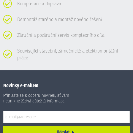
Kompletace a doprava
Demontáž starého a montáž nového řešení
Záruční a pozáruční servis komplexního díla
Související stavební, zámečnické a elektromontážní
práce
Novinky e-mailem
Přihlaste se k odběru novinek, ať vám
neunikne žádná důležitá informace.
Odeslat