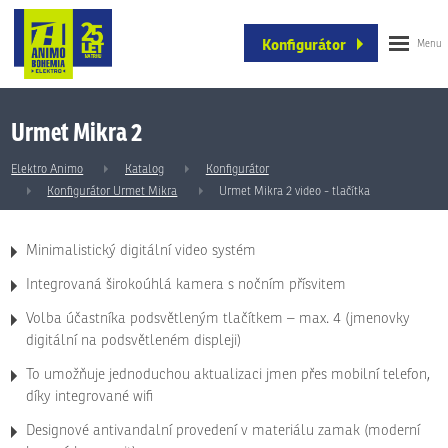
Konfigurátor
Urmet Mikra 2
Elektro Animo
Katalog
Konfigurátor
Konfigurátor Urmet Mikra
Urmet Mikra 2 video - tlačítka
Minimalistický digitální video systém
Integrovaná širokoúhlá kamera s nočním přísvitem
Volba účastníka podsvětleným tlačítkem – max. 4 (jmenovky
digitální na podsvětleném displeji)
To umožňuje jednoduchou aktualizaci jmen přes mobilní telefon,
díky integrované wifi
Designové antivandalní provedení v materiálu zamak (moderní