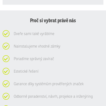
Formulář
se
nepodařilo
odeslat.
Proč si vybrat právě nás
Dveře sami také vyrábíme
Nainstalujeme vhodné zámky
Poradíme správný zavírač
Estetické řešení
Garance díky systémům prověřených značek
Odborné poradenství, návrh, projekce a inženýring