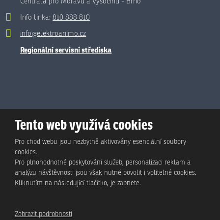
Centrála pro Moravu a Vysočinu - Brno
Info linka:
810 888 810
info@elektroanimo.cz
Regionální servisní střediska
Tento web využívá cookies
Pro chod webu jsou nezbytně aktivovány esenciální soubory
cookies.
Pro plnohodnotné poskytování služeb, personalizaci reklam a
analýzu návštěvnosti jsou však nutné povolit i volitelné cookies.
© Animo Bohemia s.r.o., 2026, vytvořila eBRÁNA s.r.o.
Kliknutím na následující tlačítko, je zapnete.
Mapa stránek
|
Podmínky použití
|
Ochrana osobních údajů
Zobrazit podrobnosti