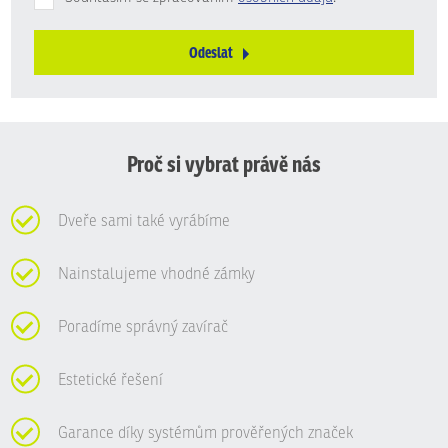
Odeslat
Formulář
se
nepodařilo
odeslat.
Proč si vybrat právě nás
Dveře sami také vyrábíme
Nainstalujeme vhodné zámky
Poradíme správný zavírač
Estetické řešení
Garance díky systémům prověřených značek