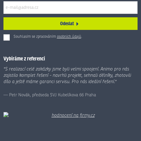
Odeslat
Souhlasím se zpracováním
osobních údajů
.
Formulář
se
nepodařilo
Vybíráme z referencí
odeslat.
"S realizací celé zakázky jsme byli velmi spoojení. Animo pro nás
zajistilo komplet řešení - navrhli projekt, sehnali dělníky, zhotovili
dílo a ještě máme garanci servisu. Pro nás ideální řešení."
Petr Novák, předseda SVJ Kubelíkova 66 Praha