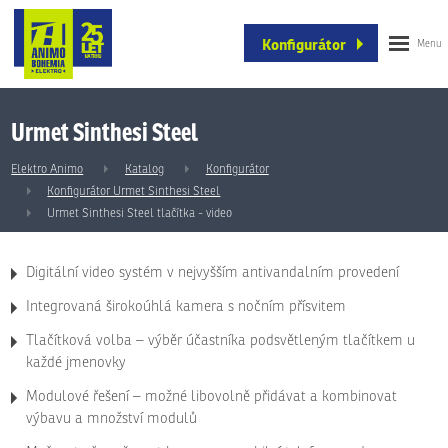
Konfigurátor
Urmet Sinthesi Steel
Elektro Animo
Katalog
Konfigurátor
Konfigurátor Urmet Sinthesi Steel
Urmet Sinthesi Steel tlačítka - video
Digitální video systém v nejvyšším antivandalním provedení
Integrovaná širokoúhlá kamera s nočním přísvitem
Tlačítková volba – výběr účastníka podsvětleným tlačítkem u
každé jmenovky
Modulové řešení – možné libovolně přidávat a kombinovat
výbavu a množství modulů