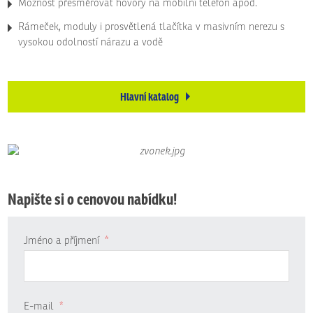
Možnost přesměrovat hovory na mobilní telefon apod.
Rámeček, moduly i prosvětlená tlačítka v masivním nerezu s
vysokou odolností nárazu a vodě
Hlavní katalog
Napište si o cenovou nabídku!
Jméno a příjmení
*
E-mail
*