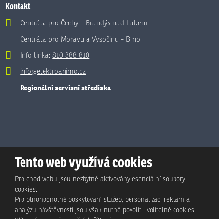
Kontakt
Centrála pro Čechy - Brandýs nad Labem
Centrála pro Moravu a Vysočinu - Brno
Info linka:
810 888 810
info@elektroanimo.cz
Regionální servisní střediska
Tento web využívá cookies
Pro chod webu jsou nezbytně aktivovány esenciální soubory
cookies.
Pro plnohodnotné poskytování služeb, personalizaci reklam a
analýzu návštěvnosti jsou však nutné povolit i volitelné cookies.
© Animo Bohemia s.r.o., 2026, vytvořila eBRÁNA s.r.o.