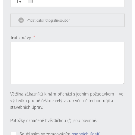
Přidat další fotografii/soubor
Text zprávy
*
Většina zákazníků k nám přichází s jedním požadavkem – ve
výsledku pro ně řešíme celý vstup včetně technologií a
stavebních úprav.
Položky označené hvězdičkou (*) jsou povinné.
Souhlasím se zpracováním
osobních údajů
.