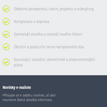
Odborné poradenství, návrh, projekce a inženýring
Kompletace a doprava
Demontáž starého a montáž nového řešení
Záruční a pozáruční servis komplexního díla
Související stavební, zámečnické a elektromontážní
práce
Novinky e-mailem
Přihlaste se k odběru novinek, ať vám
neunikne žádná důležitá informace.