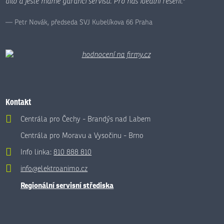
dílo a ještě máme garanci servisu. Pro nás ideální řešení."
Petr Novák, předseda SVJ Kubelíkova 66 Praha
Kontakt
Centrála pro Čechy - Brandýs nad Labem
Centrála pro Moravu a Vysočinu - Brno
Info linka:
810 888 810
info@elektroanimo.cz
Regionální servisní střediska