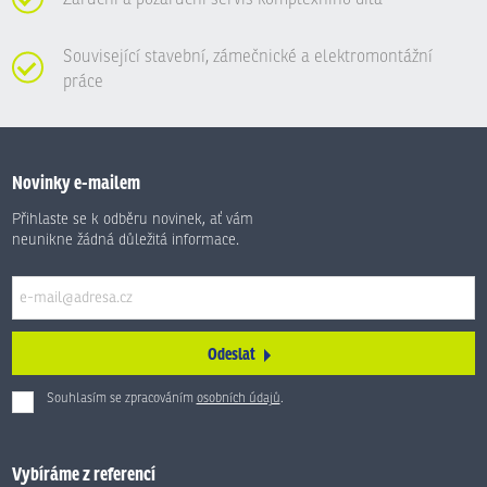
Související stavební, zámečnické a elektromontážní
práce
Novinky e-mailem
Přihlaste se k odběru novinek, ať vám
neunikne žádná důležitá informace.
Odeslat
Souhlasím se zpracováním
osobních údajů
.
Formulář
se
nepodařilo
Vybíráme z referencí
odeslat.