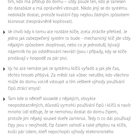
tím, kdo má přístup do domu – vždy pouze ten, kdo je zanesen
do databáze a má oprávnění vstoupit. Nikdo jiný se do systému
nedokáže dostat, protože kvalitní čipy nejdou žádným způsobem
klonovat (neoprávněně kopírovat).
Ve chvíli kdy k tomu ale rozdáte klíče, zcela ztrácíte přehled. Je
jedno jak zabezpečený systém to bude - mechanický klíč jde vždy
nějakým způsobem zkopírovat, nebo co je jednoduší, bývalý
nájemník ho po odstěhování nevrátí (jsou i případy, kdy se klíče
prodávají v hospodě za pár piv).
Vy ho ale nemáte jak ze systému klíčů vyřadit a jak jde čas,
těchto hrozeb přibývá. Za měsíc tak vůbec netušíte, kdo všechno
může do domu volně vstoupit a tím veškeré výhody používání
čipů ztrácí smysl!
Tam kde si někteří sousedé z nějakých, obvykle
neopodstatněných, důvodů vymohli používání čipů i klíčů si navíc
mnoho lidí stěžuje, že se nemohou dostat do domu čipem,
protože jim nějaký soused dveře zamknul. Tedy ti co dál používají
čipy jsou v nevýhodě, čip časem zahodí a také přejdou na klíče,
kvůli pár lidem, kteří nepochopili výhody elektronického