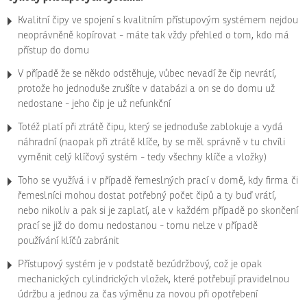
Kvalitní čipy ve spojení s kvalitním přístupovým systémem nejdou
neoprávněně kopírovat - máte tak vždy přehled o tom, kdo má
přístup do domu
V případě že se někdo odstěhuje, vůbec nevadí že čip nevrátí,
protože ho jednoduše zrušíte v databázi a on se do domu už
nedostane - jeho čip je už nefunkční
Totéž platí při ztrátě čipu, který se jednoduše zablokuje a vydá
náhradní (naopak při ztrátě klíče, by se měl správně v tu chvíli
vyměnit celý klíčový systém - tedy všechny klíče a vložky)
Toho se využívá i v případě řemeslných prací v domě, kdy firma či
řemeslníci mohou dostat potřebný počet čipů a ty buď vrátí,
nebo nikoliv a pak si je zaplatí, ale v každém případě po skončení
prací se již do domu nedostanou - tomu nelze v případě
používání klíčů zabránit
Přístupový systém je v podstatě bezúdržbový, což je opak
mechanických cylindrických vložek, které potřebují pravidelnou
údržbu a jednou za čas výměnu za novou při opotřebení