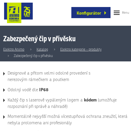
Konfigurátor
Zabezpečený čip v přívěsku
Elektro Animo
Katalog
Elektro kategorie - produkty
Zabezpečený čip v přívěsku
Designové a přitom velmi odolné provedení s
nerezovým rámečkem a poutkem
IP68
Odolný vodě dle
kódem
Každý čip s laserově vypáleným logem a
(umožňuje
rozpoznání při správě a náhradě)
Momentálně nejvyšší možná vícestupňová ochrana zneužití, která
nebyla prolomena ani profesionály