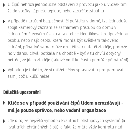
U čipů nehrozí jednoduché odstavení z provozu jako u vložek tím,
že do vložky kápnete lepidlo, nebo zastrčíte zápalku
V případě narušení bezpečnosti či pořádku v domě, lze jednoduše
spojit kamerový záznam se záznamem přístupu do domu v
jednotném časovém úseku a tak lehce identifikovat zodpovědnou
osobu, nebo najít osobu která mohla být svědkem takového
jednání, případně sama může označit vandala či zloděje, protože
ho v danou chvíli potkala na chodbě - byť v tu chvíli dotyčný
netušil, že jde o zloděje (takové vodítko často pomůže při pátrání)
Výhodou je také to, že si můžete čipy spravovat a programovat
sami, což u klíčů nelze
Důležité upozornění
Klíče se v případě používání čipů lidem nerozdávají -
má je pouze správce, nebo vedení organizace
Jde o to, že největší výhodou kvalitních přístupových systémů (a
kvalitních chráněných čipů) je fakt, že máte vždy kontrolu nad