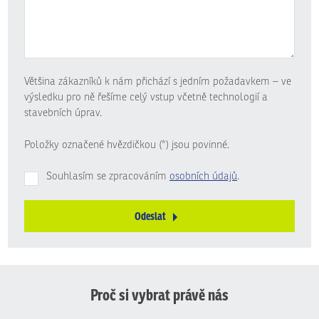
Většina zákazníků k nám přichází s jedním požadavkem – ve
výsledku pro ně řešíme celý vstup včetně technologií a
stavebních úprav.
Položky označené hvězdičkou (*) jsou povinné.
Souhlasím se zpracováním
osobních údajů
.
Odeslat
Formulář
se
nepodařilo
odeslat.
Proč si vybrat právě nás