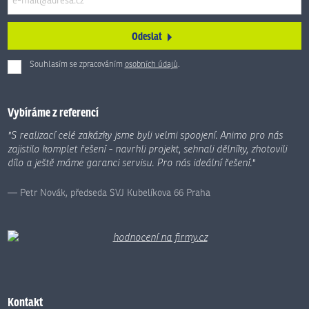
Odeslat
Souhlasím se zpracováním
osobních údajů
.
Formulář
se
nepodařilo
Vybíráme z referencí
odeslat.
"S realizací celé zakázky jsme byli velmi spoojení. Animo pro nás
zajistilo komplet řešení - navrhli projekt, sehnali dělníky, zhotovili
dílo a ještě máme garanci servisu. Pro nás ideální řešení."
Petr Novák, předseda SVJ Kubelíkova 66 Praha
Kontakt