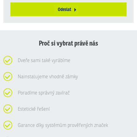
Odeslat
Formulář
se
nepodařilo
odeslat.
Proč si vybrat právě nás
Dveře sami také vyrábíme
Nainstalujeme vhodné zámky
Poradíme správný zavírač
Estetické řešení
Garance díky systémům prověřených značek