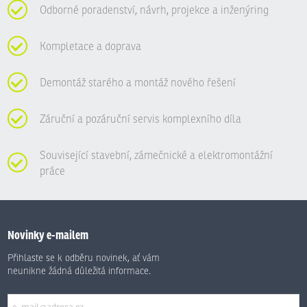
Odborné poradenství, návrh, projekce a inženýring
Kompletace a doprava
Demontáž starého a montáž nového řešení
Záruční a pozáruční servis komplexního díla
Související stavební, zámečnické a elektromontážní
práce
Novinky e-mailem
Přihlaste se k odběru novinek, ať vám
neunikne žádná důležitá informace.