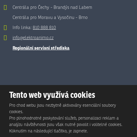
Centrála pro Čechy - Brandýs nad Labem
Centrála pro Moravu a Vysočinu - Brno
Info linka:
810 888 810
info@elektroanimo.cz
Regionální servisní střediska
Tento web využívá cookies
Pro chod webu jsou nezbytně aktivovány esenciální soubory
cookies.
Pro plnohodnotné poskytování služeb, personalizaci reklam a
analýzu návštěvnosti jsou však nutné povolit i volitelné cookies.
© Animo Bohemia s.r.o., 2026, vytvořila eBRÁNA s.r.o.
Kliknutím na následující tlačítko, je zapnete.
Mapa stránek
|
Podmínky použití
|
Ochrana osobních údajů