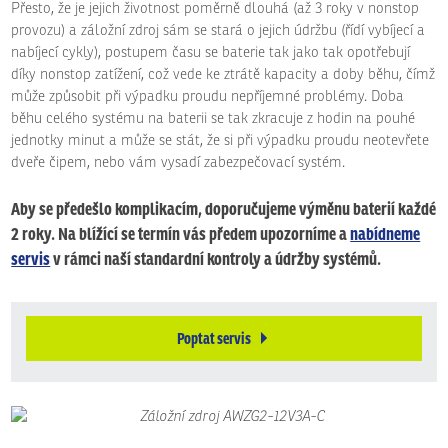
Přesto, že je jejich životnost poměrně dlouhá (až 3 roky v nonstop
provozu) a záložní zdroj sám se stará o jejich údržbu (řídí vybíjecí a
nabíjecí cykly), postupem času se baterie tak jako tak opotřebují
díky nonstop zatížení, což vede ke ztrátě kapacity a doby běhu, čímž
může způsobit při výpadku proudu nepříjemné problémy. Doba
běhu celého systému na baterii se tak zkracuje z hodin na pouhé
jednotky minut a může se stát, že si při výpadku proudu neotevřete
dveře čipem, nebo vám vysadí zabezpečovací systém.
Aby se předešlo komplikacím, doporučujeme výměnu baterií každé
2 roky. Na blížící se termín vás předem upozorníme a
nabídneme
servis
v rámci naší standardní kontroly a údržby systémů.
Poptat servis