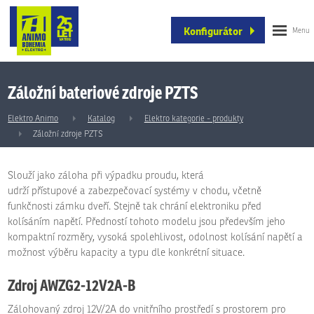
Konfigurátor
Záložní bateriové zdroje PZTS
Elektro Animo
Katalog
Elektro kategorie - produkty
Záložní zdroje PZTS
Slouží jako záloha při výpadku proudu, která
udrží přístupové a zabezpečovací systémy v chodu, včetně
funkčnosti zámku dveří. Stejně tak chrání elektroniku před
kolísáním napětí. Předností tohoto modelu jsou především jeho
kompaktní rozměry, vysoká spolehlivost, odolnost kolísání napětí a
možnost výběru kapacity a typu dle konkrétní situace.
Zdroj AWZG2-12V2A-B
Zálohovaný zdroj 12V/2A do vnitřního prostředí s prostorem pro