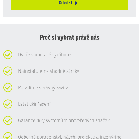
Odeslat
Formulář
se
nepodařilo
odeslat.
Proč si vybrat právě nás
Dveře sami také vyrábíme
Nainstalujeme vhodné zámky
Poradíme správný zavírač
Estetické řešení
Garance díky systémům prověřených značek
Odborné poradenství, návrh, projekce a inženýring