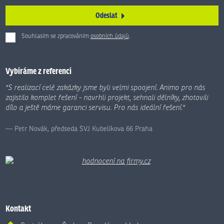
Odeslat
Souhlasím se zpracováním
osobních údajů
.
Formulář
se
nepodařilo
Vybíráme z referencí
odeslat.
"S realizací celé zakázky jsme byli velmi spoojení. Animo pro nás
zajistilo komplet řešení - navrhli projekt, sehnali dělníky, zhotovili
dílo a ještě máme garanci servisu. Pro nás ideální řešení."
Petr Novák, předseda SVJ Kubelíkova 66 Praha
Kontakt