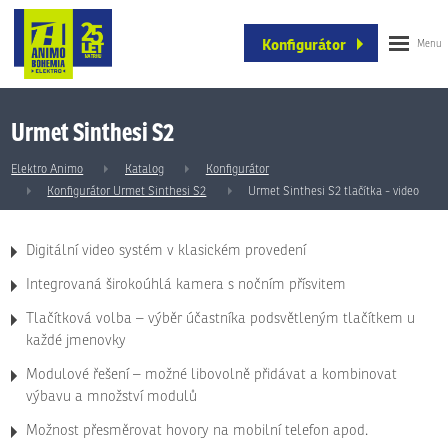
Konfigurátor
Urmet Sinthesi S2
Elektro Animo
Katalog
Konfigurátor
Konfigurátor Urmet Sinthesi S2
Urmet Sinthesi S2 tlačítka - video
Digitální video systém v klasickém provedení
Integrovaná širokoúhlá kamera s nočním přísvitem
Tlačítková volba – výběr účastníka podsvětleným tlačítkem u
každé jmenovky
Modulové řešení – možné libovolně přidávat a kombinovat
výbavu a množství modulů
Možnost přesměrovat hovory na mobilní telefon apod.