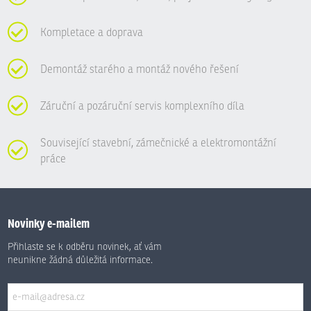
Kompletace a doprava
Demontáž starého a montáž nového řešení
Záruční a pozáruční servis komplexního díla
Související stavební, zámečnické a elektromontážní
práce
Novinky e-mailem
Přihlaste se k odběru novinek, ať vám
neunikne žádná důležitá informace.