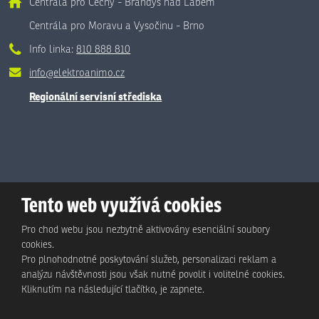
Centrála pro Čechy - Brandýs nad Labem
Centrála pro Moravu a Vysočinu - Brno
Info linka:
810 888 810
info@elektroanimo.cz
Regionální servisní střediska
Tento web využívá cookies
Pro chod webu jsou nezbytně aktivovány esenciální soubory
cookies.
Pro plnohodnotné poskytování služeb, personalizaci reklam a
analýzu návštěvnosti jsou však nutné povolit i volitelné cookies.
© Animo Bohemia s.r.o., 2026, vytvořila eBRÁNA s.r.o.
Kliknutím na následující tlačítko, je zapnete.
Mapa stránek
|
Podmínky použití
|
Ochrana osobních údajů