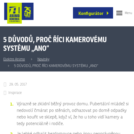
Konfigurátor
5 DŮVODŮ, PROČ ŘÍCI KAMEROVÉMU
SYSTÉMU „ANO“
Elektro Animo
Novinky
5 DŮVODŮ, PROČ ŘÍCI KAMEROVÉMU SYSTÉMU „ANO“
29. 05. 2017
Inspirace
Výrazně se zklidní běžný provoz domu. Pubertální mládež si
nedovolí čmárat po stěnách, odhazovat po domě odpadky
nebo kouřit ve sklepě, když ví, že ho u toho vidí kamery a
tedy potenciálně i rodiče.
Je lehké odhalit bezdomovce nebo jinou neoprávněnou