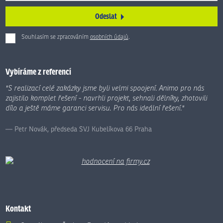
Odeslat
Souhlasím se zpracováním
osobních údajů
.
Formulář
se
nepodařilo
Vybíráme z referencí
odeslat.
"S realizací celé zakázky jsme byli velmi spoojení. Animo pro nás
zajistilo komplet řešení - navrhli projekt, sehnali dělníky, zhotovili
dílo a ještě máme garanci servisu. Pro nás ideální řešení."
Petr Novák, předseda SVJ Kubelíkova 66 Praha
Kontakt