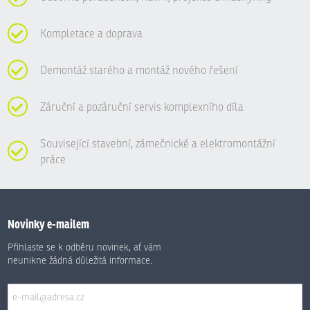
Kompletace a doprava
Demontáž starého a montáž nového řešení
Záruční a pozáruční servis komplexního díla
Související stavební, zámečnické a elektromontážní
práce
Novinky e-mailem
Přihlaste se k odběru novinek, ať vám
neunikne žádná důležitá informace.