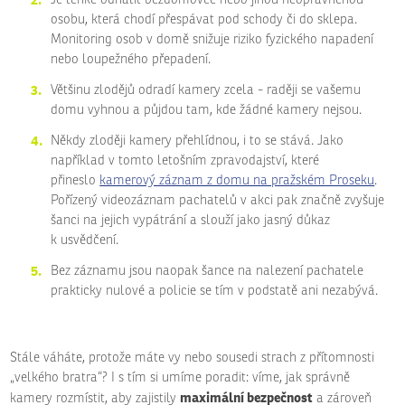
osobu, která chodí přespávat pod schody či do sklepa.
Monitoring osob v domě snižuje riziko fyzického napadení
nebo loupežného přepadení.
Většinu zlodějů odradí kamery zcela - raději se vašemu
domu vyhnou a půjdou tam, kde žádné kamery nejsou.
Někdy zloději kamery přehlídnou, i to se stává. Jako
například v tomto letošním zpravodajství, které
přineslo
kamerový záznam z domu na pražském Proseku
.
Pořízený videozáznam pachatelů v akci pak značně zvyšuje
šanci na jejich vypátrání a slouží jako jasný důkaz
k usvědčení.
Bez záznamu jsou naopak šance na nalezení pachatele
prakticky nulové a policie se tím v podstatě ani nezabývá.
Stále váháte, protože máte vy nebo sousedi strach z přítomnosti
„velkého bratra“? I s tím si umíme poradit: víme, jak správně
maximální bezpečnost
kamery rozmístit, aby zajistily
a zároveň