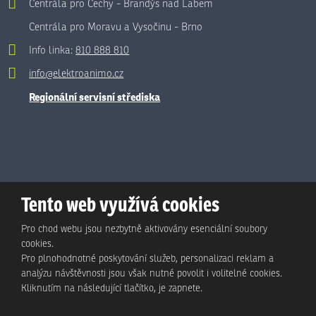
Centrála pro Čechy - Brandýs nad Labem
Centrála pro Moravu a Vysočinu - Brno
Info linka:
810 888 810
info@elektroanimo.cz
Regionální servisní střediska
Tento web využívá cookies
Pro chod webu jsou nezbytně aktivovány esenciální soubory
cookies.
Pro plnohodnotné poskytování služeb, personalizaci reklam a
analýzu návštěvnosti jsou však nutné povolit i volitelné cookies.
© Animo Bohemia s.r.o., 2026, vytvořila eBRÁNA s.r.o.
Kliknutím na následující tlačítko, je zapnete.
Mapa stránek
|
Podmínky použití
|
Ochrana osobních údajů