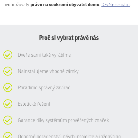
právo na soukromí obyvatel domu
neohrožovaly
.
Ozvěte se nám
.
Proč si vybrat právě nás
Dveře sami také vyrábíme
Nainstalujeme vhodné zámky
Poradíme správný zavírač
Estetické řešení
Garance díky systémům prověřených značek
Odborné poradenství, návrh, projekce a inženýring