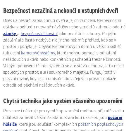
Bezpečnost nezačíná a nekončí u vstupních dveří
Dnes už nestačí zabouchnutí dveří a jejich zamčení. Bezpečnostní
otázka z pohledu nezvané návštěvy nebo vandalů zahrnuje odolné
zámky
a
bezpečnostní kování
jako první linii ochrany. Po jejím
zdolání ale často nezbývá nic jiného než mít přehled, kdo se v
prostoru pohybuje. Obyvatelé panelových domů u větších sídlišť
tak ocení
kamerové systémy
, které mohou pomoci v odhalení
nežádoucích aktivit nebo konkrétních pachatelů trestné činnosti.
Velkým přínosem těchto systémů se ale stává ochrana, a to nejen
společných prostor, ale i soukromého majetku. Fungují totiž v
pasivní rovině, kdy jejich umístění do veřejných prostor dokáže
odradit od páchání nežádoucích aktivit.
Chytrá technika jako systém včasného upozornění
Prevence i nástroje pro rychlé upozornění mohou v případě vzniku
požární
události zamezit větším škodám. Klasickou ukázkou jsou
hlásiče
, které jsou součástí komplexních
požárních poplachových
systémů
společnosti Animo Bohemia. Ty tvoří soubor komponent: