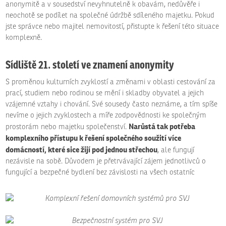
anonymitě a v sousedství nevyhnutelně k obavám, nedůvěře i
neochotě se podílet na společné údržbě sdíleného majetku. Pokud
jste správce nebo majitel nemovitostí, přistupte k řešení této situace
komplexně.
Sídliště 21. století ve znamení anonymity
S proměnou kulturních zvyklostí a změnami v oblasti cestování za
prací, studiem nebo rodinou se mění i skladby obyvatel a jejich
vzájemné vztahy i chování. Své sousedy často neznáme, a tím spíše
nevíme o jejich zvyklostech a míře zodpovědnosti ke společným
Narůstá tak potřeba
prostorám nebo majetku společenství.
komplexního přístupu k řešení společného soužití více
domácností, které sice žijí pod jednou střechou
, ale fungují
nezávisle na sobě. Důvodem je přetrvávající zájem jednotlivců o
fungující a bezpečné bydlení bez závislosti na všech ostatníc