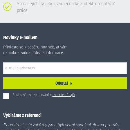
Související stavební, zámečnické a elektromontážní
práce
Novinky e-mailem
Přihlaste se k odběru novinek, ať vám
neunikne žádná důležitá informace.
Odeslat
Souhlasím se zpracováním
osobních údajů
.
Formulář
se
nepodařilo
Vybíráme z referencí
odeslat.
"S realizací celé zakázky jsme byli velmi spoojení. Animo pro nás