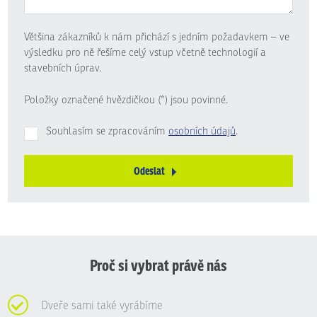
Většina zákazníků k nám přichází s jedním požadavkem – ve
výsledku pro ně řešíme celý vstup včetně technologií a
stavebních úprav.
Položky označené hvězdičkou (*) jsou povinné.
Souhlasím se zpracováním
osobních údajů
.
Odeslat
Formulář
se
nepodařilo
odeslat.
Proč si vybrat právě nás
Dveře sami také vyrábíme