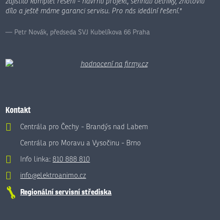
zajistilo komplet řešení - navrhli projekt, sehnali dělníky, zhotovili
dílo a ještě máme garanci servisu. Pro nás ideální řešení."
Petr Novák, předseda SVJ Kubelíkova 66 Praha
Kontakt
Centrála pro Čechy - Brandýs nad Labem
Centrála pro Moravu a Vysočinu - Brno
Info linka:
810 888 810
info@elektroanimo.cz
Regionální servisní střediska