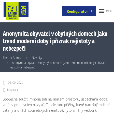
Konfigurátor
Anonymita obyvatel v obytných domech jako
trend moderní doby i přízrak nejistoty a
nebezpečí
Elektro Animo
Novinky
Anonymita obyvatel v obytných domech jako trend moderní doby i přízrak
nejistoty a nebezpečí
06. 09. 2021
Inspirace
Společné soužití mnoha lidí na malém prostoru, uspěchaná doba,
změny pracovních návyků. To vše jsou příčiny, které narušují rodinné
vztahy a o těch sousedských nemluvě. Tyto změny vedou k