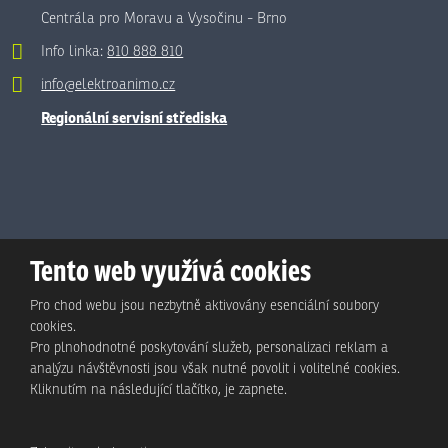
Centrála pro Moravu a Vysočinu - Brno
Info linka:
810 888 810
info@elektroanimo.cz
Regionální servisní střediska
Tento web využívá cookies
Pro chod webu jsou nezbytně aktivovány esenciální soubory
cookies.
Pro plnohodnotné poskytování služeb, personalizaci reklam a
analýzu návštěvnosti jsou však nutné povolit i volitelné cookies.
© Animo Bohemia s.r.o., 2026, vytvořila eBRÁNA s.r.o.
Kliknutím na následující tlačítko, je zapnete.
Mapa stránek
|
Podmínky použití
|
Ochrana osobních údajů