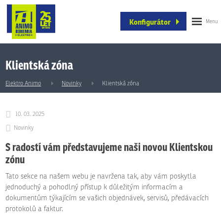
Konfigurátor
Klientská zóna
Elektro Animo
Novinky
Klientská zóna
10. 03. 2025
Novinky
S radostí vám představujeme naši novou Klientskou
zónu
Tato sekce na našem webu je navržena tak, aby vám poskytla
jednoduchý a pohodlný přístup k důležitým informacím a
dokumentům týkajícím se vašich objednávek, servisů, předávacích
protokolů a faktur.