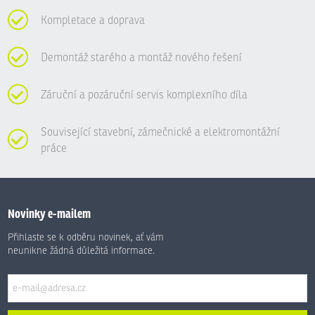
Kompletace a doprava
Demontáž starého a montáž nového řešení
Záruční a pozáruční servis komplexního díla
Související stavební, zámečnické a elektromontážní
práce
Novinky e-mailem
Přihlaste se k odběru novinek, ať vám
neunikne žádná důležitá informace.