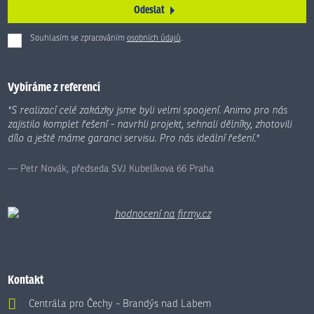
Odeslat
Souhlasím se zpracováním
osobních údajů
.
Formulář
se
nepodařilo
Vybíráme z referencí
odeslat.
"S realizací celé zakázky jsme byli velmi spoojení. Animo pro nás
zajistilo komplet řešení - navrhli projekt, sehnali dělníky, zhotovili
dílo a ještě máme garanci servisu. Pro nás ideální řešení."
Petr Novák, předseda SVJ Kubelíkova 66 Praha
Kontakt
Centrála pro Čechy - Brandýs nad Labem