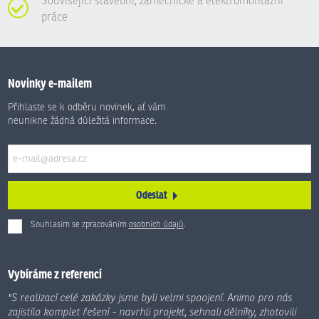
Související stavební, zámečnické a elektromontážní
práce
Novinky e-mailem
Přihlaste se k odběru novinek, ať vám
neunikne žádná důležitá informace.
Odeslat
Souhlasím se zpracováním
osobních údajů
.
Formulář
se
nepodařilo
Vybíráme z referencí
odeslat.
"S realizací celé zakázky jsme byli velmi spoojení. Animo pro nás
zajistilo komplet řešení - navrhli projekt, sehnali dělníky, zhotovili