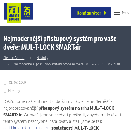
Konfigurátor
Nejmodernější přístupový systém pro vaše
dveře: MUL-T-LOCK SMARTair
Elektro Animo
Novinky
Nejmodernější přístupový systém pro vaše dveře: MUL-T-LOCK SMARTair
01. 07. 2016
Novinky
Rošířili jsme náš sortiment o další novinku - nejmodernější a
přístupový systém na trhu MUL-T-LOCK
nejpropracovanější
SMARTair
. Zároveň jsme se nechali proškolit, abychom dokázali
tento systém bezchybně instalovat, a stali jsme se tak
společnosti MUL-T-LOCK
certifikovaným partnerem
.