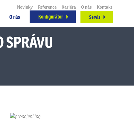
Novinky
Reference
Kariéra
O nás
Kontakt
Konfigurátor
O nás
Servis
O SPRÁVU