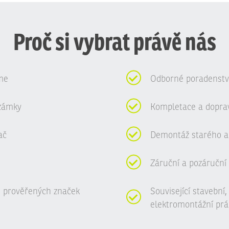
Proč si vybrat právě nás
me
Odborné poradenství
zámky
Kompletace a dopra
ač
Demontáž starého a
Záruční a pozáruční 
 prověřených značek
Související stavební
elektromontážní prá