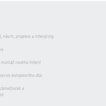
, návrh, projekce a inženýring
va
 montáž nového řešení
servis komplexního díla
, zámečnické a
ce