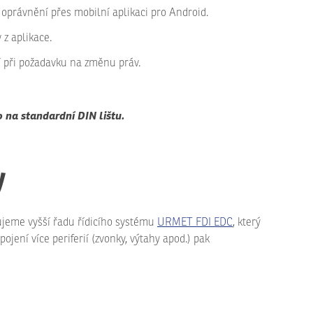
 oprávnění přes mobilní aplikaci pro Android.
 z aplikace.
í při požadavku na změnu práv.
 na standardní DIN lištu.
y
čujeme vyšší řadu řídicího systému
URMET FDI EDC
, který
jení více periferií (zvonky, výtahy apod.) pak