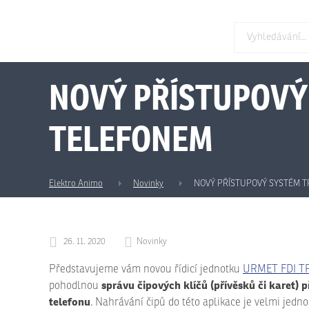
NOVÝ PŘÍSTUPOVÝ
TELEFONEM
Elektro Animo
Novinky
NOVÝ PŘÍSTUPOVÝ SYSTÉM T
26. 11. 2020
Novinky
Představujeme vám novou řídicí jednotku
URMET FDI T
správu čipových klíčů (přívěsků či karet) 
pohodlnou
telefonu
. Nahrávání čipů do této aplikace je velmi jedn