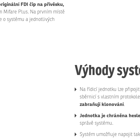
originální FDI čip na přívěsku,
m Mifare Plus. Na prvním místě
e o systému a jednotlivých
Výhody sys
Na řídicí jednotku lze připoj
sběrnicí s vlastním protoko
zabraňují klonování
.
Jednotka je chráněna hesl
správě systému.
Systém umožňuje napojit také