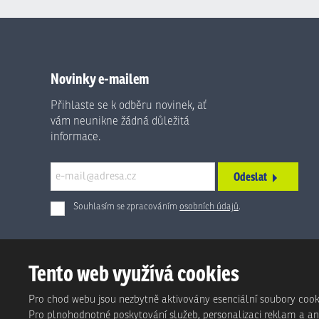
Novinky e-mailem
Přihlaste se k odběru novinek, ať
vám neunikne žádná důležitá
informace.
Odeslat
Souhlasím se zpracováním
osobních údajů
.
Formulář
se
nepodařilo
Tento web využívá cookies
odeslat.
Pro chod webu jsou nezbytně aktivovány esenciální soubory cook
Pro plnohodnotné poskytování služeb, personalizaci reklam a anal