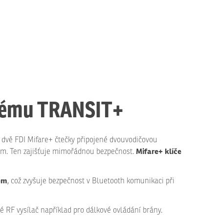
tému TRANSIT+
it dvě FDI Mifare+ čtečky připojené dvouvodičovou
Mifare+ klíče
lem. Ten zajišťuje mimořádnou bezpečnost.
em
, což zvyšuje bezpečnost v Bluetooth komunikaci při
 RF vysílač například pro dálkové ovládání brány.