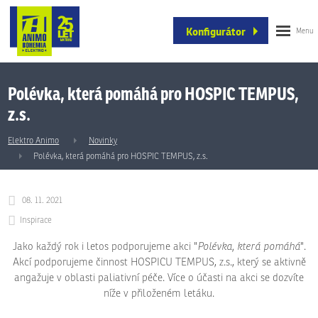
Konfigurátor
Polévka, která pomáhá pro HOSPIC TEMPUS,
z.s.
Elektro Animo
Novinky
Polévka, která pomáhá pro HOSPIC TEMPUS, z.s.
08. 11. 2021
Inspirace
Jako každý rok i letos podporujeme akci "
Polévka, která pomáhá
".
Akcí podporujeme činnost HOSPICU TEMPUS, z.s., který se aktivně
angažuje v oblasti paliativní péče. Více o účasti na akci se dozvíte
níže v přiloženém letáku.