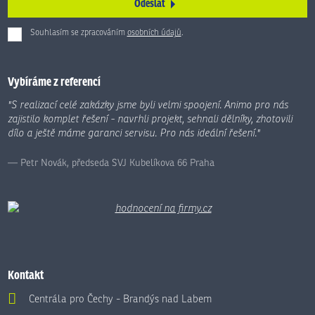
Odeslat
Souhlasím se zpracováním
osobních údajů
.
Formulář
se
nepodařilo
Vybíráme z referencí
odeslat.
"S realizací celé zakázky jsme byli velmi spoojení. Animo pro nás
zajistilo komplet řešení - navrhli projekt, sehnali dělníky, zhotovili
dílo a ještě máme garanci servisu. Pro nás ideální řešení."
Petr Novák, předseda SVJ Kubelíkova 66 Praha
Kontakt
Centrála pro Čechy - Brandýs nad Labem