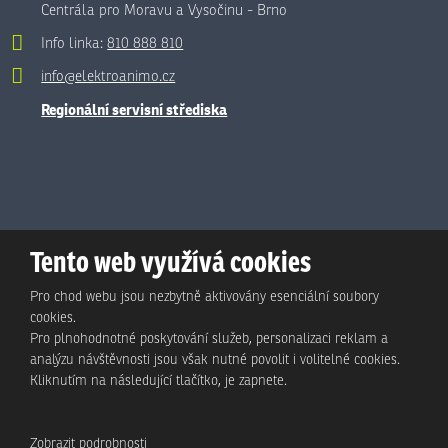
Centrála pro Moravu a Vysočinu - Brno
Info linka:
810 888 810
info@elektroanimo.cz
Regionální servisní střediska
Tento web využívá cookies
Pro chod webu jsou nezbytně aktivovány esenciální soubory
cookies.
Pro plnohodnotné poskytování služeb, personalizaci reklam a
analýzu návštěvnosti jsou však nutné povolit i volitelné cookies.
© Animo Bohemia s.r.o., 2026, vytvořila eBRÁNA s.r.o.
Kliknutím na následující tlačítko, je zapnete.
Mapa stránek
|
Podmínky použití
|
Ochrana osobních údajů
Zobrazit podrobnosti