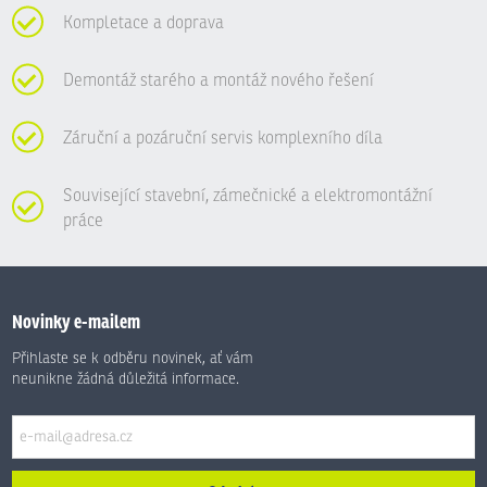
Kompletace a doprava
Demontáž starého a montáž nového řešení
Záruční a pozáruční servis komplexního díla
Související stavební, zámečnické a elektromontážní
práce
Novinky e-mailem
Přihlaste se k odběru novinek, ať vám
neunikne žádná důležitá informace.