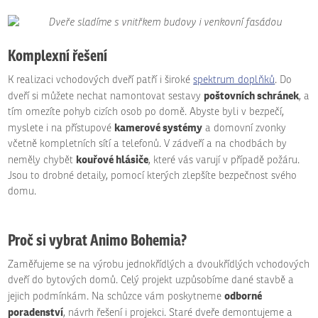
Komplexní řešení
K realizaci vchodových dveří patří i široké
spektrum doplňků
. Do
poštovních schránek
dveří si můžete nechat namontovat sestavy
, a
tím omezíte pohyb cizích osob po domě. Abyste byli v bezpečí,
kamerové systémy
myslete i na přístupové
a domovní zvonky
včetně kompletních sítí a telefonů. V zádveří a na chodbách by
kouřové hlásiče
neměly chybět
, které vás varují v případě požáru.
Jsou to drobné detaily, pomocí kterých zlepšíte bezpečnost svého
domu.
Proč si vybrat Animo Bohemia?
Zaměřujeme se na výrobu jednokřídlých a dvoukřídlých vchodových
dveří do bytových domů. Celý projekt uzpůsobíme dané stavbě a
odborné
jejich podmínkám. Na schůzce vám poskytneme
poradenství
, návrh řešení i projekci. Staré dveře demontujeme a