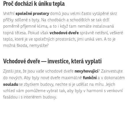
Proč dochází k úniku tepla
společné prostory
Vnitřní
domů jsou velmi často vytápěné skrz
příčky sdílené s byty. Na chodbách a schodištích se tak drží
poměrně příjemné klima, a to i když tam nemáte instalovaná
vchodové dveře
topná tělesa. Pokud však
správně netěsní, veškeré
teplo, které je ve společných prostorách, jimi uniká ven. A to je
možná škoda, nemyslíte?
Vchodové dveře — investice, která vyplatí
nevyhovující
Zjistili jste, že jsou vaše vchodové dveře
? Zainvestujte
funkční
do nových. Aby byly nové dveře maximálně
a v dokonalém
souladu
se zbytkem budovy, nechte si je udělat na míru. Jejich
vzhled vám pomůžeme vybrat tak, aby byly v harmonii s venkovní
fasádou i s interiérem budovy.