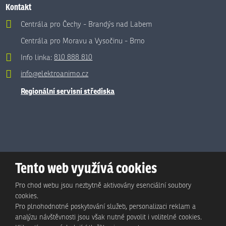
Kontakt
Centrála pro Čechy - Brandýs nad Labem
Centrála pro Moravu a Vysočinu - Brno
Info linka:
810 888 810
info@elektroanimo.cz
Regionální servisní střediska
Tento web využívá cookies
Pro chod webu jsou nezbytně aktivovány esenciální soubory
cookies.
Pro plnohodnotné poskytování služeb, personalizaci reklam a
analýzu návštěvnosti jsou však nutné povolit i volitelné cookies.
© Animo Bohemia s.r.o., 2026, vytvořila eBRÁNA s.r.o.