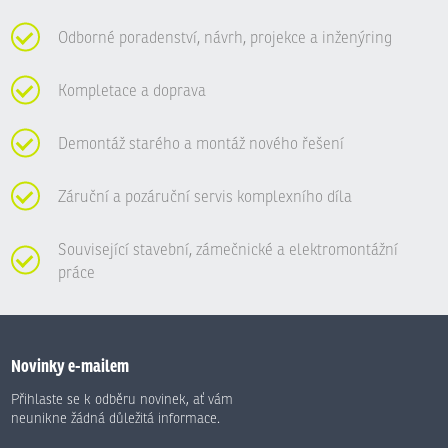
Odborné poradenství, návrh, projekce a inženýring
Kompletace a doprava
Demontáž starého a montáž nového řešení
Záruční a pozáruční servis komplexního díla
Související stavební, zámečnické a elektromontážní
práce
Novinky e-mailem
Přihlaste se k odběru novinek, ať vám
neunikne žádná důležitá informace.