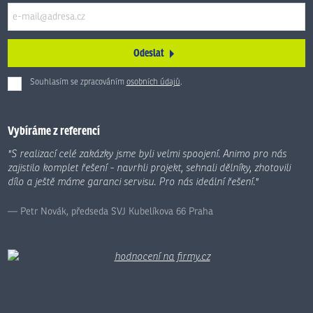
Odeslat
Souhlasím se zpracováním
osobních údajů
.
Formulář
se
nepodařilo
Vybíráme z referencí
odeslat.
"S realizací celé zakázky jsme byli velmi spoojení. Animo pro nás
zajistilo komplet řešení - navrhli projekt, sehnali dělníky, zhotovili
dílo a ještě máme garanci servisu. Pro nás ideální řešení."
Petr Novák, předseda SVJ Kubelíkova 66 Praha