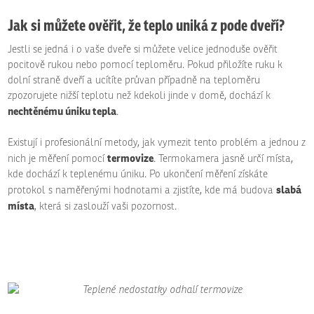
Jak si můžete ověřit, že teplo uniká z pode dveří?
Jestli se jedná i o vaše dveře si můžete velice jednoduše ověřit
pocitově rukou nebo pomocí teploměru. Pokud přiložíte ruku k
dolní straně dveří a ucítíte průvan případně na teploměru
zpozorujete nižší teplotu než kdekoli jinde v domě, dochází k
nechtěnému úniku tepla
.
Existují i profesionální metody, jak vymezit tento problém a jednou z
termovize
nich je měření pomocí
. Termokamera jasně určí místa,
kde dochází k teplenému úniku. Po ukončení měření získáte
slabá
protokol s naměřenými hodnotami a zjistíte, kde má budova
místa
, která si zaslouží vaši pozornost.