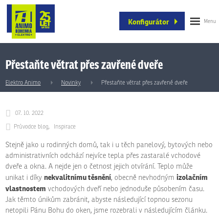
Konfigurátor
Přestaňte větrat přes zavřené dveře
Elektro Animo
Novinky
Přestaňte větrat přes zavřené dveře
07. 10. 2022
Průvodce blog
Inspirace
Stejně jako u rodinných domů, tak i u těch panelový, bytových nebo
administrativních odchází nejvíce tepla přes zastaralé vchodové
dveře a okna. A nejde jen o četnost jejich otvírání. Teplo může
nekvalitnímu těsnění
izolačním
unikat i díky
, obecně nevhodným
vlastnostem
vchodových dveří nebo jednoduše působením času.
Jak těmto únikům zabránit, abyste následující topnou sezonu
netopili Pánu Bohu do oken, jsme rozebrali v následujícím článku.