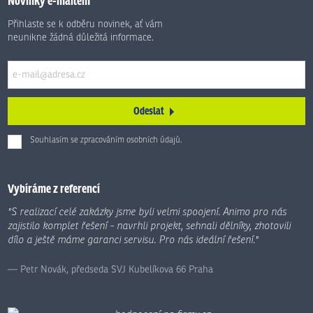
Novinky e-mailem
Přihlaste se k odběru novinek, ať vám
neunikne žádná důležitá informace.
Odeslat
Souhlasím se zpracováním
osobních údajů
.
Formulář
se
nepodařilo
Vybíráme z referencí
odeslat.
"S realizací celé zakázky jsme byli velmi spoojení. Animo pro nás
zajistilo komplet řešení - navrhli projekt, sehnali dělníky, zhotovili
dílo a ještě máme garanci servisu. Pro nás ideální řešení."
Petr Novák, předseda SVJ Kubelíkova 66 Praha