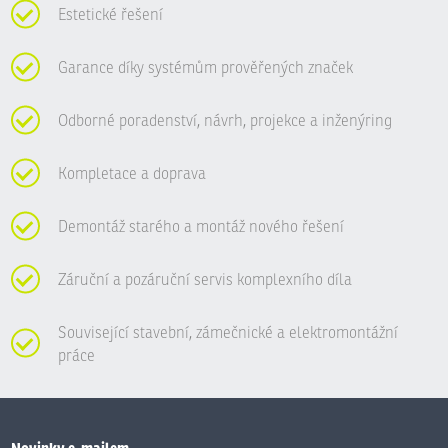
Estetické řešení
Garance díky systémům prověřených značek
Odborné poradenství, návrh, projekce a inženýring
Kompletace a doprava
Demontáž starého a montáž nového řešení
Záruční a pozáruční servis komplexního díla
Související stavební, zámečnické a elektromontážní
práce