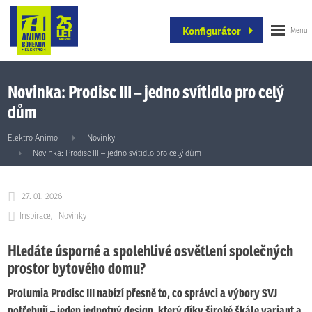
Konfigurátor
Novinka: Prodisc III – jedno svítidlo pro celý
dům
Elektro Animo
Novinky
Novinka: Prodisc III – jedno svítidlo pro celý dům
27. 01. 2026
Inspirace
Novinky
Hledáte úsporné a spolehlivé osvětlení společných
prostor bytového domu?
Prolumia Prodisc III nabízí přesně to, co správci a výbory SVJ
potřebují – jeden jednotný design, který díky široké škále variant a