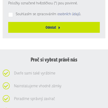
Položky označené hvězdičkou (*) jsou povinné.
Souhlasím se zpracováním
osobních údajů
.
Odeslat
Formulář
se
nepodařilo
odeslat.
Proč si vybrat právě nás
Dveře sami také vyrábíme
Nainstalujeme vhodné zámky
Poradíme správný zavírač