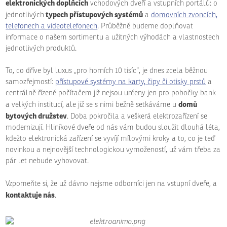
elektronických doplňcích
vchodových dveří a vstupních portálů: o
typech přístupových systémů
jednotlivých
a
domovních zvoncích,
telefonech a videotelefonech
. Průběžně budeme doplňovat
informace o našem sortimentu a užitných výhodách a vlastnostech
jednotlivých produktů.
To, co dříve byl luxus „pro horních 10 tisíc“, je dnes zcela běžnou
samozřejmostí:
přístupové systémy na karty, čipy či otisky prstů
a
centrálně řízené počítačem již nejsou určeny jen pro pobočky bank
domů
a velkých institucí, ale již se s nimi bežně setkáváme u
bytových družstev
. Doba pokročila a veškerá elektrozařízení se
modernizují. Hliníkové dveře od nás vám budou sloužit dlouhá léta,
kdežto elektronická zařízení se vyvíjí mílovými kroky a to, co je teď
novinkou a nejnovější technologickou vymožeností, už vám třeba za
pár let nebude vyhovovat.
Vzpomeňte si, že už dávno nejsme odborníci jen na vstupní dveře, a
kontaktuje nás
.