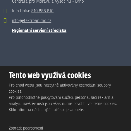
Centrála pro Moravu a Vysočinu - Brno
Info linka:
810 888 810
info@elektroanimo.cz
Regionální servisní střediska
Tento web využívá cookies
Pro chod webu jsou nezbytně aktivovány esenciální soubory
cookies.
Pro plnohodnotné poskytování služeb, personalizaci reklam a
analýzu návštěvnosti jsou však nutné povolit i volitelné cookies.
© Animo Bohemia s.r.o., 2026, vytvořila eBRÁNA s.r.o.
Kliknutím na následující tlačítko, je zapnete.
Mapa stránek
|
Podmínky použití
|
Ochrana osobních údajů
Zobrazit podrobnosti