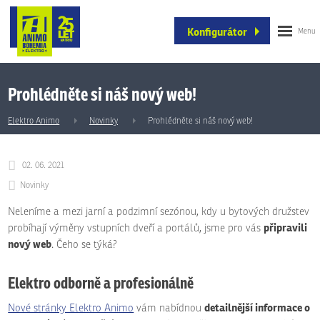
Konfigurátor
Prohlédněte si náš nový web!
Elektro Animo
Novinky
Prohlédněte si náš nový web!
02. 06. 2021
Novinky
Neleníme a mezi jarní a podzimní sezónou, kdy u bytových družstev
připravili
probíhají výměny vstupních dveří a portálů, jsme pro vás
nový web
. Čeho se týká?
Elektro odborně a profesionálně
detailnější informace o
Nové stránky Elektro Animo
vám nabídnou