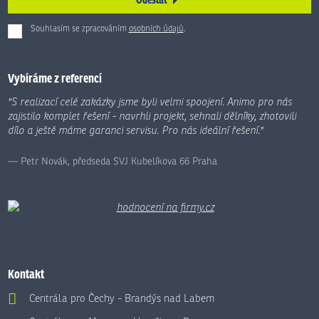
Souhlasím se zpracováním
osobních údajů
.
Formulář
se
nepodařilo
Vybíráme z referencí
odeslat.
"S realizací celé zakázky jsme byli velmi spoojení. Animo pro nás
zajistilo komplet řešení - navrhli projekt, sehnali dělníky, zhotovili
dílo a ještě máme garanci servisu. Pro nás ideální řešení."
Petr Novák, předseda SVJ Kubelíkova 66 Praha
Kontakt
Centrála pro Čechy - Brandýs nad Labem