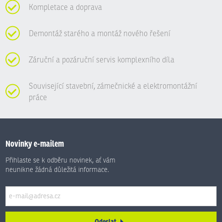
Kompletace a doprava
Demontáž starého a montáž nového řešení
Záruční a pozáruční servis komplexního díla
Související stavební, zámečnické a elektromontážní
práce
Novinky e-mailem
Přihlaste se k odběru novinek, ať vám
neunikne žádná důležitá informace.
Odeslat