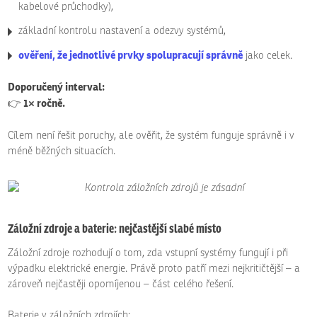
kabelové průchodky),
základní kontrolu nastavení a odezvy systémů,
ověření, že jednotlivé prvky spolupracují správně
jako celek.
Doporučený interval:
1× ročně.
👉
Cílem není řešit poruchy, ale ověřit, že systém funguje správně i v
méně běžných situacích.
Záložní zdroje a baterie: nejčastější slabé místo
Záložní zdroje rozhodují o tom, zda vstupní systémy fungují i při
výpadku elektrické energie. Právě proto patří mezi nejkritičtější – a
zároveň nejčastěji opomíjenou – část celého řešení.
Baterie v záložních zdrojích: