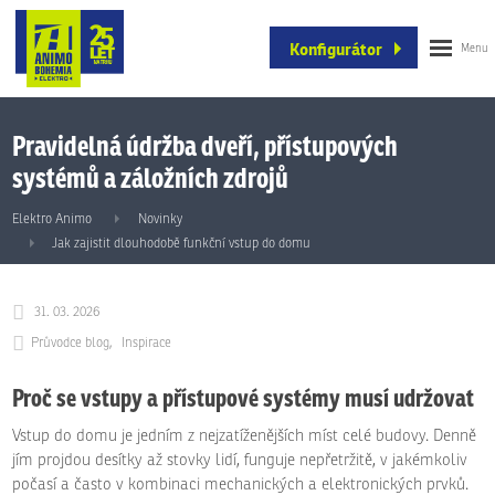
Konfigurátor
Pravidelná údržba dveří, přístupových
systémů a záložních zdrojů
Elektro Animo
Novinky
Jak zajistit dlouhodobě funkční vstup do domu
31. 03. 2026
Průvodce blog
Inspirace
Proč se vstupy a přístupové systémy musí udržovat
Vstup do domu je jedním z nejzatíženějších míst celé budovy. Denně
jím projdou desítky až stovky lidí, funguje nepřetržitě, v jakémkoliv
počasí a často v kombinaci mechanických a elektronických prvků.