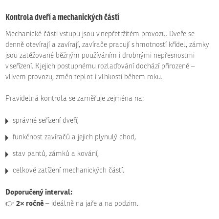
Kontrola dveří a mechanických částí
Mechanické části vstupu jsou v nepřetržitém provozu. Dveře se
denně otevírají a zavírají, zavírače pracují s hmotností křídel, zámky
jsou zatěžované běžným používáním i drobnými nepřesnostmi
v seřízení. K jejich postupnému rozlaďování dochází přirozeně –
vlivem provozu, změn teplot i vlhkosti během roku.
Pravidelná kontrola se zaměřuje zejména na:
správné seřízení dveří,
funkčnost zavíračů a jejich plynulý chod,
stav pantů, zámků a kování,
celkové zatížení mechanických částí.
Doporučený interval:
2× ročně
👉
– ideálně na jaře a na podzim.