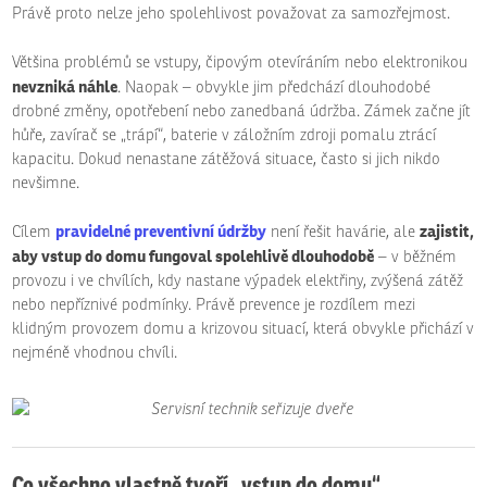
Právě proto nelze jeho spolehlivost považovat za samozřejmost.
Většina problémů se vstupy, čipovým otevíráním nebo elektronikou
nevzniká náhle
. Naopak – obvykle jim předchází dlouhodobé
drobné změny, opotřebení nebo zanedbaná údržba. Zámek začne jít
hůře, zavírač se „trápí“, baterie v záložním zdroji pomalu ztrácí
kapacitu. Dokud nenastane zátěžová situace, často si jich nikdo
nevšimne.
pravidelné preventivní údržby
zajistit,
Cílem
není řešit havárie, ale
aby vstup do domu fungoval spolehlivě dlouhodobě
– v běžném
provozu i ve chvílích, kdy nastane výpadek elektřiny, zvýšená zátěž
nebo nepříznivé podmínky. Právě prevence je rozdílem mezi
klidným provozem domu a krizovou situací, která obvykle přichází v
nejméně vhodnou chvíli.
Co všechno vlastně tvoří „vstup do domu“