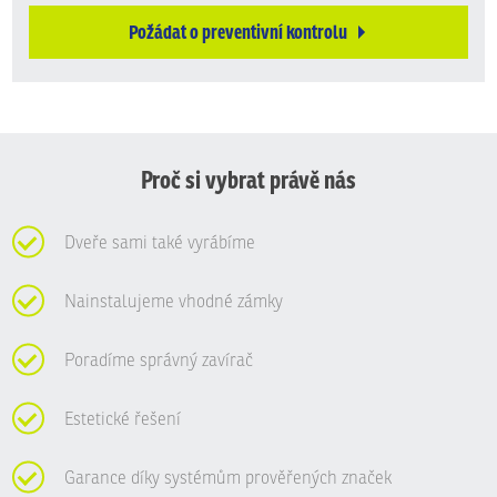
Požádat o preventivní kontrolu
Proč si vybrat právě nás
Dveře sami také vyrábíme
Nainstalujeme vhodné zámky
Poradíme správný zavírač
Estetické řešení
Garance díky systémům prověřených značek