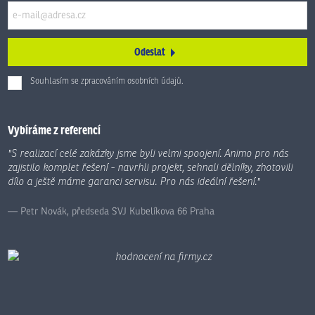
Odeslat
Souhlasím se zpracováním
osobních údajů
.
Formulář
se
nepodařilo
Vybíráme z referencí
odeslat.
"S realizací celé zakázky jsme byli velmi spoojení. Animo pro nás
zajistilo komplet řešení - navrhli projekt, sehnali dělníky, zhotovili
dílo a ještě máme garanci servisu. Pro nás ideální řešení."
Petr Novák, předseda SVJ Kubelíkova 66 Praha