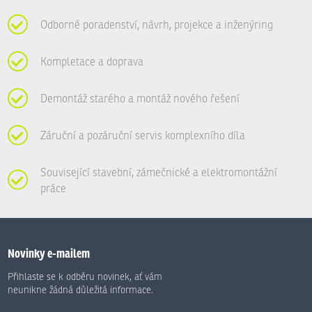
Odborné poradenství, návrh, projekce a inženýring
Kompletace a doprava
Demontáž starého a montáž nového řešení
Záruční a pozáruční servis komplexního díla
Související stavební, zámečnické a elektromontážní
práce
Novinky e-mailem
Přihlaste se k odběru novinek, ať vám
neunikne žádná důležitá informace.