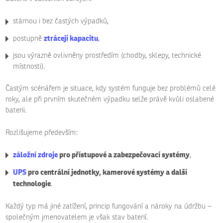
stárnou i bez častých výpadků,
ztrácejí kapacitu
postupně
,
jsou výrazně ovlivněny prostředím (chodby, sklepy, technické
místnosti).
Častým scénářem je situace, kdy systém funguje bez problémů celé
roky, ale při prvním skutečném výpadku selže právě kvůli oslabené
baterii.
Rozlišujeme především:
záložní zdroje
pro přístupové a zabezpečovací systémy
,
UPS
pro centrální jednotky, kamerové systémy a další
technologie
.
Každý typ má jiné zatížení, princip fungování a nároky na údržbu –
společným jmenovatelem je však stav baterií.