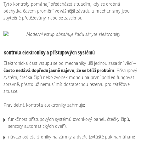
Tyto kontroly pomáhají předcházet situacím, kdy se drobná
odchylka časem promění ve vážnější závadu a mechanismy jsou
zbytečně přetěžovány, nebo se zaseknou.
Kontrola elektroniky a přístupových systémů
Elektronická část vstupu se od mechaniky liší jednou zásadní věcí –
často nedává dopředu jasně najevo, že se blíží problém
. Přístupový
systém, čtečka čipů nebo zvonek mohou na první pohled fungovat
správně, přesto už nemusí mít dostatečnou rezervu pro zátěžové
situace.
Pravidelná kontrola elektroniky zahrnuje:
funkčnost přístupových systémů (zvonkový panel, čtečky čipů,
senzory automatických dveří),
návaznost elektroniky na zámky a dveře (zvláště pak namáhané