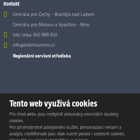
Kontakt
Centrála pro Čechy - Brandýs nad Labem
Centrála pro Moravu a Vysočinu - Brno
Info linka:
810 888 810
info@elektroanimo.cz
Regionální servisní střediska
Tento web využívá cookies
Pro chod webu jsou nezbytně aktivovány esenciální soubory
cookies.
Pro plnohodnotné poskytování služeb, personalizaci reklam a
analýzu návštěvnosti jsou však nutné povolit i volitelné cookies.
© Animo Bohemia s.r.o., 2026, vytvořila eBRÁNA s.r.o.