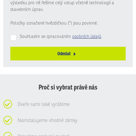
výsledku pro ně řešíme celý vstup včetně technologií a
stavebních úprav.
Položky označené hvězdičkou (*) jsou povinné.
Souhlasím se zpracováním
osobních údajů
.
Odeslat
Formulář
se
nepodařilo
odeslat.
Proč si vybrat právě nás
Dveře sami také vyrábíme
Nainstalujeme vhodné zámky