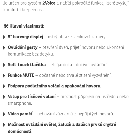
2Voice
Je určen pro systém
a nabízí pokročilé funkce, které zvyšují
komfort i bezpečnost.
🛠️
Hlavní vlastnosti:
5" barevný displej
– ostrý obraz z venkovní kamery.
Ovládání gesty
– otevření dveří, přijetí hovoru nebo ukončení
komunikace bez dotyku.
Soft-touch tlačítka
– elegantní a intuitivní ovládání.
Funkce MUTE
– dočasné nebo trvalé ztišení vyzvánění.
Podpora podlažního volání a opakování hovoru
.
Vstup pro tísňové volání
– možnost připojení na ústřednu nebo
smartphone.
Video paměť
– uchování záznamů z nepřijatých hovorů.
Možnost ovládání světel, žaluzií a dalších prvků chytré
domácnosti
.