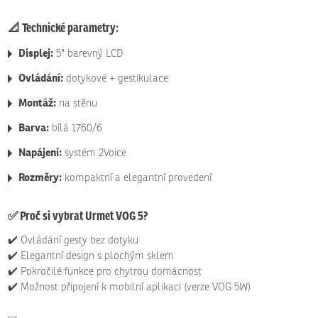
📐
Technické parametry:
Displej:
5" barevný LCD
Ovládání:
dotykové + gestikulace
Montáž:
na stěnu
Barva:
bílá 1760/6
Napájení:
systém 2Voice
Rozměry:
kompaktní a elegantní provedení
✅
Proč si vybrat Urmet VOG 5?
✔️ Ovládání gesty bez dotyku
✔️ Elegantní design s plochým sklem
✔️ Pokročilé funkce pro chytrou domácnost
✔️ Možnost připojení k mobilní aplikaci (verze VOG 5W)