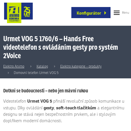
Konfigurátor
Urmet VOG 5 1760/6 – Hands Free
videotelefon s ovládáním gesty pro systém
2Voice
Elektro Animo
Katalog
Elektro kategorie - produkty
Domovní telefon Urmet VOG 5
Dotkni se budoucnosti – nebo jen mávni rukou
Urmet VOG 5
Videotelefon
přináší revoluční způsob komunikace u
gesty
soft-touch tlačítkům
vstupu. Díky ovládání
,
a elegantnímu
designu se stává nejen bezpečnostním prvkem, ale i stylovým
doplňkem moderní domácnosti.