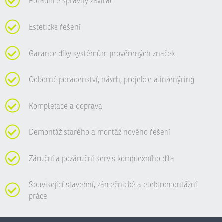
Poradíme správný zavírač
Estetické řešení
Garance díky systémům prověřených značek
Odborné poradenství, návrh, projekce a inženýring
Kompletace a doprava
Demontáž starého a montáž nového řešení
Záruční a pozáruční servis komplexního díla
Související stavební, zámečnické a elektromontážní
práce