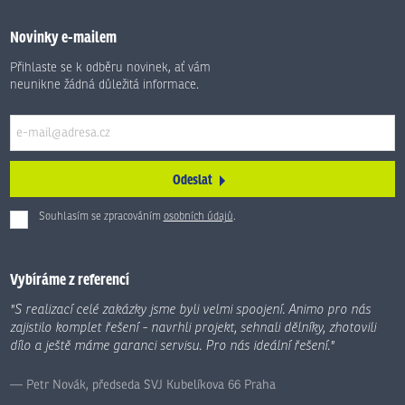
Novinky e-mailem
Přihlaste se k odběru novinek, ať vám
neunikne žádná důležitá informace.
Odeslat
Souhlasím se zpracováním
osobních údajů
.
Formulář
se
nepodařilo
Vybíráme z referencí
odeslat.
"S realizací celé zakázky jsme byli velmi spoojení. Animo pro nás
zajistilo komplet řešení - navrhli projekt, sehnali dělníky, zhotovili
dílo a ještě máme garanci servisu. Pro nás ideální řešení."
Petr Novák, předseda SVJ Kubelíkova 66 Praha