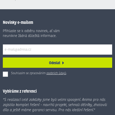
Novinky e-mailem
Přihlaste se k odběru novinek, ať vám
neunikne žádná důležitá informace.
Odeslat
Souhlasím se zpracováním
osobních údajů
.
Formulář
se
nepodařilo
Vybíráme z referencí
odeslat.
"S realizací celé zakázky jsme byli velmi spoojení. Animo pro nás
zajistilo komplet řešení - navrhli projekt, sehnali dělníky, zhotovili
dílo a ještě máme garanci servisu. Pro nás ideální řešení."