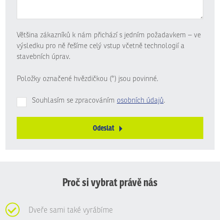
Většina zákazníků k nám přichází s jedním požadavkem – ve
výsledku pro ně řešíme celý vstup včetně technologií a
stavebních úprav.
Položky označené hvězdičkou (*) jsou povinné.
Souhlasím se zpracováním
osobních údajů
.
Odeslat
Formulář
se
nepodařilo
odeslat.
Proč si vybrat právě nás
Dveře sami také vyrábíme