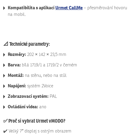
Kompatibilita s aplikací
Urmet CallMe
– přesměrování hovoru
na mobil.
📐
Technické parametry:
Rozměry:
202 × 142 × 23,5 mm
Barva:
bílá 1719/1 a 1719/2 v černém
Montáž:
na stěnu, nebo na stůl
Napájení:
systém 2Voice
Zobrazovací systém:
PAL
Ovládání videa:
ano
✅
Proč si vybrat Urmet vMODO?
✔️ Velký 7″ displej s ostrým obrazem