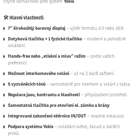
Yokis
chytré domácnosti přes systém
.
🛠️
Hlavní vlastnosti:
7″ širokoúhlý barevný displej
– výběr formátu 4:3 nebo 16:9.
Dotyková tlačítka + 1 fyzické tlačítko
– moderní a pohodlné
ovládání.
Hands-free nebo „stiskni a mluv“ režim
– podle vašich
preferencí.
Možnost interkomového volání
– až na 2 další zařízení.
5 vyzváněcích tónů
– samostatně pro interkom a volání z tabla.
Regulace jasu, kontrastu a hlasitosti
– přizpůsobení prostředí.
Samostatná tlačítka pro otevření el. zámku a brány
.
Integrované zakončení sběrnice IN/OUT
– snadná instalace.
Podpora systému Yokis
– ovládání světel, žaluzií a dalších
prvků.