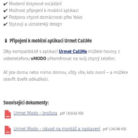
✔️ Moderní dotykové ovládání
✔️ Možnost připojení k mobilní aplikaci
✔️ Podpora chytré domácnosti přes Yokis
✔️ Stylový a ultratenký design
📱
Připojení k mobilní aplikaci Urmet CallMe
Urmet CallMe
Díky kompatibilitě s aplikací
můžete hovory z
vMODO
videotelefonu
přesměrovat na svůj chytrý telefon.
Ať jste doma nebo mimo domov, vždy víte, kdo zvoní – a můžete
otevřít dveře odkudkoli.
Související dokumenty:
Urmet Modo - brožura
pdf
419.62 KB
Urmet Modo - návod na montáž a nastavení
pdf
140.96 KB