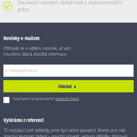
Související stavební, zámečnické a elektromontážní
práce
Novinky e-mailem
Přihlaste se k odběru novinek, ať vám
neunikne žádná důležitá informace.
Odeslat
Souhlasím se zpracováním
osobních údajů
.
Formulář
se
nepodařilo
Vybíráme z referencí
odeslat.
"S realizací celé zakázky jsme byli velmi spoojení. Animo pro nás
zajistilo komplet řešení - navrhli projekt, sehnali dělníky, zhotovili