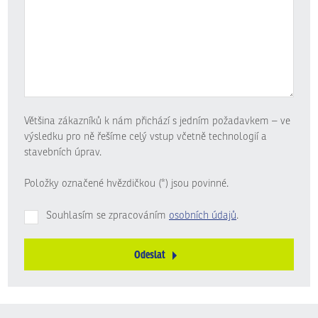
Většina zákazníků k nám přichází s jedním požadavkem – ve
výsledku pro ně řešíme celý vstup včetně technologií a
stavebních úprav.
Položky označené hvězdičkou (*) jsou povinné.
Souhlasím se zpracováním
osobních údajů
.
Odeslat
Formulář
se
nepodařilo