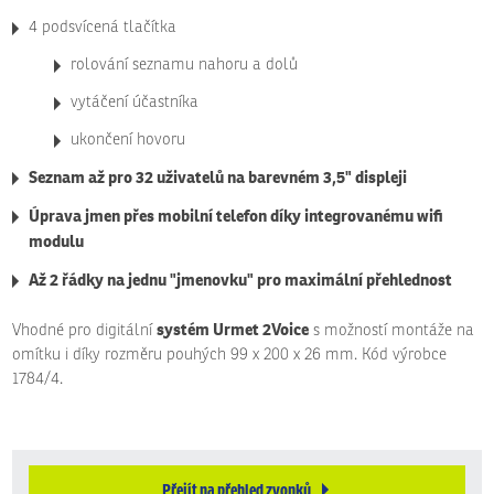
4 podsvícená tlačítka
rolování seznamu nahoru a dolů
vytáčení účastníka
ukončení hovoru
Seznam až pro 32 uživatelů na barevném 3,5" displeji
Úprava jmen přes mobilní telefon díky integrovanému wifi
modulu
Až 2 řádky na jednu "jmenovku" pro maximální přehlednost
systém Urmet 2Voice
Vhodné pro digitální
s možností montáže na
omítku i díky rozměru pouhých 99 x 200 x 26 mm. Kód výrobce
1784/4.
Přejít na přehled zvonků