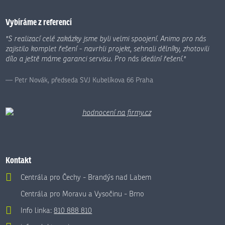
se
nepodařilo
Vybíráme z referencí
odeslat.
"S realizací celé zakázky jsme byli velmi spoojení. Animo pro nás
zajistilo komplet řešení - navrhli projekt, sehnali dělníky, zhotovili
dílo a ještě máme garanci servisu. Pro nás ideální řešení."
Petr Novák, předseda SVJ Kubelíkova 66 Praha
Kontakt
Centrála pro Čechy - Brandýs nad Labem
Centrála pro Moravu a Vysočinu - Brno
Info linka:
810 888 810