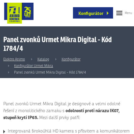
Konfigurátor
Panel zvonků Urmet Mikra Digital - Kód
1784/4
Elektro Animo
Katalog
Konfigurátor
Konfigurátor Urmet Mikra
Panel zvonků Urmet Mikra Digital - Kód 1784/4
Panel zvonků Urmet Mikra Digital je designové a velmi odolné
odolností proti nárazu IK07,
řešení z monolitického zamaku s
stupeň krytí IP65.
Mezi další prvky patří:
Integrovaná širokoúhlá HD kamera s přísvitem a komunikátorem