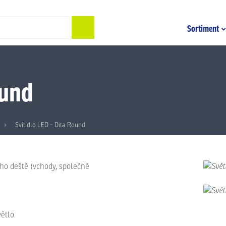
Hledat
Sortiment
ound
Svítidlo LED - Dita Round
ého deště (vchody, společné
větlo