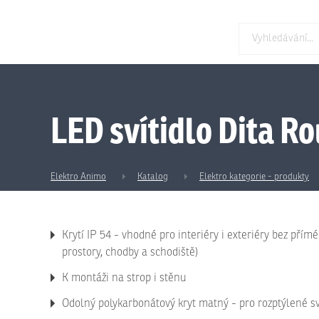
LED svítidlo Dita R
Elektro Animo
Katalog
Elektro kategorie - produkty
Krytí IP 54 - vhodné pro interiéry i exteriéry bez přím
prostory, chodby a schodiště)
K montáži na strop i stěnu
Odolný polykarbonátový kryt matný - pro rozptýlené s