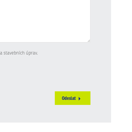
a stavebních úprav.
Odeslat