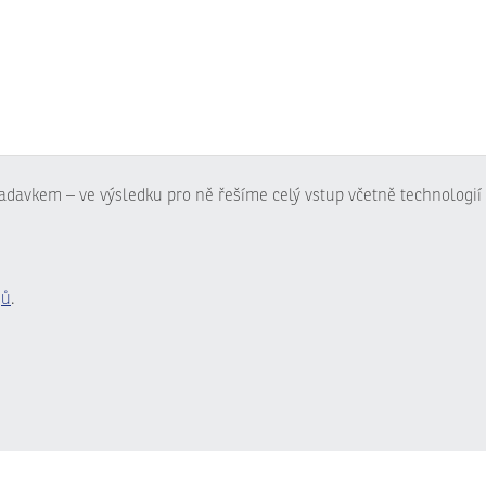
adavkem – ve výsledku pro ně řešíme celý vstup včetně technologií 
jů
.