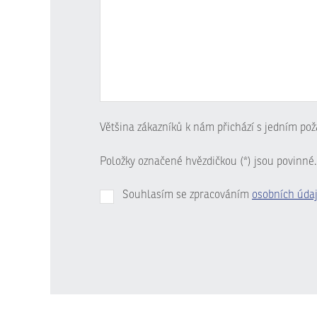
Většina zákazníků k nám přichází s jedním pož
Položky označené hvězdičkou (*) jsou povinné.
Souhlasím se zpracováním
osobních úda
Formulář
se
nepodařilo
odeslat.