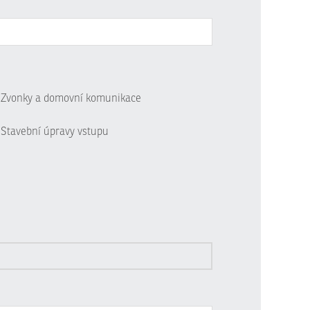
Zvonky a domovní komunikace
Stavební úpravy vstupu