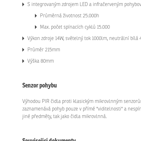
S integrovaným zdrojem LED a infračerveným pohyb
Průměrná životnost 25.000h
Max. počet spínacích cyklů 15.000
Výkon zdroje 14W, světelný tok 1000lm, neutrální bílá
Průměr 215mm
Výška 80mm
Senzor pohybu
Výhodou PIR čidla proti klasickým mikrovlnným senzorům 
zaznamenává pohyb pouze v přímé "viditelnosti" a nespí
jiné předměty, tak jako čidla mikrovlnná.
Související dokumenty