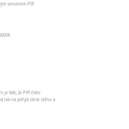
ovým senzorem PIR
 4000K
je fakt, že PIR čidlo
ná tak na pohyb skrze stěnu a