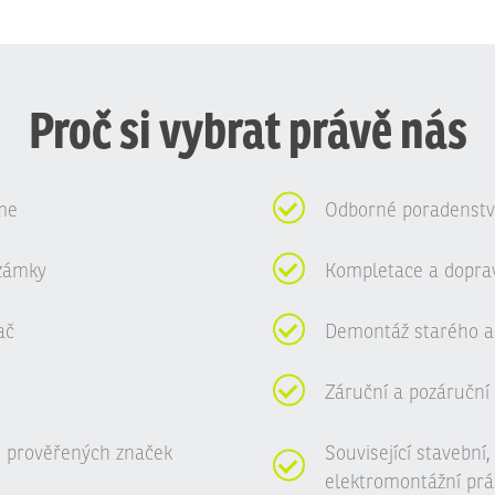
Proč si vybrat právě nás
me
Odborné poradenství
zámky
Kompletace a dopra
ač
Demontáž starého a
Záruční a pozáruční 
 prověřených značek
Související stavební
elektromontážní prá