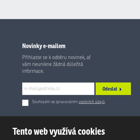
Novinky e-mailem
Přihlaste se k odběru novinek, ať
vám neunikne žádná důležitá
informace.
Odeslat
Souhlasím se zpracováním
osobních údajů
.
Formulář
se
nepodařilo
Tento web využívá cookies
odeslat.