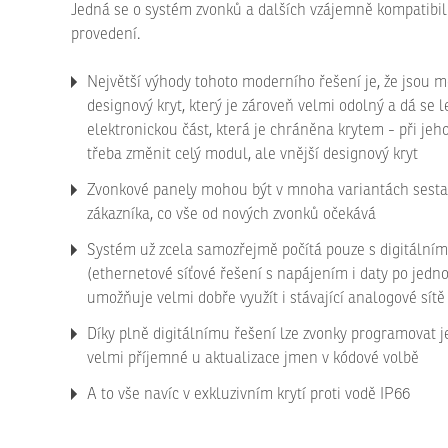
Jedná se o systém zvonků a dalších vzájemně kompatibi
provedení.
Největší výhody tohoto moderního řešení je, že jsou m
designový kryt, který je zároveň velmi odolný a dá se 
elektronickou část, která je chráněna krytem - při je
třeba změnit celý modul, ale vnější designový kryt
Zvonkové panely mohou být v mnoha variantách sestave
zákazníka, co vše od nových zvonků očekává
Systém už zcela samozřejmě počítá pouze s digitální
(ethernetové síťové řešení s napájením i daty po jedn
umožňuje velmi dobře využít i stávající analogové sítě
Díky plně digitálnímu řešení lze zvonky programovat je
velmi příjemné u aktualizace jmen v kódové volbě
A to vše navíc v exkluzivním krytí proti vodě IP66