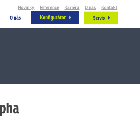
Novinky
Reference
Kariéra
O nás
Kontakt
Konfigurátor
O nás
Servis
lpha