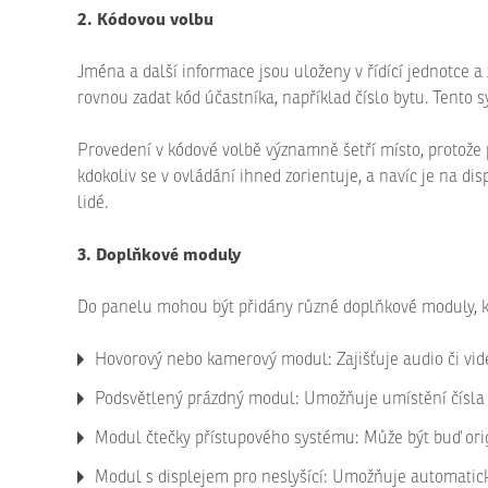
2. Kódovou volbu
Jména a další informace jsou uloženy v řídící jednotce 
rovnou zadat kód účastníka, například číslo bytu. Tento 
Provedení v kódové volbě významně šetří místo, protože 
kdokoliv se v ovládání ihned zorientuje, a navíc je na di
lidé.
3. Doplňkové moduly
Do panelu mohou být přidány různé doplňkové moduly, kte
Hovorový nebo kamerový modul: Zajišťuje audio či vi
Podsvětlený prázdný modul: Umožňuje umístění čísla 
Modul čtečky přístupového systému: Může být buď origin
Modul s displejem pro neslyšící: Umožňuje automatick