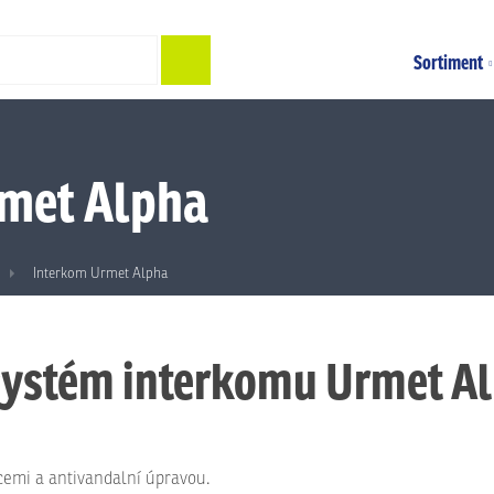
Hledat
Sortiment
rmet Alpha
Interkom Urmet Alpha
systém interkomu Urmet A
cemi a antivandalní úpravou.