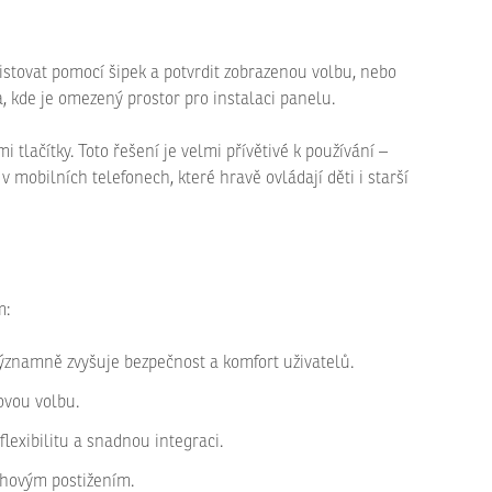
istovat pomocí šipek a potvrdit zobrazenou volbu, nebo
, kde je omezený prostor pro instalaci panelu.
ačítky. Toto řešení je velmi přívětivé k používání –
v mobilních telefonech, které hravě ovládají děti i starší
m:
ýznamně zvyšuje bezpečnost a komfort uživatelů.
ovou volbu.
lexibilitu a snadnou integraci.
chovým postižením.