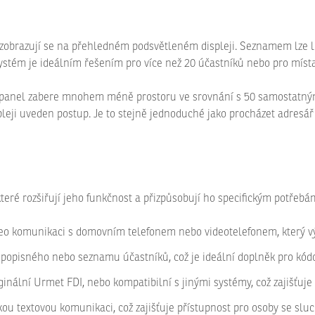
a zobrazují se na přehledném podsvětleném displeji. Seznamem lze l
systém je ideálním řešením pro více než 20 účastníků nebo pro místa
panel zabere mnohem méně prostoru ve srovnání s 50 samostatnými tl
spleji uveden postup. Je to stejně jednoduché jako procházet adresář 
ré rozšiřují jeho funkčnost a přizpůsobují ho specifickým potřebá
deo komunikaci s domovním telefonem nebo videotelefonem, který v
popisného nebo seznamu účastníků, což je ideální doplněk pro kód
ální Urmet FDI, nebo kompatibilní s jinými systémy, což zajišťuje f
ou textovou komunikaci, což zajišťuje přístupnost pro osoby se slu