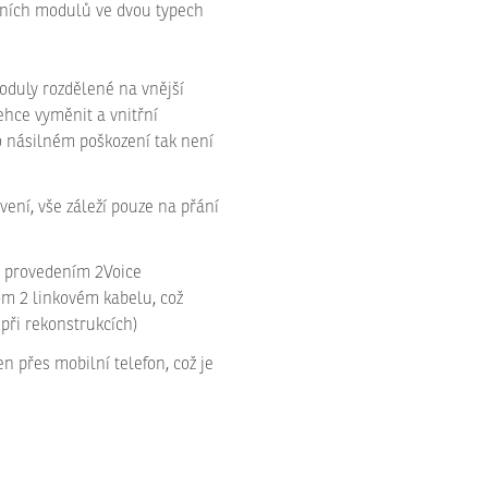
lních modulů ve dvou typech
oduly rozdělené na vnější
lehce vyměnit a vnitřní
ho násilném poškození tak není
ní, vše záleží pouze na přání
m provedením 2Voice
om 2 linkovém kabelu, což
 při rekonstrukcích)
n přes mobilní telefon, což je