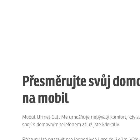
Přesměrujte svůj domo
na mobil
Modul Urmet Call Me umožňuje nebývalý komfort, kdy za
spojí s domovním telefonem ať už jste kdekoliv.
Přístupy lze nastavit pro jednotlivce i pro celý dům. Víc