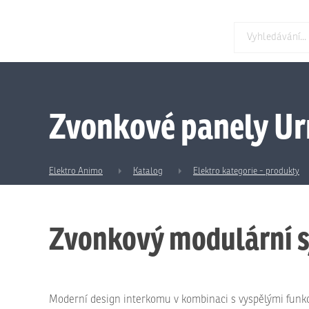
Zvonkové panely U
Elektro Animo
Katalog
Elektro kategorie - produkty
Zvonkový modulární 
Moderní design interkomu v kombinaci s vyspělými funk