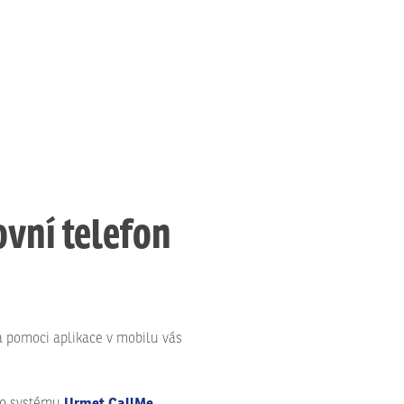
vní telefon
 pomoci aplikace v mobilu vás
Urmet
CallMe
.
e o systému