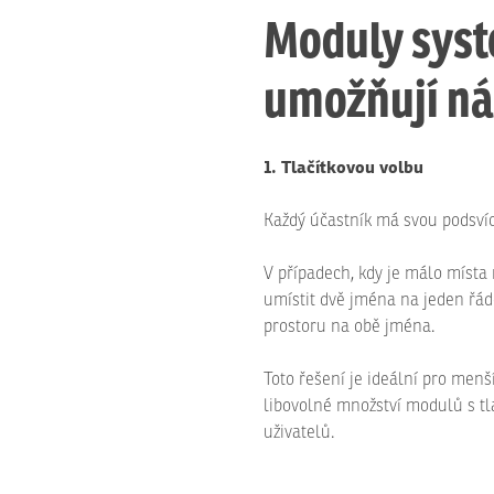
Moduly sys
umožňují nás
1. Tlačítkovou volbu
Každý účastník má svou podsví
V případech, kdy je málo místa
umístit dvě jména na jeden řád
prostoru na obě jména.
Toto řešení je ideální pro menš
libovolné množství modulů s tlač
uživatelů.