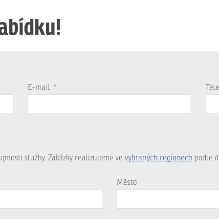
nabídku!
E-mail
*
Tel
tupnosti služby. Zakázky realizujeme ve
vybraných regionech
podle d
Město