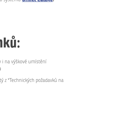
nků:
 i na výškové umístění
9
tý z "Technických požadavků na