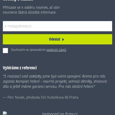
Přihlaste se k odběru novinek, ať vám
neunikne žádná důležitá informace.
Odeslat
Souhlasím se zpracováním
osobních údajů
.
Formulář
se
nepodařilo
Vybíráme z referencí
odeslat.
"S realizací celé zakázky jsme byli velmi spoojení. Animo pro nás
zajistilo komplet řešení - navrhli projekt, sehnali dělníky, zhotovili
dílo a ještě máme garanci servisu. Pro nás ideální řešení."
Petr Novák, předseda SVJ Kubelíkova 66 Praha