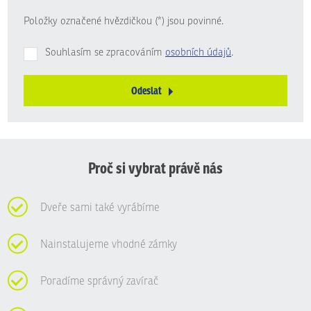
Položky označené hvězdičkou (*) jsou povinné.
Souhlasím se zpracováním
osobních údajů
.
Odeslat
Formulář
se
nepodařilo
odeslat.
Proč si vybrat právě nás
Dveře sami také vyrábíme
Nainstalujeme vhodné zámky
Poradíme správný zavírač