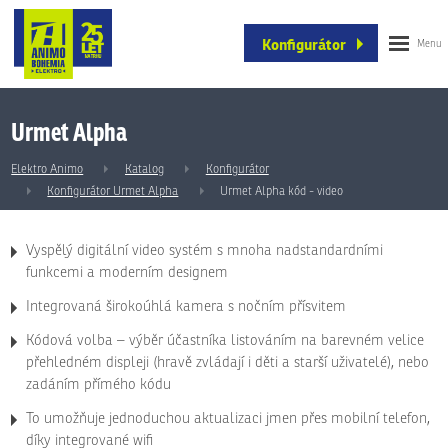
Konfigurátor
Urmet Alpha
Elektro Animo
Katalog
Konfigurátor
Konfigurátor Urmet Alpha
Urmet Alpha kód - video
Vyspělý digitální video systém s mnoha nadstandardními
funkcemi a moderním designem
Integrovaná širokoúhlá kamera s nočním přísvitem
Kódová volba – výběr účastníka listováním na barevném velice
přehledném displeji (hravě zvládají i děti a starší uživatelé), nebo
zadáním přímého kódu
To umožňuje jednoduchou aktualizaci jmen přes mobilní telefon,
díky integrované wifi