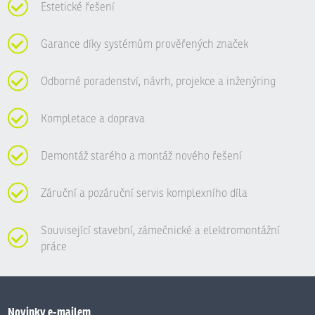
Estetické řešení
Garance díky systémům prověřených značek
Odborné poradenství, návrh, projekce a inženýring
Kompletace a doprava
Demontáž starého a montáž nového řešení
Záruční a pozáruční servis komplexního díla
Související stavební, zámečnické a elektromontážní
práce
Novinky e-mailem